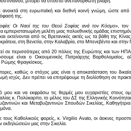
Ιουστινιανού, μπορεί να υποστεί ανεπανόρθωτη βλάβη.
 ανοικτά στη ευρωπαϊκή και διεθνή κοινή γνώμη, ώστε από 
πόφασή της.
οφία: Οι Ναοί της του Θεού Σοφίας ανά τον Κόσμο
», τον
ια εμπεριστατωμένη μελέτη μιας πολυεθνικής ομάδας επιστημό
ι εκτείνονται από τις Βρετανικές ακτές ως τα βάθη της Κίνας
ικράτεια, στη Βενετία, στην Καλαβρία, στο Μπενεβέντο και στην
τεί σε περισσότερες από 20 πόλεις της Ευρώπης και των ΗΠ
σουμε είναι ο Οικουμενικός Πατριάρχης Βαρθολομαίος, α
ς Ρώμης Φραγκίσκος.
ορες, καθώς ο στόχος μας είναι η αποκατάσταση του δικαίο
ωμή ισχύς. Δεν πρέπει να επιτρέψουμε τη διολίσθηση σε πρακτ
 μου και να εκφράσω τις θερμές μου ευχαριστίες στους ομι
λίας κ. Πολύκαρπο, το μέλος του ΔΣ της Ελληνικής Κοινότητας
υζαντινών και Μεταβυζαντινών Σπουδών Σικελίας, Καθηγήτρια
αμόνα.
 τους Καθολικούς φορείς, κ. Virgilio Avato, οι άοκνες προσπ
ν εκδηλώσεών μας στην Σικελία.