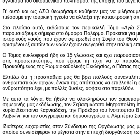
αγλάισμα του οικουμενικού πολιτισμού, της εποχής του μέγα 
Γι’ αυτό και ως ΔΣΟ θεωρήσαμε καθήκον μας να μιλήσουμε
πιέσουμε την τουρκική ηγεσία να αλλάξει την καταστροφική α
Στο πλαίσιο αυτό, εκδώσαμε τον περικαλλή Τόμο «
Αγία Σ
παρουσιάζουμε σήμερα στο όμορφο Παλέρμο. Πρόκειται για μ
ιστορικούς ναούς που έχουν αφιερωθεί στη Σοφία του Θεού κα
ορισμένοι εξ αυτών των ναών έχουν ανεγερθεί στην ιταλική επ
Ο Τόμος κυκλοφορεί ήδη σε 15 γλώσσες και έχει παρουσιασ
στις προσωπικότητες που είχαμε τη τύχη να το παραδώ
Προκαθήμενος της Ρωμαιοκαθολικής Εκκλησίας, ο Πάπας τη
Ελπίζω ότι η προσπάθειά μας θα βρει πολλούς συναντιλήπτ
ανθρωπιστικών αρχών, έναντι της απόπειρας να επιβληθεί η 
ανθρωπότητα έχει, με πολλές θυσίες, αφήσει στο παρελθόν.
Με αυτά τα λόγια, θα ήθελα να ολοκληρώσω τον χαιρετισμό
σημερινής μας εκδήλωσης, τον Σεβασμιώτατο Μητροπολίτη Ιτα
κυρία Δέσποινα Καρνιαδάκη, την Πρόεδρο του Ινστιτούτου Β
Λαβινίνι, και τον συγγραφέα και δημοσιογράφο κ. Αλμπέρτο Σ
Ιδιαίτερες ευχαριστίες στον Σύνδεσμο της Οργάνωσής μας με
οποίου συνεισέφεραν τα μέγιστα στην επιτυχή διοργάνωση τω