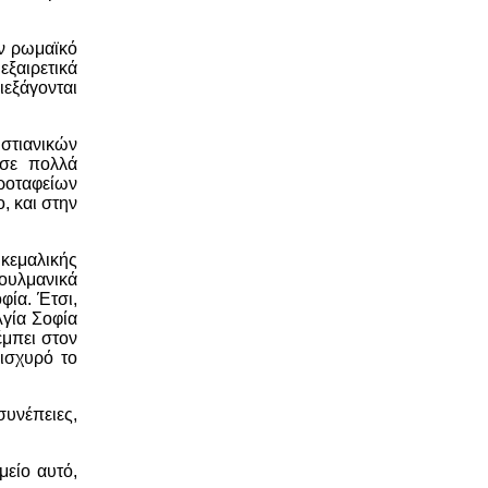
ον ρωμαϊκό
εξαιρετικά
ιεξάγονται
στιανικών
 σε πολλά
κροταφείων
, και στην
 κεμαλικής
σουλμανικά
φία. Έτσι,
Αγία Σοφία
έμπει στον
ισχυρό το
συνέπειες,
μείο αυτό,