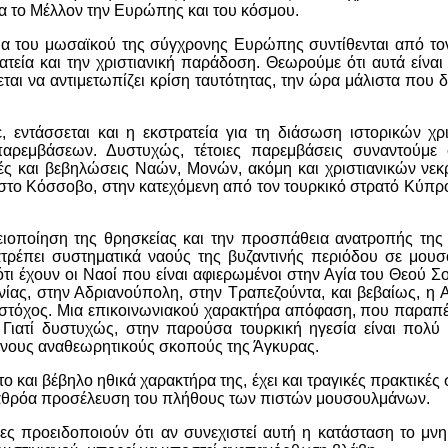
για το Μέλλον την Ευρώπης και του κόσμου.
έλια του μωσαϊκού της σύγχρονης Ευρώπης συντίθενται από τ
ατεία και την χριστιανική παράδοση. Θεωρούμε ότι αυτά είναι 
αι να αντιμετωπίζει κρίση ταυτότητας, την ώρα μάλιστα που δ
ντάσσεται και η εκστρατεία για τη διάσωση ιστορικών χρι
παρεμβάσεων. Δυστυχώς, τέτοιες παρεμβάσεις συναντούμε
ές και βεβηλώσεις Ναών, Μονών, ακόμη και χριστιανικών νε
 στο Κόσσοβο, στην κατεχόμενη από τον τουρκικό στρατό Κύπρο
αλειοποίηση της θρησκείας και την προσπάθεια ανατροπής της
ατρέπει συστηματικά ναούς της βυζαντινής περιόδου σε μου
ότι έχουν οι Ναοί που είναι αφιερωμένοι στην Αγία του Θεού Σο
υνίας, στην Αδριανούπολη, στην Τραπεζούντα, και βεβαίως, η 
ς στόχος. Μια επικοινωνιακού χαρακτήρα απόφαση, που παραπ
ιατί δυστυχώς, στην παρούσα τουρκική ηγεσία είναι πολύ 
ονους αναθεωρητικούς σκοπούς της Άγκυρας.
και βέβηλο ηθικά χαρακτήρα της, έχει και τραγικές πρακτικές 
ν αθρόα προσέλευση του πλήθους των πιστών μουσουλμάνων.
ες προειδοποιούν ότι αν συνεχιστεί αυτή η κατάσταση το μνη