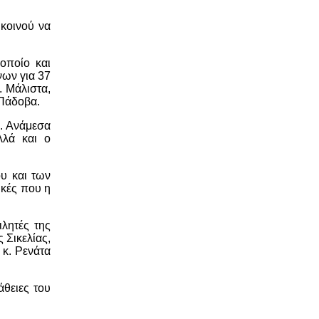
κοινού να
 οποίο και
νων για 37
. Μάλιστα,
 Πάδοβα.
Α. Ανάμεσα
λλά και ο
υ και των
ικές που η
λητές της
 Σικελίας,
 κ. Ρενάτα
άθειες του