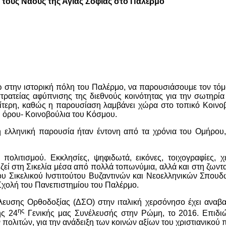
 τους Ναούς της Αγίας Σοφίας στο Παλέρμο
δώ στην ιστορική πόλη του Παλέρμο, να παρουσιάσουμε τον τόμ
τρατείας αφύπνισης της διεθνούς κοινότητας για την σωτηρία
αίτερη, καθώς η παρουσίαση λαμβάνει χώρα στο τοπικό Κοινο
ου όρου- Κοινοβούλια του Κόσμου.
η ελληνική παρουσία ήταν έντονη από τα χρόνια του Ομήρου
πολιτισμού. Εκκλησίες, ψηφιδωτά, εικόνες, τοιχογραφίες, 
πιζεί στη Σικελία μέσα από πολλά τοπωνύμια, αλλά και στη ζωντ
ίου Σικελικού Ινστιτούτου Βυζαντινών και Νεοελληνικών Σπουδ
Σχολή του Πανεπιστημίου του Παλέρμο.
έλευσης Ορθοδοξίας (ΔΣΟ) στην ιταλική χερσόνησο έχει αναβα
ης
ης 24
Γενικής μας Συνέλευσής στην Ρώμη, το 2016. Επιδι
πολιτών, για την ανάδειξη των κοινών αξίων του χριστιανικού 