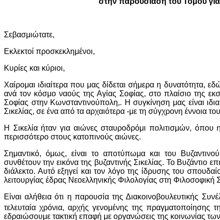
στην παρουσίαση του Τόμου για
Σεβασμιώτατε,
Εκλεκτοί προσκεκλημένοι,
Κυρίες και κύριοι,
Χαίρομαι ιδιαίτερα που μας δίδεται σήμερα η δυνατότητα, ε
ανά τον κόσμο ναούς της Αγίας Σοφίας, στο πλαίσιο της εκσ
Σοφίας στην Κωνσταντινούπολη,. Η συγκίνηση μας είναι ιδι
Σικελίας, σε ένα από τα αρχαιότερα -με τη σύγχρονη έννοια τ
Η Σικελία ήταν για αιώνες σταυροδρόμι πολιτισμών, όπου 
περισσότερο στους κατοπινούς αιώνες.
Σημαντικό, όμως, είναι το αποτύπωμα και του Βυζαντινού 
συνθέτουν την εικόνα της βυζαντινής Σικελίας. Το Βυζάντιο ε
διάλεκτο. Αυτό εξηγεί και τον λόγο της ίδρυσης του σπουδα
λειτουργίας έδρας Νεοελληνικής Φιλολογίας στη Φιλοσοφική 
Είναι αλήθεια ότι η παρουσία της Διακοινοβουλευτικής Συν
τελευταία χρόνια, αρχής γενομένης της πραγματοποίησης τ
εδραιώσουμε τακτική επαφή με οργανώσεις της κοινωνίας των 