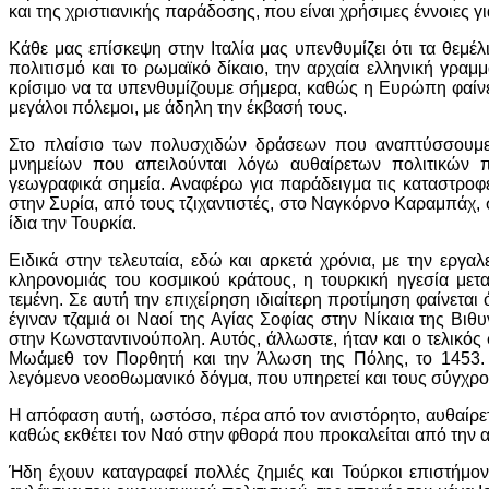
και της χριστιανικής παράδοσης, που είναι χρήσιμες έννοιες 
Κάθε μας επίσκεψη στην Ιταλία μας υπενθυμίζει ότι τα θεμ
πολιτισμό και το ρωμαϊκό δίκαιο, την αρχαία ελληνική γραμμ
κρίσιμο να τα υπενθυμίζουμε σήμερα, καθώς η Ευρώπη φαίνετ
μεγάλοι πόλεμοι, με άδηλη την έκβασή τους.
Στο πλαίσιο των πολυσχιδών δράσεων που αναπτύσσουμε, ε
μνημείων που απειλούνται λόγω αυθαίρετων πολιτικών 
γεωγραφικά σημεία. Αναφέρω για παράδειγμα τις καταστροφ
στην Συρία, από τους τζιχαντιστές, στο Ναγκόρνο Καραμπάχ,
ίδια την Τουρκία.
Ειδικά στην τελευταία, εδώ και αρκετά χρόνια, με την εργ
κληρονομιάς του κοσμικού κράτους, η τουρκική ηγεσία μετ
τεμένη. Σε αυτή την επιχείρηση ιδιαίτερη προτίμηση φαίνεται 
έγιναν τζαμιά οι Ναοί της Αγίας Σοφίας στην Νίκαια της Βιθ
στην Κωνσταντινούπολη. Αυτός, άλλωστε, ήταν και ο τελικό
Μωάμεθ τον Πορθητή και την Άλωση της Πόλης, το 1453. Γ
λεγόμενο νεοοθωμανικό δόγμα, που υπηρετεί και τους σύγχρ
Η απόφαση αυτή, ωστόσο, πέρα από τον ανιστόρητο, αυθαίρετο 
καθώς εκθέτει τον Ναό στην φθορά που προκαλείται από τη
Ήδη έχουν καταγραφεί πολλές ζημιές και Τούρκοι επιστήμον