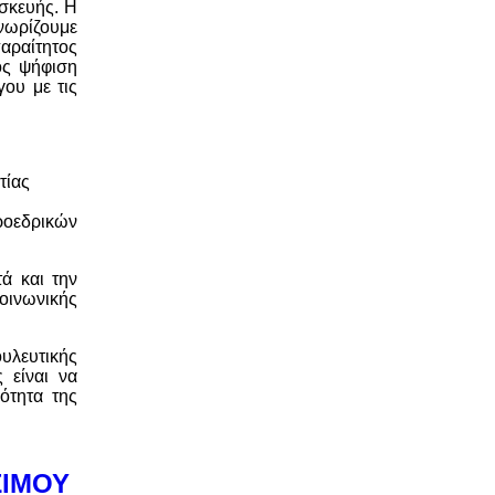
σκευής. Η
γνωρίζουμε
παραίτητος
ος ψήφιση
ου με τις
τίας
ροεδρικών
ά και την
οινωνικής
ουλευτικής
 είναι να
ότητα της
.
ΞΙΜΟΥ