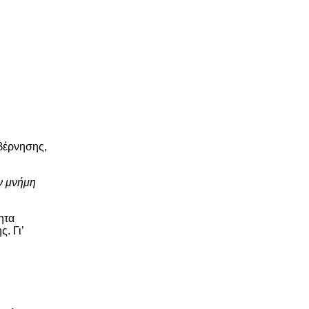
βέρνησης,
ν μνήμη
ητα
. Γι’