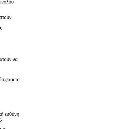
συνόλου
οστούν
ές
νατούν να
σχεται το
κή ευθύνη
.