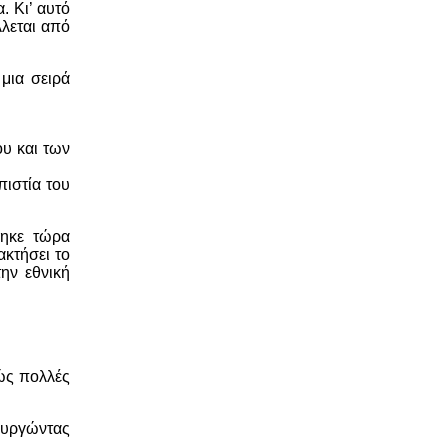
. Κι’ αυτό
λλεται από
μια σειρά
ου και των
ιστία του
θηκε τώρα
ακτήσει το
ην εθνική
ώς πολλές
ουργώντας