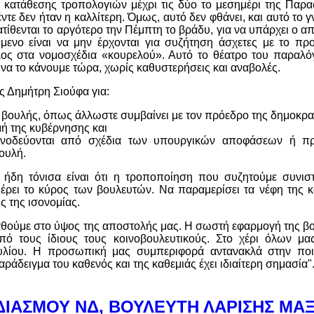
 κατάθεσης τροπολογιών μέχρι τις δύο το μεσημέρι της Παρα
ντε δεν ήταν η καλλίτερη. Όμως, αυτό δεν φθάνει, και αυτό το 
ατίθενται το αργότερο την Πέμπτη το βράδυ, για να υπάρχει ο α
μενο είναι να μην έρχονται για συζήτηση άσχετες με το πρ
λος στα νομοσχέδια «κουρελού». Αυτό το θέατρο του παραλόγ
 να το κάνουμε τώρα, χωρίς καθυστερήσεις και αναβολές.
 Δημήτρη Σιούφα για:
 βουλής, όπως άλλωστε συμβαίνει με τον πρόεδρο της δημοκρα
ή της κυβέρνησης και
συνοδεύονται από σχέδια των υπουργικών αποφάσεων ή π
ουλή.
ήδη τόνισα είναι ότι η τροποποίηση που συζητούμε συνιστ
ρει το κύρος των βουλευτών. Να παραμερίσει τα νέφη της κ
 της ισονομίας.
σταθούμε στο ύψος της αποστολής μας. Η σωστή εφαρμογή της β
ό τους ίδιους τους κοινοβουλευτικούς. Στο χέρι όλων μας
ουλίου. Η προσωπική μας συμπεριφορά αντανακλά στην ποι
αράδειγμα του καθενός και της καθεμιάς έχει ιδιαίτερη σημασία"
ΔΙΑΣΜΟΥ ΝΔ, ΒΟΥΛΕΥΤΗ ΛΑΡΙΣΗΣ ΜΑ