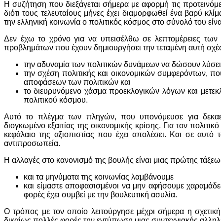
Η συζήτηση που διεξάγεται σήμερα με αφορμή τις προτεινόμεν
διότι τους τελευταίους μήνες έχει διαμορφωθεί ένα βαρύ κλ
την ελληνική κοινωνία ο πολιτικός κόσμος στο σύνολό του εί
Δεν έχω το χρόνο για να υπεισέλθω σε λεπτομέρειες των 
προβλημάτων που έχουν δημιουργήσει την τεταμένη αυτή σχέσ
την αδυναμία των πολιτικών δυνάμεων να δώσουν λύσεις
την σχέση πολιτικής και οικονομικών συμφερόντων, που
αποφάσεων των πολιτικών και
το διευρυνόμενο χάσμα προεκλογικών λόγων και μετεκ
πολιτικού κόσμου.
Αυτό το πλέγμα των πληγών, που υπονόμευσε για δεκαετ
διογκωμένο εξαιτίας της οικονομικής κρίσης. Για τον πολιτι
κεφάλαιο της αξιοπιστίας που έχει απολέσει. Και σε αυτό 
αντιπροσωπεία.
Η αλλαγές στο κανονισμό της βουλής είναι μιας πρώτης τάξεως 
και τα μηνύματα της κοινωνίας λαμβάνουμε
και είμαστε αποφασισμένοι να μην αφήσουμε χαραμάδε
φορές έχει συμβεί με την βουλευτική ασυλία.
Ο τρόπος με τον οποίο λειτούργησε μέχρι σήμερα η σχετικ
δικαίως πολλές φορές την εντύπωση μιας συντεχνιακής αλληλ