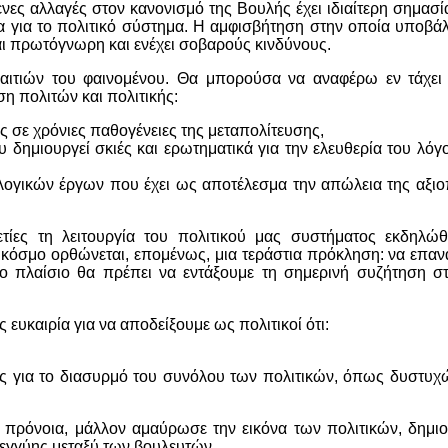
ες αλλαγές στον κανονισμό της Βουλής έχει ιδιαίτερη σημασία
ίμα για το πολιτικό σύστημα. Η αμφισβήτηση στην οποία υποβά
ναι πρωτόγνωρη και ενέχει σοβαρούς κινδύνους.
αιτιών του φαινομένου. Θα μπορούσα να αναφέρω εν τάχει 
η πολιτών και πολιτικής:
 σε χρόνιες παθογένειες της μεταπολίτευσης,
 δημιουργεί σκιές και ερωτηματικά για την ελευθερία του λόγ
λογικών έργων που έχει ως αποτέλεσμα την απώλεια της αξιοπ
ίες τη λειτουργία του πολιτικού μας συστήματος εκδηλώ
κό κόσμο ορθώνεται, επομένως, μια τεράστια πρόκληση: να επαν
το πλαίσιο θα πρέπει να εντάξουμε τη σημερινή συζήτηση στ
ευκαιρία για να αποδείξουμε ως πολιτικοί ότι:
ς για το διασυρμό του συνόλου των πολιτικών, όπως δυστυχ
ή πρόνοια, μάλλον αμαύρωσε την εικόνα των πολιτικών, δημι
εγγύης μεταξύ των βουλευτών.