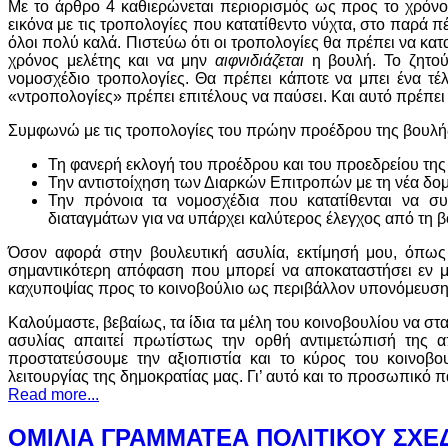
Με το άρθρο 4 καθιερώνεται περιορισμός ως προς το χρόνο
εικόνα με τις τροπολογίες που κατατίθεντο νύχτα, στο παρά πέ
όλοι πολύ καλά. Πιστεύω ότι οι τροπολογίες θα πρέπει να κατ
χρόνος μελέτης και να μην
αιφνιδιάζεται
η βουλή. Το ζητού
νομοσχέδιο τροπολογίες. Θα πρέπει κάποτε να μπει ένα τέ
«ντροπολογίες» πρέπει επιτέλους να παύσει. Και αυτό πρέπει
Συμφωνώ με τις τροπολογίες του πρώην προέδρου της βουλής
Τη φανερή εκλογή του προέδρου και του προεδρείου της
Την αντιστοίχηση των Διαρκών Επιτροπών με τη νέα δομ
Την πρόνοια τα νομοσχέδια που κατατίθενται να 
διαταγμάτων για να υπάρχει καλύτερος έλεγχος από τη β
Όσον αφορά στην βουλευτική ασυλία, εκτίμησή μου, όπως 
σημαντικότερη απόφαση που μπορεί να αποκαταστήσει εν μέ
καχυποψίας προς το κοινοβούλιο ως περιβάλλον υπονόμευσης
Καλούμαστε, βεβαίως, τα ίδια τα μέλη του κοινοβουλίου να 
ασυλίας απαιτεί πρωτίστως την ορθή αντιμετώπισή της απ
προστατεύσουμε την αξιοπιστία και το κύρος του κοινοβ
λειτουργίας της δημοκρατίας μας. Γι’ αυτό και το προσωπικό π
Read more...
ΟΜΙΛΙΑ ΓΡΑΜΜΑΤΕΑ ΠΟΛΙΤΙΚΟΥ ΣΧΕ