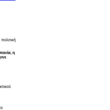
 πολιτική
πανία, η
γινε
κτικού
το