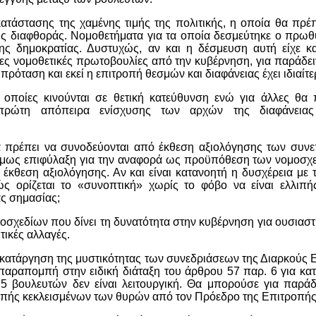
άστασης της χαμένης τιμής της πολιτικής, η οποία θα πρέπε
 της διαφθοράς. Νομοθετήματα για τα οποία δεσμεύτηκε ο πρ
 δημοκρατίας. Δυστυχώς, αν και η δέσμευση αυτή είχε κα
γες νομοθετικές πρωτοβουλίες από την κυβέρνηση, για παράδει
 πρόταση και εκεί η επιτροπή θεσμών και διαφάνειας έχει ιδιαίτ
 οποίες κινούνται σε θετική κατεύθυνση ενώ για άλλες θα 
πρώτη απόπειρα ενίσχυσης των αρχών της διαφάνειας
α πρέπει να συνοδεύονται από έκθεση αξιολόγησης των συνε
, όμως επιφύλαξη για την αναφορά ως προϋπόθεση των νομοσχ
έκθεση αξιολόγησης. Αν και είναι κατανοητή η δυσχέρεια με 
ς ορίζεται το «συνοπτική» χωρίς το φόβο να είναι ελλιπή
ας σημασίας;
χεδίων που δίνει τη δυνατότητα στην κυβέρνηση για ουσιαστ
τικές αλλαγές.
ν κατάργηση της μυστικότητας των συνεδριάσεων της Διαρκούς
ραπομπή στην ειδική διάταξη του άρθρου 57 παρ. 6 για κατ’
5 βουλευτών δεν είναι λειτουργική. Θα μπορούσε για παράδ
οπής κεκλεισμένων των θυρών από τον Πρόεδρο της Επιτροπής