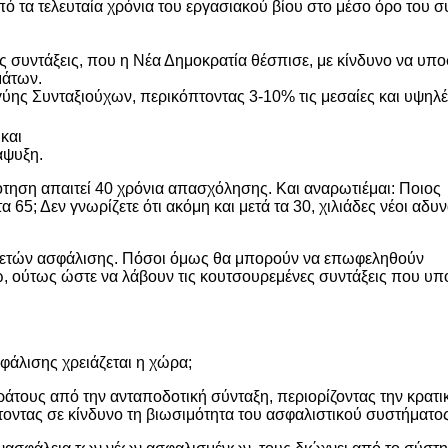
πό τα τελευταία χρόνια του εργασιακού βίου στο μέσο όρο του 
κές συντάξεις, που η Νέα Δημοκρατία θέσπισε, με κίνδυνο να υπ
μάτων.
ύης Συνταξιούχων, περικόπτοντας 3-10% τις μεσαίες και υψηλ
και
τάψυξη.
δότηση απαιτεί 40 χρόνια απασχόλησης. Και αναρωτιέμαι: Ποιος
 65; Δεν γνωρίζετε ότι ακόμη και μετά τα 30, χιλιάδες νέοι αδυ
ν ετών ασφάλισης. Πόσοι όμως θα μπορούν να επωφεληθούν
 ούτως ώστε να λάβουν τις κουτσουρεμένες συντάξεις που υπό
σφάλισης χρειάζεται η χώρα;
άτους από την ανταποδοτική σύνταξη, περιορίζοντας την κρατι
οντας σε κίνδυνο τη βιωσιμότητα του ασφαλιστικού συστήματος