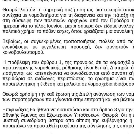
Θεωρώ λοιπόν τη σημερινή συζήτηση ως μια ευκαιρία αποκατ
συνέχεια με νομοθετήματα για τη διαφάνεια και την πάταξη
στη σύσκεψη των πολιτικών αρχηγών υπό τον Πρόεδρο της
ημερομηνία το τέλος Ιουνίου, μέχρι σήμερα δεν είδαμε ανάλο
πολιτικό χρήμα, το πόθεν έσχες, όπου χρειάζεται μια συνολική
Βεβαίως, οι συγκεκριμένες τροποποιήσεις, πολλές από τις
ενσκύψουμε με μεγαλύτερη προσοχή, δεν συνιστούν 
κοινοβουλευτισμού.
Η πρόβλεψη του άρθρου 1, της πρόνοιας ότι τα νομοσχέδι
προτεινόμενης νομοθετικής ρύθμισης είναι θετική. Διατηρώ
εισάγονται ως κατεπείγοντα να συνοδεύονται από συνοπτική 
περιθώρια σε ανάλογες περιπτώσεις, το ερώτημα είναι πώ
παραπλανητική η έκθεση και μάλιστα σε νομοσχέδια ιδιάζουσ
Θεωρώ χρήσιμη την καθιέρωση της Διπλή ανάγνωση των νομοσ
των παρατηρήσεων που γίνονται στην επιτροπή και για βελτιω
Επιφυλάξεις θα ήθελα να διατυπώσω και στο άρθρο 3 για τη
Εθνικής Άμυνας και Εξωτερικών Υποθέσεων. Θεωρώ, ότι η πα
μυστική συνεδρίαση ύστερα από αίτηση της κυβέρνησης ή 
παραπάνω να προστεθεί η ευχέρεια της σύγκλησης της επιτρ