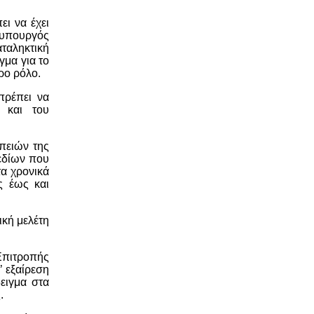
ι να έχει
ωθυπουργός
ταληκτική
γμα για το
ερο ρόλο.
πρέπει να
 και του
πειών της
εδίων που
τα χρονικά
ς έως και
ική μελέτη
 Επιτροπής
 εξαίρεση
ειγμα στα
.