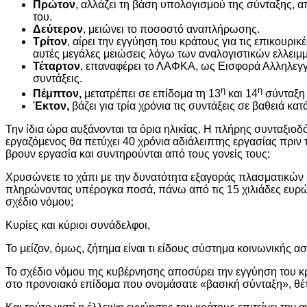
Πρώτον
, αλλάζει τη βάση υπολογισμού της σύνταξης, α
του.
Δεύτερον
, μειώνει το ποσοστό αναπλήρωσης.
Τρίτον
, αίρει την εγγύηση του κράτους για τις επικουρι
αυτές μεγάλες μειώσεις λόγω των αναλογιστικών ελλειμ
Τέταρτον
, επαναφέρει το ΛΑΦΚΑ, ως Εισφορά Αλληλεγγ
συντάξεις.
η
η
Πέμπτον,
μετατρέπει σε επίδομα τη 13
και 14
σύνταξη 
Έκτον,
βάζει για τρία χρόνια τις συντάξεις σε βαθειά κα
Την ίδια ώρα αυξάνονται τα όρια ηλικίας. Η πλήρης συνταξιο
εργαζόμενος θα πετύχει 40 χρόνια αδιάλειπτης εργασίας πριν τα
βρουν εργασία και συντηρούνται από τους γονείς τους;
Χρυσώνετε το χάπι με την δυνατότητα εξαγοράς πλασματικώ
πληρώνοντας υπέρογκα ποσά, πάνω από τις 15 χιλιάδες ευρώ,
σχέδιο νόμου;
Κυρίες και κύριοι συνάδελφοι,
Το μείζον, όμως, ζήτημα είναι τι είδους σύστημα κοινωνικής α
Το σχέδιο νόμου της κυβέρνησης αποσύρει την εγγύηση του κρ
στο προνοιακό επίδομα που ονομάσατε «βασική σύνταξη», θέτ