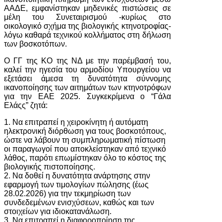
ΑΑΔΕ, εμφανίστηκαν μηδενικές πιστώσεις σε
μέλη του Συνεταιρισμού -κυρίως στο
οικολογικό σχήμα της βιολογικής κτηνοτροφίας-
λόγω καθαρά τεχνικού κολλήματος στη δήλωση
των βοσκοτόπων.
Ο ΓΓ της ΚΟ της ΝΔ με την παρέμβασή του,
καλεί την ηγεσία του αρμοδίου Υπουργείου να
εξετάσει άμεσα τη δυνατότητα σύννομης
ικανοποίησης των αιτημάτων των κτηνοτρόφων
για την ΕΑΕ 2025. Συγκεκρίμενα ο “Γάλα
Ελάςς” ζητά:
1. Να επιτραπεί η χειροκίνητη ή αυτόματη
ηλεκτρονική διόρθωση για τους βοσκοτόπους,
ώστε να λάβουν τη συμπληρωματική πίστωση
οι παραγωγοί που αποκλείστηκαν από τεχνικό
λάθος, παρότι επωμίστηκαν όλο το κόστος της
βιολογικής πιστοποίησης.
2. Να δοθεί η δυνατότητα ανάρτησης στην
εφαρμογή των τιμολογίων πώλησης (έως
28.02.2026) για την τεκμηρίωση των
συνδεδεμένων ενισχύσεων, καθώς και των
στοιχείων για ιδιοκατανάλωση.
3. Να επιτραπεί η διαφοροποίηση της