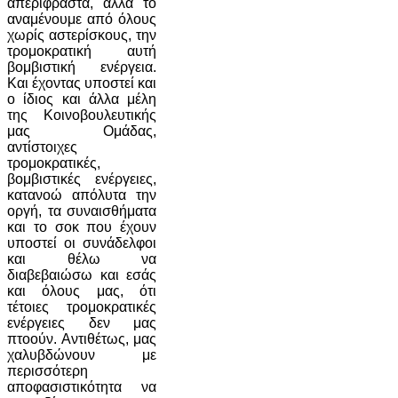
απερίφραστα, αλλά το
αναμένουμε από όλους
χωρίς αστερίσκους, την
τρομοκρατική αυτή
βομβιστική ενέργεια.
Και έχοντας υποστεί και
ο ίδιος και άλλα μέλη
της Κοινοβουλευτικής
μας Ομάδας,
αντίστοιχες
τρομοκρατικές,
βομβιστικές ενέργειες,
κατανοώ απόλυτα την
οργή, τα συναισθήματα
και το σοκ που έχουν
υποστεί οι συνάδελφοι
και θέλω να
διαβεβαιώσω και εσάς
και όλους μας, ότι
τέτοιες τρομοκρατικές
ενέργειες δεν μας
πτοούν. Αντιθέτως, μας
χαλυβδώνουν με
περισσότερη
αποφασιστικότητα να