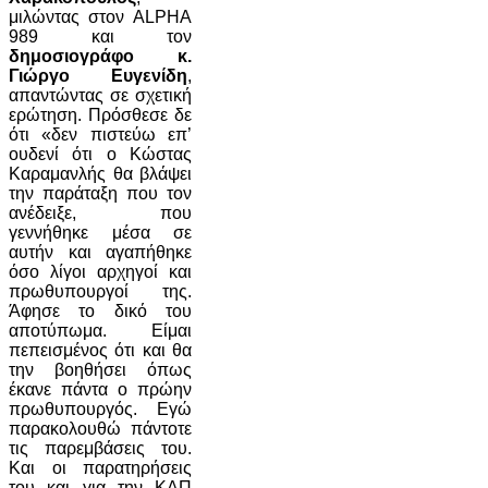
μιλώντας στον ALPHA
989 και τον
δημοσιογράφο κ.
Γιώργο Ευγενίδη
,
απαντώντας σε σχετική
ερώτηση. Πρόσθεσε δε
ότι «δεν πιστεύω επ’
ουδενί ότι ο Κώστας
Καραμανλής θα βλάψει
την παράταξη που τον
ανέδειξε, που
γεννήθηκε μέσα σε
αυτήν και αγαπήθηκε
όσο λίγοι αρχηγοί και
πρωθυπουργοί της.
Άφησε το δικό του
αποτύπωμα. Είμαι
πεπεισμένος ότι και θα
την βοηθήσει όπως
έκανε πάντα ο πρώην
πρωθυπουργός. Εγώ
παρακολουθώ πάντοτε
τις παρεμβάσεις του.
Και οι παρατηρήσεις
του και για την ΚΑΠ