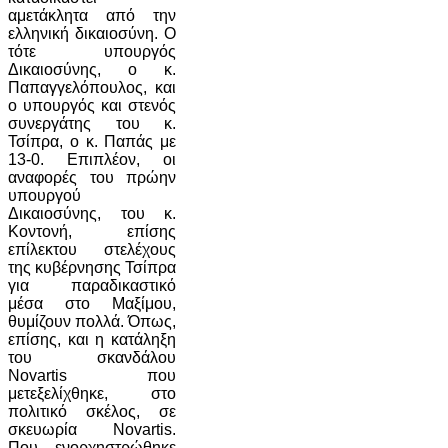
αμετάκλητα από την
ελληνική δικαιοσύνη. Ο
τότε υπουργός
Δικαιοσύνης, ο κ.
Παπαγγελόπουλος, και
ο υπουργός και στενός
συνεργάτης του κ.
Τσίπρα, ο κ. Παπάς με
13-0. Επιπλέον, οι
αναφορές του πρώην
υπουργού
Δικαιοσύνης, του κ.
Κοντονή, επίσης
επίλεκτου στελέχους
της κυβέρνησης Τσίπρα
για παραδικαστικό
μέσα στο Μαξίμου,
θυμίζουν πολλά. Όπως,
επίσης, και η κατάληξη
του σκανδάλου
Novartis που
μετεξελίχθηκε, στο
πολιτικό σκέλος, σε
σκευωρία Novartis.
Που ενορχηστρώθηκε