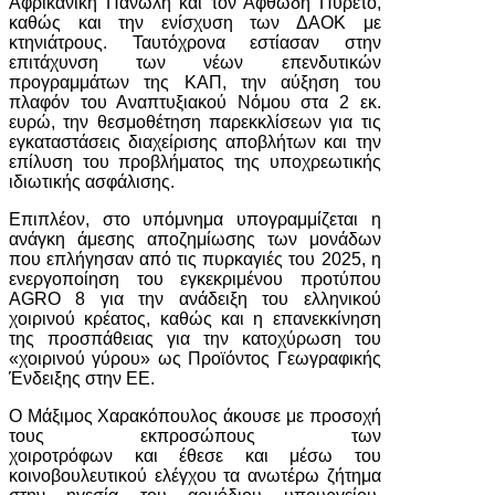
Αφρικανική Πανώλη και τον Αφθώδη Πυρετό,
καθώς και την ενίσχυση των ΔΑΟΚ με
κτηνιάτρους. Ταυτόχρονα εστίασαν στην
επιτάχυνση των νέων επενδυτικών
προγραμμάτων της ΚΑΠ, την αύξηση του
πλαφόν του Αναπτυξιακού Νόμου στα 2 εκ.
ευρώ, την θεσμοθέτηση παρεκκλίσεων για τις
εγκαταστάσεις διαχείρισης αποβλήτων και την
επίλυση του προβλήματος της υποχρεωτικής
ιδιωτικής ασφάλισης.
Επιπλέον, στο υπόμνημα υπογραμμίζεται η
ανάγκη άμεσης αποζημίωσης των μονάδων
που επλήγησαν από τις πυρκαγιές του 2025, η
ενεργοποίηση του εγκεκριμένου προτύπου
AGRO 8 για την ανάδειξη του ελληνικού
χοιρινού κρέατος, καθώς και η επανεκκίνηση
της προσπάθειας για την κατοχύρωση του
«χοιρινού γύρου» ως Προϊόντος Γεωγραφικής
Ένδειξης στην ΕΕ.
Ο Μάξιμος Χαρακόπουλος άκουσε με προσοχή
τους εκπροσώπους των
χοιροτρόφων και έθεσε και μέσω του
κοινοβουλευτικού ελέγχου τα ανωτέρω ζήτημα