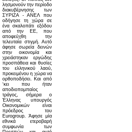
λησμονούν την περίοδο
διακυβέρνησης των
ΣΥΡΙΖΑ - ΑΝΕΛ που
οδήγησε τη χώρα σε
ένα σκαλοπάτι εξόδου
από την ΕΕ, που
αποφεύχθη την
τελευταία στιγμή. Αυτό
άφησε σωρεία δεινών
στην οικονομία και
χρειάστηκαν εργώδης
προσπάθεια και θυσίες
του ελληνικού λαού,
προκειμένου η χώρα να
ορθοποδήσει. Και από
‘κει που ήταν
αποδιοπομπαίος
τράγος, σήμερα ο
Έλληνας υπουργός
Οικονομικών είναι
πρόεδρος του
Eurogroup. Άφησε μία
εθνικά ετεροβαρή
συμφωνία των
Πρεσπών και αυτό