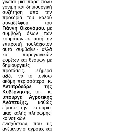
γίνεται μία πάρα πολύ
γόνιμη και δημιουργική
συζήτηση υπό την
προεδρία του καλού
συναδέλφου, του
Γιάννη Οικονόμου
, με
συμβολή όλων των
κομμάτων -σε αυτή την
επιτροπή τουλάχιστον
αυτό συμβαίνει- αλλά
και παραγωγικών
φορέων και θεσμών με
δημιουργικές
προτάσεις. Σήμερα
αξίζει να το τονίσω
ακόμη περισσότερο
κ.
Αντιπρόεδρε της
Κυβέρνησης
και
κ.
υπουργέ Αγροτικής
Ανάπτυξης,
καθώς
είμαστε την επαύριο
μιας καλής πληρωμής
κοινοτικών
ενισχύσεων, που τις
ανέμεναν οι αγρότες και