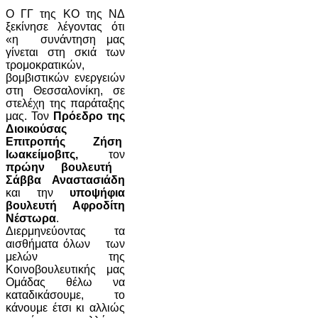
Ο ΓΓ της ΚΟ της ΝΔ
ξεκίνησε λέγοντας ότι
«η συνάντηση μας
γίνεται στη σκιά των
τρομοκρατικών,
βομβιστικών ενεργειών
στη Θεσσαλονίκη, σε
στελέχη της παράταξης
μας. Τον
Πρόεδρο της
Διοικούσας
Επιτροπής Ζήση
Ιωακείμοβιτς,
τον
πρώην βουλευτή
Σάββα Αναστασιάδη
και την
υποψήφια
βουλευτή Αφροδίτη
Νέστωρα
.
Διερμηνεύοντας τα
αισθήματα όλων των
μελών της
Κοινοβουλευτικής μας
Ομάδας θέλω να
καταδικάσουμε, το
κάνουμε έτσι κι αλλιώς