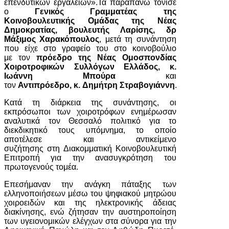
επενδυτικών εργαλείων».Τα παραπάνω τόνισε
ο
Γενικός Γραμματέας της
Κοινοβουλευτικής Ομάδας της Νέας
Δημοκρατίας, βουλευτής Λαρίσης, δρ
Μάξιμος Χαρακόπουλος
, μετά τη συνάντηση
που είχε στο γραφείο του στο κοινοβούλιο
με τον
πρόεδρο της Νέας Ομοσπονδίας
Χοιροτροφικών Συλλόγων Ελλάδος, κ.
Ιωάννη Μπούρα
και
τον
Αντιπρόεδρο, κ. Δημήτρη Στραβογιάννη
.
Κατά τη διάρκεια της συνάντησης, οι
εκπρόσωποι των χοιροτρόφων ενημέρωσαν
αναλυτικά τον Θεσσαλό πολιτικό για το
διεκδικητικό τους υπόμνημα, το οποίο
αποτέλεσε και αντικείμενο
συζήτησης στη Διακομματική Κοινοβουλευτική
Επιτροπή για την ανασυγκρότηση του
πρωτογενούς τομέα.
Επεσήμαναν την ανάγκη πάταξης των
ελληνοποιήσεων μέσω του ψηφιακού μητρώου
χοιροειδών και της ηλεκτρονικής άδειας
διακίνησης, ενώ ζήτησαν την αυστηροποίηση
των υγειονομικών ελέγχων στα σύνορα για την