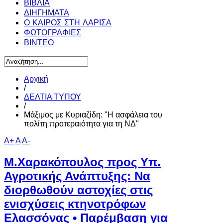
ΒΙΒΛΙΑ
ΔΙΗΓΗΜΑΤΑ
Ο ΚΑΙΡΟΣ ΣΤΗ ΛΑΡΙΣΑ
ΦΩΤΟΓΡΑΦΙΕΣ
ΒΙΝΤΕΟ
Αρχική
/
ΔΕΛΤΙΑ ΤΥΠΟΥ
/
Μάξιμος με Κυριαζίδη: "Η ασφάλεια του
πολίτη προτεραιότητα για τη ΝΔ"
A+
A
A-
Μ.Χαρακόπουλος προς Υπ.
Αγροτικής Ανάπτυξης: Να
διορθωθούν αστοχίες στις
ενισχύσεις κτηνοτρόφων
Ελασσόνας • Παρέμβαση για