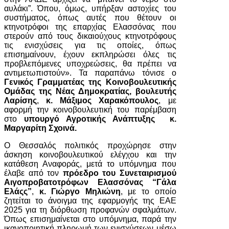
αυλάκι”. Όπου, όμως, υπήρξαν αστοχίες του
συστήματος, όπως αυτές που θέτουν οι
κτηνοτρόφοι της επαρχίας Ελασσόνας που
στερούν από τους δικαιούχους κτηνοτρόφους
τις ενισχύσεις για τις οποίες, όπως
επισημαίνουν, έχουν εκπληρώσει όλες τις
προβλεπόμενες υποχρεώσεις, θα πρέπει να
αντιμετωπιστούν». Τα παραπάνω τόνισε ο
Γενικός Γραμματέας της Κοινοβουλευτικής
Ομάδας της Νέας Δημοκρατίας, βουλευτής
Λαρίσης
,
κ. Μάξιμος Χαρακόπουλος
, με
αφορμή την κοινοβουλευτική του παρέμβαση
στο
υπουργό Αγροτικής Ανάπτυξης κ.
Μαργαρίτη Σχοινά.
Ο Θεσσαλός πολιτικός προχώρησε στην
άσκηση κοινοβουλευτικού ελέγχου και την
κατάθεση Αναφοράς, μετά το υπόμνημα που
έλαβε από τον
πρόεδρο του Συνεταιρισμού
Αιγοπροβατοτρόφων Ελασσόνας “Γάλα
Ελάςς”
,
κ. Γιώργο Μηλιώνη
, με το οποίο
ζητείται το άνοιγμα της εφαρμογής της ΕΑΕ
2025 για τη διόρθωση προφανών σφαλμάτων.
Όπως επισημαίνεται στο υπόμνημα, παρά την
ικανοποιητική πληρωμή των ενισχύσεων μέσω