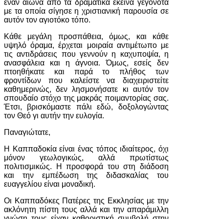
έναν αιώνα από τα δραματικά εκείνα γεγονότα
με τα οποία σίγησε η χριστιανική παρουσία σε
αυτόν τον αγιοτόκο τόπο.
Κάθε μεγάλη προσπάθεια, όμως, και κάθε
υψηλό όραμα, έρχεται μοιραία αντιμέτωπο με
τις αντιδράσεις που γεννούν η καχυποψία, η
ανασφάλεια και η άγνοια. Όμως, εσείς δεν
πτοηθήκατε και παρά το πλήθος των
φροντίδων που καλείστε να διαχειριστείτε
καθημερινώς, δεν λησμονήσατε κι αυτόν τον
σπουδαίο στόχο της μακράς ποιμαντορίας σας.
Έτσι, βρισκόμαστε πάλι εδώ, δοξολογώντας
τον Θεό γι αυτήν την ευλογία.
Παναγιώτατε,
Η Καππαδοκία είναι ένας τόπος ιδιαίτερος, όχι
μόνον γεωλογικώς, αλλά πρωτίστως
πολιτισμικώς. Η προσφορά του στη διάδοση
και την εμπέδωση της διδασκαλίας του
ευαγγελίου είναι μοναδική.
Οι Καππαδόκες Πατέρες της Εκκλησίας με την
ακλόνητη πίστη τους αλλά και την απαράμιλλη
γνώση τους είχαν καθοριστική συμβολή στην