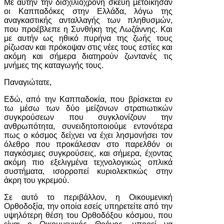
Με αυτήν την δισχιλιόχρονη σκευή μετοίκησαν
οι Καππαδόκες στην Ελλάδα, λόγω της
αναγκαστικής ανταλλαγής των πληθυσμών,
που προέβλεπε η Συνθήκη της Λωζάννης. Και
με αυτήν ως ηθικό πυρήνα της ζωής τους
ρίζωσαν και πρόκοψαν στις νέες τους εστίες και
ακόμη και σήμερα διατηρούν ζωντανές τις
μνήμες της καταγωγής τους.
Παναγιώτατε,
Εδώ, από την Καππαδοκία, που βρίσκεται εν
τω μέσω των δύο μείζονων στρατιωτικών
συγκρούσεων που συγκλονίζουν την
ανθρωπότητα, συνειδητοποιούμε εντονότερα
πως ο κόσμος δείχνει να έχει λησμονήσει τον
όλεθρο που προκάλεσαν στο παρελθόν οι
παγκόσμιες συγκρούσεις, και σήμερα, έχοντας
ακόμη πιο εξελιγμένα τεχνολογικώς οπλικά
συστήματα, ισορροπεί κυριολεκτικώς στην
άκρη του γκρεμού.
Σε αυτό το περιβάλλον, η Οικουμενική
Ορθοδοξία, την οποία εσείς υπηρετείτε από την
υψηλότερη θέση του Ορθοδόξου κόσμου, που