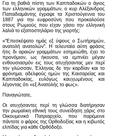
Για τη βαθιά πίστη των Καππαδοκών ο άγιος
των ελληνικών γραμμάτων, ο κυρ Αλέξανδρος
Παπαδιαμάντης έγραψε τα Χριστούγεννα του
1887 για την ευφροσύνη που προκαλούσε
στους Ρωμιούς που είχαν χάσει την ελληνική
λαλιά το εξαποστηλάριο της γιορτής:
«“Επεσκέψατο ημάς εξ ύψους ο Σωτήρημών,
ανατολή ανατολών”. Η τελευταία αύτη φράσις
ήτις δι αραιών γραμμάτων εσημειώθη, έχει το
προνόμιον, ως ήκουσα, να εμπνέει μέγαν
ενθουσιασμόν εις τους ατυχήσαντας μεν περί
την γλώσσαν, Έλληνας δε την καρδίαν και το
φρόνημα, αδελφούς ημών της Καισαρείας και
Καππαδοκίας, ευλόγως καυχωμένους και
λέγοντας ότι «εξ Ανατολής το φως».
Παναγιώτατε,
Οι ατυχήσαντες περί τη γλώσσα διατήρησαν
την ρωμαίικη εθνική τους συνείδηση χάρις στο
Οικουμενικό Πατριαρχείο, που παρέμεινε
πάντοτε ο φάρος της Ορθοδοξίας και η κιβωτός
ελπίδας για κάθε Ορθόδοξο.