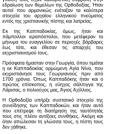
εδραίωση των θεμελίων της Ορθοδοξίας. Ήταν
αυτοί που αρμονικώς ενέταξαν τα καλύτερα
στοιχεία του αρχαίου ελληνικού πνεύματος
εντός της χριστιανικής πίστης και λατρείας.
Εκ της Καππαδοκίας, όμως, ήταν και
πάμπολλοι ιεραπόστολοι, που μετέφεραν το
μήνυμα του ευαγγελίου σε περιοχές βάρβαρες
έως τότε, και έθεσαν τις απαρχές του
εκχριστιανισμού τους.
Πρόσφατα ήμασταν στην Γεωργία, όπου τιμάται
η εκ Καππαδοκίας ορμώμενη Αγία Νίνα, που
εκχριστιάνησε τους Γεωργιανούς πριν από
1700 χρόνια. Όπως Καππαδόκης ήταν και ο
πρώτος επίσκοπος, η εύηχος σάλπιγγα της
Λάρισας, ο πολιούχος μας, Άγιος Αχίλλιος.
Η Ορθοδοξία υπήρξε συστατικό στοιχείο της
συνείδησης των Καππαδοκών, και ήταν αυτό
που επέτρεψε τη διατήρηση της ταυτότητάς
τους στις πλέον αντίξοες συνθήκες. Ακόμη και
όταν απώλεσαν τη γλώσσα τους, η πίστη τους
δεν χάθηκε.