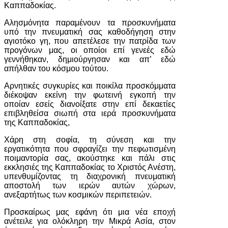
Καππαδοκίας.
Αλησμόνητα παραμένουν τα προσκυνήματα
υπό την πνευματική σας καθοδήγηση στην
αγιοτόκο γη, που απετέλεσε την πατρίδα των
προγόνων μας, οι οποίοι επί γενεές εδώ
γεννήθηκαν, δημιούργησαν και απ’ εδώ
απήλθαν του κόσμου τούτου.
Αρνητικές συγκυρίες και ποικίλα προσκόμματα
διέκοψαν εκείνη την φωτεινή εγκοπή την
οποίαν εσείς διανοίξατε στην επί δεκαετίες
επιβληθείσα σιωπή στα ιερά προσκυνήματα
της Καππαδοκίας,
Χάρη στη σοφία, τη σύνεση και την
εργατικότητα που σφραγίζει την πεφωτισμένη
ποιμαντορία σας, ακούστηκε και πάλι στις
εκκλησιές της Καππαδοκίας το Χριστός Ανέστη,
υπενθυμίζοντας τη διαχρονική πνευματική
αποστολή των ιερών αυτών χώρων,
ανεξαρτήτως των κοσμικών περιπετειών.
Προσκαίρως μας εφάνη ότι μια νέα εποχή
ανέτειλε για ολόκληρη την Μικρά Ασία, στον