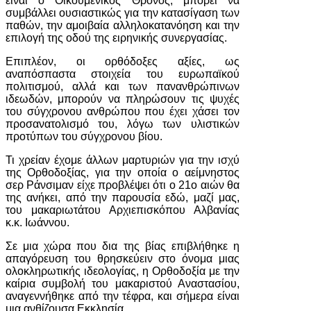
είναι ο Οικουμενικός Θρόνος, μπορεί να
συμβάλλει ουσιαστικώς για την κατασίγαση των
παθών, την αμοιβαία αλληλοκατανόηση και την
επιλογή της οδού της ειρηνικής συνεργασίας.
Επιπλέον, οι ορθόδοξες αξίες, ως
αναπόσπαστα στοιχεία του ευρωπαϊκού
πολιτισμού, αλλά και των πανανθρώπινων
ιδεωδών, μπορούν να πληρώσουν τις ψυχές
του σύγχρονου ανθρώπου που έχει χάσει τον
προσανατολισμό του, λόγω των υλιστικών
προτύπων του σύγχρονου βίου.
Τι χρείαν έχομε άλλων μαρτυριών για την ισχύ
της Ορθοδοξίας, για την οποία ο αείμνηστος
σερ Ράνσιμαν είχε προβλέψει ότι ο 21ο αιών θα
της ανήκει, από την παρουσία εδώ, μαζί μας,
του μακαριωτάτου Αρχιεπισκόπου Αλβανίας
κ.κ. Ιωάννου.
Σε μια χώρα που δια της βίας επιβλήθηκε η
απαγόρευση του θρησκεύειν στο όνομα μιας
ολοκληρωτικής ιδεολογίας, η Ορθοδοξία με την
καίρια συμβολή του μακαριστού Αναστασίου,
αναγεννήθηκε από την τέφρα, και σήμερα είναι
μια ανθίζουσα Εκκλησία.