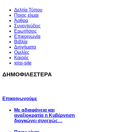
Δελτία Τύπου
Ποιος είιμαι
Άρθρα
Συνεντεύξεις
Ερωτήσεις
Επικοινωνία
Βιβλία
Διηγήματα
Ομιλίες
Καιρός
xrisi-site
ΔΗΜΟΦΙΛΕΣΤΕΡΑ
Επικοινωνούμε
Με αδιαφάνεια και
αναξιοκρατία η Κυβέρνηση
διογκώνει συνεχώς…