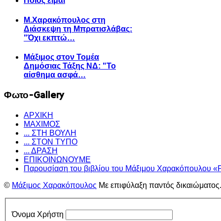
Ποιος είμαι
Μ.Χαρακόπουλος στη
Διάσκεψη τη Μπρατισλάβας:
"Όχι εκπτώ…
Μάξιμος στον Τομέα
Δημόσιας Τάξης ΝΔ: "Το
αίσθημα ασφά…
Φωτο-Gallery
ΑΡΧΙΚΗ
ΜΑΧΙΜΟΣ
... ΣΤΗ ΒΟΥΛΗ
... ΣΤΟΝ ΤΥΠΟ
... ΔΡΑΣΗ
ΕΠΙΚΟΙΝΩΝΟΥΜΕ
Παρουσίαση του βιβλίου του Μάξιμου Χαρακόπουλου «
©
Μάξιμος Χαρακόπουλος
Με επιφύλαξη παντός δικαιώματος
Όνομα Χρήστη