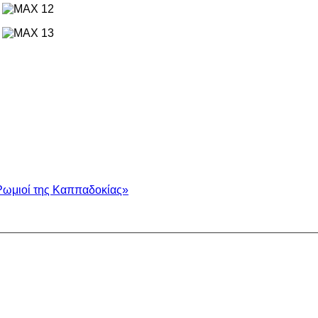
Ρωμιοί της Καππαδοκίας»
.