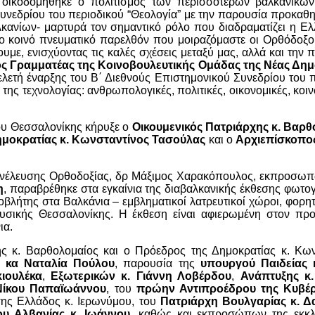
υ οικοδομήθηκε ο πολιτισμός των περισσότερων βαλκανικώ
υνεδρίου του περιοδικού “Θεολογία” με την παρουσία προκαθ
ανίων- μαρτυρά τον σημαντικό ρόλο που διαδραματίζει η Ελ
το κοινό πνευματικό παρελθόν που μοιραζόμαστε οι Ορθόδοξο
υμε, ενισχύοντας τις καλές σχέσεις μεταξύ μας, αλλά και την
ός Γραμματέας της Κοινοβουλευτικής Ομάδας της Νέας Δημ
ελετή έναρξης του Β΄ Διεθνούς Επιστημονικού Συνεδρίου του 
της τεχνολογίας: ανθρωπολογικές, πολιτικές, οικονομικές, κοιν
ίου Θεσσαλονίκης κήρυξε ο
Οικουμενικός Πατριάρχης κ. Βαρ
ημοκρατίας κ. Κωνσταντίνος Τασούλας
και ο
Αρχιεπίσκοπο
Συνέλευσης Ορθοδοξίας, δρ Μάξιμος Χαρακόπουλος, εκπροσωπ
η
, παραβρέθηκε στα εγκαίνια της διαβαλκανικής έκθεσης φωτο
βλήτης στα Βαλκάνια – εμβληματικοί λατρευτικοί χώροι, φορητ
υσικής Θεσσαλονίκης. Η έκθεση είναι αφιερωμένη στον προ
ια.
ης κ. Βαρθολομαίος και ο Πρόεδρος της Δημοκρατίας κ. Κων
. κα Ναταλία Πούλου
, παρουσία της
υπουργού Παιδείας 
ιουλέκα
,
Εξωτερικών κ. Γιάννη Λοβέρδου
,
Ανάπτυξης κ
 Νίκου Παπαϊωάννου
, του
πρώην Αντιπροέδρου της Κυβέρ
σης Ελλάδος κ. Ιερωνύμου, του
Πατριάρχη Βουλγαρίας κ. Δ
ου Αλβανίας
κ. Ιωάννου
, καθώς και εκπροσώπων της εκκλ