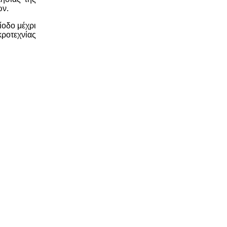
ών.
ίοδο μέχρι
κροτεχνίας