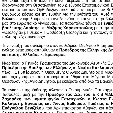
«Η Ορθοδοξία αποτελεί το κοινό θεμέλιο επί του οποίο
διοργάνωση στη Θεσσαλονίκη του Διεθνούς Επιστημονικού Σ
εκπροσώπων των Ορθοδόξων εκκλησιών -ιδιαίτερα των Βαλκ
Ορθόδοξο κόσμο και την ευθύνη για την ενότητά του. Αυτό 
Βαλκανίων οφείλουμε να το αναδεικνύουμε και να το προβάλο
μας στο ευρωπαϊκό γίγνεσθαι». Τα παραπάνω τόνισε ο
Γενικ
βουλευτής Λαρίσης, κ. Μάξιμος Χαρακόπουλος
μετά την τ
«Θεολογία» με θέμα: «Η Ορθόδοξη θεολογία και η “οντολογία” 
πολιτισμικές συνέπειες».
Την έναρξη του συνεδρίου στον καθεδρικό Ι.Ν. Αγίου Δημητρ
ενώ χαιρετισμούς απηύθυναν ο
Πρόεδρος της Ελληνικής Δ
και πάσης Ελλάδος κ. Ιερώνυμος
.
Νωρίτερα, ο Γενικός Γραμματέας της Διακοινοβουλευτικής 
Πρόεδρο της Βουλής των Ελλήνων, κ. Νικήτα Κακλαμάν
τίτλο: «Σε υπέρμαχον η Οικουμένη: Ο Άγιος Δημήτριος ο Μυρο
και τοιχογραφίες», που πραγματοποιήθηκε στο Μέγαρο Μο
Θεσσαλονίκης, Άγιο Δημήτριο, με εκθέματα από όλα τα Βαλκάν
Τα εγκαίνια της έκθεσης τέλεσαν ο Οικουμενικός Πατριάρχ
Τασούλας, μαζί με την
Πρόεδρο του Δ.Σ. του Ε.Κ.Β.Μ.Μ
Ζαχαράκη
, των
υφυπουργών Εσωτερικών κ. Κώστα Γκ
Καλαφάτη
,
Εργασίας κας Άννας Ευθυμίου
,
Παιδείας κ.
Ευάγγελου Βενιζέλου
, του Αρχιεπισκόπου Αθηνών και πά
Αρχιεπισκόπου Κύπρου κ. Γεωργίου
, του
Αρχιεπισκόπ