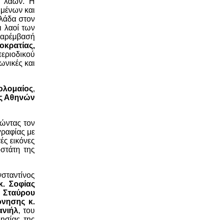
ν λαών. Η
ημένων και
λάδα στον
ι λαοί των
 παρέμβασή
οκρατίας,
περιοδικού
ωνικές και
θολομαίος
,
ς Αθηνών
ώντας τον
γραφίας με
ές εικόνες
στάτη της
σταντίνος
κ. Σοφίας
. Σταύρου
νησης κ.
ανιήλ
, του
ησίας της