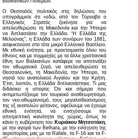
Βαλκανικών Πολέμων.
Ο Θεσσαλός πολιτικός στις δηλώσεις του
υπογράμμισε ότι «εδώ, από τον Τύρναβο ο
Ελληνικός Στρατός ξεκίνησε για να
απελευθερώσει τη Μακεδονία και την Ήπειρο
να διπλασιάσει την Ελλάδα. “Η Ελλάδα της
Μελούνας”, η Ελλάδα των συνόρων του 1881,
ασφυκτιούσε στο τότε μικρό Ελληνικό Βασίλειο.
Με εθνική ενότητα, με προετοιμασία όλου του
έθνους και με συμμαχίες με τα άλλα χριστιανικά
έθνη των Βαλκανίων κατάφερε να αποτινάξει
τον οθωμανικό ζυγό, να απελευθερώσει τη
Θεσσαλονίκη, τη Μακεδονία, την Ήπειρο, τα
νησιά του ανατολικού Αιγαίου και την Κρήτη.
Έτσι, λοιπόν, η Ελλάδα διπλασιάστηκε. Τι μας
διδάσκει η ιστορία; Ότι και σήμερα που
αντιμετωπίζουμε τον τουρκικό αναθεωρητισμό,
τον νεο-οθωμανισμό, τους μεγαλοϊδεατισμούς
της εξ ανατολών γείτονος, οφείλουμε να έχουμε
εθνική ενότητα, να ενισχύσουμε την
αποτρεπτική ικανότητα της χώρας, όπως το
κάνει η κυβέρνηση του
Κυριάκου Μητσοτάκη
,
με την αγορά των Belhara, με την ενίσχυση της
αεροπορίας μας με τα Rafale, τα F-16 και τα F-