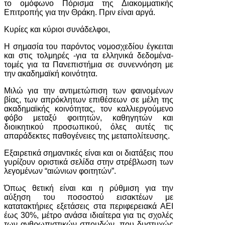
το ομόφωνο Πόρισμα της Διακομματικής
Επιτροπής για την Θράκη. Πριν είναι αργά.
Κυρίες και κύριοι συνάδελφοι,
Η σημασία του παρόντος νομοσχεδίου έγκειται
και στις τολμηρές -για τα ελληνικά δεδομένα-
τομές για τα Πανεπιστήμια σε συνεννόηση με
την ακαδημαϊκή κοινότητα.
Μιλώ για την αντιμετώπιση των φαινομένων
βίας, των απρόκλητων επιθέσεων σε μέλη της
ακαδημαϊκής κοινότητας, τον καλλιεργούμενο
φόβο μεταξύ φοιτητών, καθηγητών και
διοικητικού προσωπικού, όλες αυτές τις
απαράδεκτες παθογένειες της μεταπολίτευσης.
Εξαιρετικά σημαντικές είναι και οι διατάξεις που
γυρίζουν οριστικά σελίδα στην στρέβλωση των
λεγομένων “αιώνιων φοιτητών”.
Όπως θετική είναι και η ρύθμιση για την
αύξηση του ποσοστού εισακτέων με
κατατακτήριες εξετάσεις στα περιφερειακά ΑΕΙ
έως 30%, μέτρο ανάσα ιδιαίτερα για τις σχολές
των ανθρωπιστικών σπουδών, που δυστυχώς