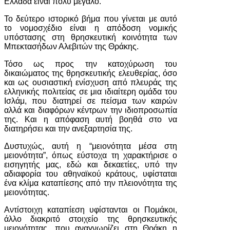
Ελλάδα είναι πολύ μεγάλο.
Το δεύτερο ιστορικό βήμα που γίνεται με αυτό
το νομοσχέδιο είναι η απόδοση νομικής
υπόστασης στη θρησκευτική κοινότητα των
Μπεκτασήδων Αλεβιτών της Θράκης.
Τόσο ως προς την κατοχύρωση του
δικαιώματος της θρησκευτικής ελευθερίας, όσο
και ως ουσιαστική ενίσχυση από πλευράς της
ελληνικής πολιτείας σε μια ιδιαίτερη ομάδα του
Ισλάμ, που διατηρεί σε πείσμα των καιρών
αλλά και διαφόρων κέντρων την ιδιοπροσωπία
της. Και η απόφαση αυτή βοηθά στο να
διατηρήσει και την ανεξαρτησία της.
Δυστυχώς, αυτή η “μειονότητα μέσα στη
μειονότητα”, όπως εύστοχα τη χαρακτήρισε ο
εισηγητής μας, εδώ και δεκαετίες, υπό την
αδιαφορία του αθηναϊκού κράτους, υφίσταται
ένα κλίμα καταπίεσης από την πλειονότητα της
μειονότητας.
Αντίστοιχη καταπίεση υφίστανται οι Πομάκοι,
άλλο διακριτό στοιχείο της θρησκευτικής
μειονότητας, που αναγνωρίζει στη Θράκη η