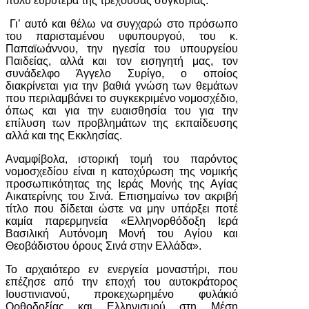
πολύ ευρύτερα της τρέχουσας συγκυρίας.
Γι’ αυτό και θέλω να συγχαρώ στο πρόσωπο
του παρισταμένου υφυπουργού, του κ.
Παπαϊωάννου, την ηγεσία του υπουργείου
Παιδείας, αλλά και τον εισηγητή μας, τον
συνάδελφο Άγγελο Συρίγο, ο οποίος
διακρίνεται για την βαθιά γνώση των θεμάτων
που περιλαμβάνει το συγκεκριμένο νομοσχέδιο,
όπως και για την ευαισθησία του για την
επίλυση των προβλημάτων της εκπαίδευσης
αλλά και της Εκκλησίας.
Αναμφίβολα, ιστορική τομή του παρόντος
νομοσχεδίου είναι η κατοχύρωση της νομικής
προσωπικότητας της Ιεράς Μονής της Αγίας
Αικατερίνης του Σινά. Επισημαίνω τον ακριβή
τίτλο που δίδεται ώστε να μην υπάρξει ποτέ
καμία παρερμηνεία «Ελληνορθόδοξη Ιερά
Βασιλική Αυτόνομη Μονή του Αγίου και
Θεοβάδιστου όρους Σινά στην Ελλάδα».
Το αρχαιότερο εν ενεργεία μοναστήρι, που
επέζησε από την εποχή του αυτοκράτορος
Ιουστινιανού, προκεχωρημένο φυλάκιό
Ορθοδοξίας και Ελληνισμού στη Μέση