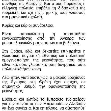
συνθήκη της Λωζάνης. Και στους Πομάκους η
ελληνική πολιτεία επιβάλει τη διδασκαλία της
τουρκικής και όχι της μητρικής τους γλώσσας
στα μειονοτικά σχολεία.
Κυρίες και κύριοι συνάδελφοι,
Είναι απροκάλυπτη η προσπάθεια
εργαλειοποίησης από την Άγκυρα των
μουσουλμανικών μειονοτήτων στα βαλκάνια.
Στη Θράκη, εδώ και δεκαετίες επιχειρείται η
γλωσσική, δογματική, εθνοτική και πολιτιστική
ομογενοποίηση της μειονότητας, που ούτε
εθνοτικά, ούτε γλωσσικά, ούτε δογματικά, ούτε
πολιτιστικά ήταν κοινή.
Λέω ήταν, γιατί δυστυχώς, ο μακρύς βραχίονας
της Άγκυρας στη Θράκη έχει πετύχει, σε
σημαντικό βαθμό, την ομογενοποίηση της
μειονότητας.
Εύχομαι και ελπίζω το έμπρακτο ενδιαφέρον
για την κοινότητα των Μπεκτασίδων Αλεβιτών
να έχει συνέχεια. Και επιτέλους, να αξιοποιηθεί