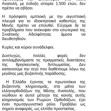
Ανατολή, με ένδοξη ιστορία 1.500 ετών, δεν
πρέπει να σβήσει.
Η πρόσφατη εμπλοκή με την αιγυπτιακή
πλευρά για το ιδιοκτησιακό καθεστώς της
Μονής πρέπει να επιλυθεί. Εύχομαι δε τα
προβλήματα που ανέκυψαν στο εσωτερικό της
Σιναϊτικής Αδελφότητας άμεσα να
διευθετηθούν.
Κυρίες και κύριοι συνάδελφοι,
Δυστυχώς, πολλές φορές δεν
αντιλαμβανόμαστε τις πραγματικές διαστάσεις
της θρησκευτικής διπλωματίας. Δεν
κατανοούμε την ισχύ που διαθέτουμε λόγω της
μεγάλης μας βυζαντινής παράδοσης.
Η Ελλάδα έχοντας τα πρωτοτόκια της
βυζαντινής κληρονομιάς, στα μάτια των
ελληνορθοδόξων της Μέσης Ανατολής, που
νιώθουν κι αυτοί μέτοχοι της κοινής αυτής
κληρονομιάς των Ρωμιών Ορθοδόξων, έχει
έναν πρωταγωνιστικό ρόλο. Προβάλει ως
σημείο αναφοράς, ως ελπίδα προστασίας.