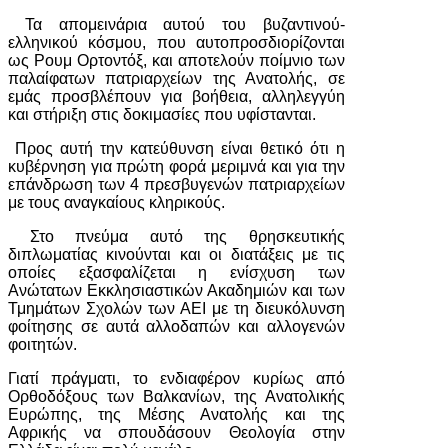
Τα απομεινάρια αυτού του βυζαντινού-
ελληνικού κόσμου, που αυτοπροσδιορίζονται
ως Ρουμ Ορτοντόξ, και αποτελούν ποίμνιο των
παλαίφατων πατριαρχείων της Ανατολής, σε
εμάς προσβλέπουν για βοήθεια, αλληλεγγύη
και στήριξη στις δοκιμασίες που υφίστανται.
Προς αυτή την κατεύθυνση είναι θετικό ότι η
κυβέρνηση για πρώτη φορά μεριμνά και για την
επάνδρωση των 4 πρεσβυγενών πατριαρχείων
με τους αναγκαίους κληρικούς.
Στο πνεύμα αυτό της θρησκευτικής
διπλωματίας κινούνται και οι διατάξεις με τις
οποίες εξασφαλίζεται η ενίσχυση των
Ανώτατων Εκκλησιαστικών Ακαδημιών και των
Τμημάτων Σχολών των ΑΕΙ με τη διευκόλυνση
φοίτησης σε αυτά αλλοδαπών και αλλογενών
φοιτητών.
Γιατί πράγματι, το ενδιαφέρον κυρίως από
Ορθοδόξους των Βαλκανίων, της Ανατολικής
Ευρώπης, της Μέσης Ανατολής και της
Αφρικής να σπουδάσουν Θεολογία στην