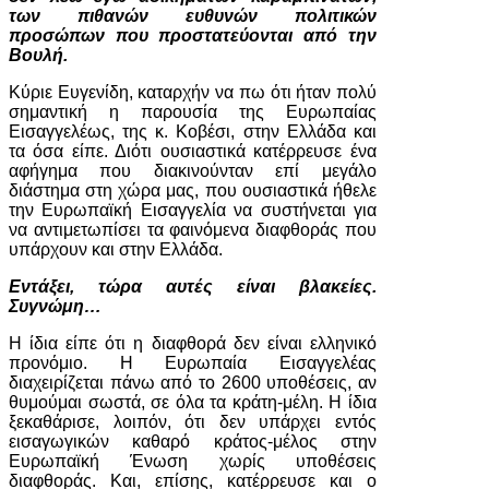
των πιθανών ευθυνών πολιτικών
προσώπων που προστατεύονται από την
Βουλή.
Κύριε Ευγενίδη, καταρχήν να πω ότι ήταν πολύ
σημαντική η παρουσία της Ευρωπαίας
Εισαγγελέως, της κ. Κοβέσι, στην Ελλάδα και
τα όσα είπε. Διότι ουσιαστικά κατέρρευσε ένα
αφήγημα που διακινούνταν επί μεγάλο
διάστημα στη χώρα μας, που ουσιαστικά ήθελε
την Ευρωπαϊκή Εισαγγελία να συστήνεται για
να αντιμετωπίσει τα φαινόμενα διαφθοράς που
υπάρχουν και στην Ελλάδα.
Εντάξει, τώρα αυτές είναι βλακείες.
Συγνώμη…
Η ίδια είπε ότι η διαφθορά δεν είναι ελληνικό
προνόμιο. Η Ευρωπαία Εισαγγελέας
διαχειρίζεται πάνω από το 2600 υποθέσεις, αν
θυμούμαι σωστά, σε όλα τα κράτη-μέλη. Η ίδια
ξεκαθάρισε, λοιπόν, ότι δεν υπάρχει εντός
εισαγωγικών καθαρό κράτος-μέλος στην
Ευρωπαϊκή Ένωση χωρίς υποθέσεις
διαφθοράς. Και, επίσης, κατέρρευσε και ο