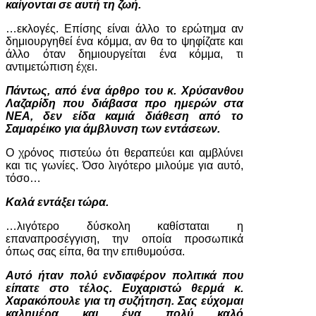
καίγονται σε αυτή τη ζωή.
…εκλογές. Επίσης είναι άλλο το ερώτημα αν
δημιουργηθεί ένα κόμμα, αν θα το ψηφίζατε και
άλλο όταν δημιουργείται ένα κόμμα, τι
αντιμετώπιση έχει.
Πάντως, από ένα άρθρο του κ. Χρύσανθου
Λαζαρίδη που διάβασα προ ημερών στα
ΝΕΑ, δεν είδα καμιά διάθεση από το
Σαμαρέικο για άμβλυνση των εντάσεων.
Ο χρόνος πιστεύω ότι θεραπεύει και αμβλύνει
και τις γωνίες. Όσο λιγότερο μιλούμε για αυτό,
τόσο…
Καλά εντάξει τώρα.
…λιγότερο δύσκολη καθίσταται η
επαναπροσέγγιση, την οποία προσωπικά
όπως σας είπα, θα την επιθυμούσα.
Αυτό ήταν πολύ ενδιαφέρον πολιτικά που
είπατε στο τέλος. Ευχαριστώ θερμά κ.
Χαρακόπουλε για τη συζήτηση. Σας εύχομαι
καλημέρα και ένα πολύ καλό