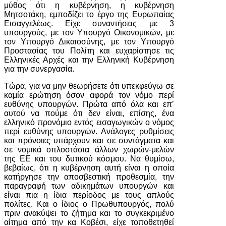
μύθος ότι η κυβέρνηση, η κυβέρνηση
Μητσοτάκη, εμποδίζει το έργο της Ευρωπαίας
Εισαγγελέως. Είχε συναντήσεις με 3
υπουργούς, με τον Υπουργό Οικονομικών, με
τον Υπουργό Δικαιοσύνης, με τον Υπουργό
Προστασίας του Πολίτη και ευχαρίστησε τις
Ελληνικές Αρχές και την Ελληνική Κυβέρνηση
για την συνεργασία.
Τώρα, για να μην θεωρήσετε ότι υπεκφεύγω σε
καμία ερώτηση όσον αφορά τον νόμο περί
ευθύνης υπουργών. Πρώτα από όλα και επ’
αυτού να πούμε ότι δεν είναι, επίσης, ένα
ελληνικό προνόμιο εντός εισαγωγικών ο νόμος
περί ευθύνης υπουργών. Ανάλογες ρυθμίσεις
και πρόνοιες υπάρχουν και σε συντάγματα και
σε νομικά οπλοστάσια άλλων χωρών-μελών
της ΕΕ και του δυτικού κόσμου. Να θυμίσω,
βεβαίως, ότι η κυβέρνηση αυτή είναι η οποία
κατήργησε την αποσβεστική προθεσμία, την
παραγραφή των αδικημάτων υπουργών και
είναι πια η ίδια περίοδος με τους απλούς
πολίτες. Και ο ίδιος ο Πρωθυπουργός, πολύ
πριν ανακύψει το ζήτημα και το συγκεκριμένο
αίτημα από την κα Κοβέσι, είχε τοποθετηθεί