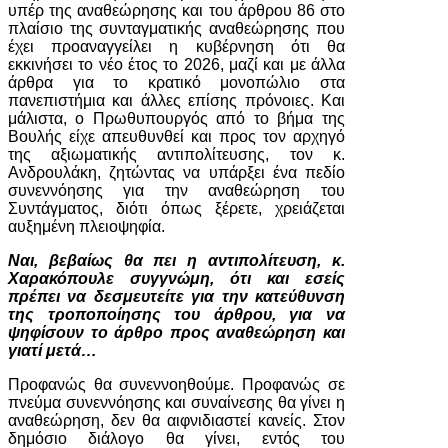
υπέρ της αναθεώρησης και του άρθρου 86 στο
πλαίσιο της συνταγματικής αναθεώρησης που
έχει προαναγγείλει η κυβέρνηση ότι θα
εκκινήσει το νέο έτος το 2026, μαζί και με άλλα
άρθρα για το κρατικό μονοπώλιο στα
πανεπιστήμια και άλλες επίσης πρόνοιες. Και
μάλιστα, ο Πρωθυπουργός από το βήμα της
Βουλής είχε απευθυνθεί και προς τον αρχηγό
της αξιωματικής αντιπολίτευσης, τον κ.
Ανδρουλάκη, ζητώντας να υπάρξει ένα πεδίο
συνεννόησης για την αναθεώρηση του
Συντάγματος, διότι όπως ξέρετε, χρειάζεται
αυξημένη πλειοψηφία.
Ναι, βεβαίως θα πει η αντιπολίτευση, κ.
Χαρακόπουλε συγγνώμη, ότι και εσείς
πρέπει να δεσμευτείτε για την κατεύθυνση
της τροποποίησης του άρθρου, για να
ψηφίσουν το άρθρο προς αναθεώρηση και
γιατί μετά…
Προφανώς θα συνεννοηθούμε. Προφανώς σε
πνεύμα συνεννόησης και συναίνεσης θα γίνει η
αναθεώρηση, δεν θα αιφνιδιαστεί κανείς. Στον
δημόσιο διάλογο θα γίνει, εντός του