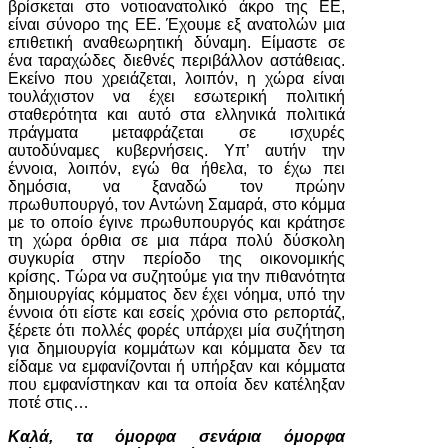
βρίσκεται στο νοτιοανατολικό άκρο της ΕΕ,
είναι σύνορο της ΕΕ. Έχουμε εξ ανατολών μια
επιθετική αναθεωρητική δύναμη. Είμαστε σε
ένα ταραχώδες διεθνές περιβάλλον αστάθειας.
Εκείνο που χρειάζεται, λοιπόν, η χώρα είναι
τουλάχιστον να έχει εσωτερική πολιτική
σταθερότητα και αυτό στα ελληνικά πολιτικά
πράγματα μεταφράζεται σε ισχυρές
αυτοδύναμες κυβερνήσεις. Υπ’ αυτήν την
έννοια, λοιπόν, εγώ θα ήθελα, το έχω πει
δημόσια, να ξαναδώ τον πρώην
πρωθυπουργό, τον Αντώνη Σαμαρά, στο κόμμα
με το οποίο έγινε πρωθυπουργός και κράτησε
τη χώρα όρθια σε μια πάρα πολύ δύσκολη
συγκυρία στην περίοδο της οικονομικής
κρίσης. Τώρα να συζητούμε για την πιθανότητα
δημιουργίας κόμματος δεν έχει νόημα, υπό την
έννοια ότι είστε και εσείς χρόνια στο ρεπορτάζ,
ξέρετε ότι πολλές φορές υπάρχει μία συζήτηση
για δημιουργία κομμάτων και κόμματα δεν τα
είδαμε να εμφανίζονται ή υπήρξαν και κόμματα
που εμφανίστηκαν και τα οποία δεν κατέληξαν
ποτέ στις…
Καλά, τα όμορφα σενάρια όμορφα