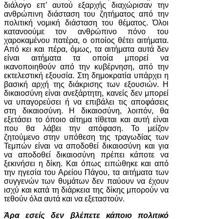
διάλογο επ’ αυτού εξαρχής διαχώρισαν την
ανθρώπινη διάσταση του ζητήματος από την
πολιτική νομική διάσταση του θέματος. Όλοι
κατανοούμε τον ανθρώπινο πόνο του
χαροκαμένου πατέρα, ο οποίος θέτει αιτήματα.
Από κει και πέρα, όμως, τα αιτήματα αυτά δεν
είναι αιτήματα τα οποία μπορεί να
ικανοποιηθούν από την κυβέρνηση, από την
εκτελεστική εξουσία. Στη δημοκρατία υπάρχει η
βασική αρχή της διάκρισης των εξουσιών. Η
δικαιοσύνη είναι ανεξάρτητη, κανείς δεν μπορεί
να υπαγορεύσει ή να επιβάλει τις αποφάσεις
στη δικαιοσύνη. Η δικαιοσύνη, λοιπόν, θα
εξετάσει το όποιο αίτημα τίθεται και αυτή είναι
που θα λάβει την απόφαση. Το μείζον
ζητούμενο στην υπόθεση της τραγωδίας των
Τεμπών είναι να αποδοθεί δικαιοσύνη και για
να αποδοθεί δικαιοσύνη πρέπει κάποτε να
ξεκινήσει η δίκη. Και όπως ειπώθηκε και από
την ηγεσία του Αρείου Πάγου, τα αιτήματα των
συγγενών των θυμάτων δεν παύουν να έχουν
ισχύ και κατά τη διάρκεια της δίκης μπορούν να
τεθούν όλα αυτά και να εξεταστούν.
Άρα εσείς δεν βλέπετε κάποιο πολιτικό