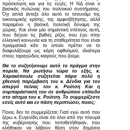
πρόσκληση και για τις ευχές. Η ΝΔ είναι ο
βασικός πυλώνας του πολιτικού συστήματος.
Όχι απλά άντεξε όλο αυτό το τσουνάμι της
οικονομικής κρίσης, της αμφισβήτησης, αλλά
παραμένει η βασική πολιτική δύναμη της
χώρας. Και είναι μία σημαντική επέτειος αυτή,
που δείχνει τις βαθιές ρίζες που έχει στην
ελληνική κοινωνία και τη σταθερότητα που είναι
πραγματικά κάτι το οποίο πρέπει να το
διαφυλάξουμε ως κόρη οφθαλμού, ιδιαίτερα
στους ταραχώδεις καιρούς που ζούμε.
Θα το συζητήσουμε αυτό το πράγμα στην
πορεία. Να ρωτήσω τώρα το εξής, κ.
Χαρακόπουλε συζητείται πάρα πολύ η
χθεσινή παρέμβαση του κ. Δένδια για τον
απεργό πείνας τον κ. Ρούτση Και η
συμπαράστασή του σε ανθρώπινο επίπεδο
στο αίτημα του κ. Ρούτση. Το συμμερίζεστε
εσείς αυτό και εν πάση περιπτώσει, ποιος;
Ποιος δεν το συμμερίζεται; Γιατί εγώ αυτό που
ξέρω κ. Ευγενίδη είναι ότι όλοι από την πλευρά
της κυβέρνησης που τοποθετήθηκαν, που
κλήθηκαν να λάβουν θέση στον δημόσιο