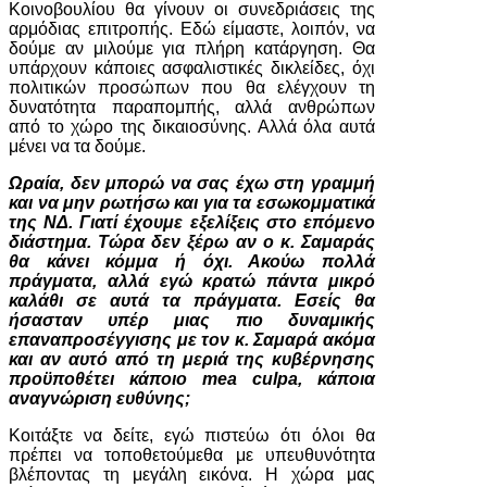
Κοινοβουλίου θα γίνουν οι συνεδριάσεις της
αρμόδιας επιτροπής. Εδώ είμαστε, λοιπόν, να
δούμε αν μιλούμε για πλήρη κατάργηση. Θα
υπάρχουν κάποιες ασφαλιστικές δικλείδες, όχι
πολιτικών προσώπων που θα ελέγχουν τη
δυνατότητα παραπομπής, αλλά ανθρώπων
από το χώρο της δικαιοσύνης. Αλλά όλα αυτά
μένει να τα δούμε.
Ωραία, δεν μπορώ να σας έχω στη γραμμή
και να μην ρωτήσω και για τα εσωκομματικά
της ΝΔ. Γιατί έχουμε εξελίξεις στο επόμενο
διάστημα. Τώρα δεν ξέρω αν ο κ. Σαμαράς
θα κάνει κόμμα ή όχι. Ακούω πολλά
πράγματα, αλλά εγώ κρατώ πάντα μικρό
καλάθι σε αυτά τα πράγματα. Εσείς θα
ήσασταν υπέρ μιας πιο δυναμικής
επαναπροσέγγισης με τον κ. Σαμαρά ακόμα
και αν αυτό από τη μεριά της κυβέρνησης
προϋποθέτει κάποιο mea culpa, κάποια
αναγνώριση ευθύνης;
Κοιτάξτε να δείτε, εγώ πιστεύω ότι όλοι θα
πρέπει να τοποθετούμεθα με υπευθυνότητα
βλέποντας τη μεγάλη εικόνα. Η χώρα μας