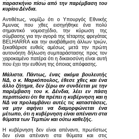
παρασκήνιο πίσω από την παρέμβαση του
κυρίου Δένδια.
Αντιθέτως, νομίζω ότι ο Υπουργός Εθνικής
Άμυνας που χθες εισηγήθηκε ένα πολύ
σημαντικό νομοσχέδιο, την κύρωση της
σύμβασης για την αγορά της τέταρτης φρεγάτας
BELHARRA και την αναβάθμιση άλλων τριών,
ξεκαθάρισε ευθείς αμέσως μετά την πρώτη
αυτονόητη δήλωση συμπαράστασης προς τον
χαροκαμένο πατέρα ότι η δικαιοσύνη είναι αυτή
που έχει την ευθύνη της όποιας απόφασης.
Μάλιστα. Πάντως, ένας ακόμα βουλευτής
ΝΔ, ο κ. Μαρκόπουλος, έθεσε χθες και ένα
άλλο ζήτημα, δεν ξέρω αν συνδέεται με την
παρέμβαση του κ. Δένδια, λέει εν πάση
περιπτώσει ότι θα πρέπει η κυβέρνηση και η
ΝΔ να προλαμβάνει αυτές τις καταστάσεις,
να μην αφήνει να διαμορφώνεται ένα
μέτωπο, ότι η κυβέρνηση είναι απέναντι στα
θύματα των Τεμπών και ούτω καθεξής.
Η κυβέρνηση δεν είναι απέναντι, πρωτίστως
δεν είναι απέναντι στα θύματα και στις