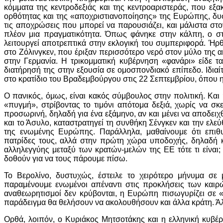
κόμματα της κεντροδεξιάς και της κεντροαριστεράς, που εξ
ορθότητας και της «αποχριστιανοποίησης» της Ευρώπης, δυσ
τις αποχρώσεις που μπορεί να παρουσιάζει, και μάλιστα στο
πλέον μια πραγματικότητα. Όπως φάνηκε στην κάλπη, ο στ
λειτουργεί αποτρεπτικά στην εκλογική του συμπεριφορά. Ήρ
στο Ζόλινγκεν, που έριξαν περισσότερο νερό στον μύλο της ακ
στην Γερμανία. Η τρικομματική κυβέρνηση «φανάρι» είδε τ
διατήρησή της στην εξουσία σε ομοσπονδιακό επίπεδο. Ιδιαί
στο κρατίδιο του Βραδεμβούργου στις 22 Σεπτεμβρίου, όπου 
Ο πανικός, όμως, είναι κακός σύμβουλος στην πολιτική. Και
«πυγμή», στρίβοντας το τιμόνι απότομα δεξιά, χωρίς να σκε
προσωρινή, δηλαδή για ένα εξάμηνο, αν και μένει να αποδειχ
και το Άσυλο, καταστρατηγεί τη συνθήκη Σένγκεν και την ελ
της ενωμένης Ευρώπης. Παράλληλα, μαθαίνουμε ότι επιθυμ
πατρίδες τους, αλλά στην πρώτη χώρα υποδοχής, δηλαδή κ
αλληλεγγύης μεταξύ των κρατών-μελών της ΕΕ τότε τι είναι;
δοθούν για να τους πάρουμε πίσω.
Το Βερολίνο, δυστυχώς, έστειλε το χειρότερο μήνυμα σε
παραμένουμε ενωμένοι απέναντι στις προκλήσεις των καιρ
αναθεωρητισμοί δεν κρύβονται, η Ευρώπη πισωγυρίζει σε «εθ
παράδειγμα θα θελήσουν να ακολουθήσουν και άλλα κράτη. Άλλ
Ορθά, λοιπόν, ο Κυριάκος Μητσοτάκης και η ελληνική κυβέρν