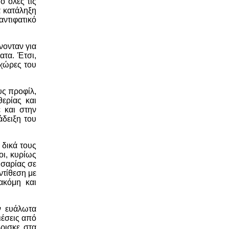
ό όλες τις
α κατάληξη
αντιφατικό
νονταν για
ατα. Έτσι,
χώρες του
υς προφίλ,
ερίας και
 και στην
δειξη του
 δικά τους
οι, κυρίως
 σαρίας σε
ντίθεση με
ακόμη και
ν ευάλωτα
ιέσεις από
βρισκε στα