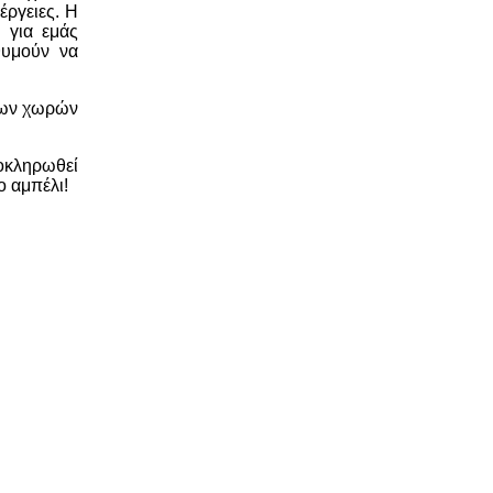
έργειες. Η
 για εμάς
θυμούν να
 των χωρών
λοκληρωθεί
ο αμπέλι!