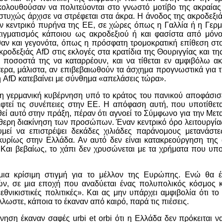
ακολουθούσαν να πολιτεύονται στο γνωστό μοτίβο της ακραίας
τυχώς άρχισε να στρέφεται στα άκρα. Η άνοδος της ακροδεξιά
ν κεντρικό πυρήνα της ΕΕ, σε χώρες όπως η Γαλλία ή η Γερμα
ιγματισμός κάποιου ως ακροδεξιού ή και φασίστα από μόνο
θαν και γεγονότα, όπως η πρόσφατη τρομοκρατική επίθεση στ
ροδεξιάς AfD στις εκλογές στα κρατίδια της Θουριγγίας και τη
α ποσοστά της να καταρρέουν, και να τίθεται εν αμφιβόλω α
τερα, μάλιστα, αν επιβεβαιωθούν τα άσχημα προγνωστικά για τ
η AfD κατεβαίνει με σύνθημα «απελάσεις τώρα».
 η γερμανική κυβέρνηση υπό το κράτος του πανικού αποφάσισε
φτεί τις συνέπειες στην ΕΕ. Η απόφαση αυτή, που υποτίθεται
θεί αυτό στην πράξη, πέραν ότι αγνοεί το Σύμφωνο για την Με
εύθερη διακίνηση των προσώπων. Έναν κεντρικό όρο λειτουργία
εί να επιστρέψει δεκάδες χιλιάδες παράνομους μετανάστες
υρίως στην Ελλάδα. Αν αυτό δεν είναι κατακρεούργηση της 
 Και βεβαίως, το χάπι δεν χρυσώνεται με τα χρήματα που υπο
 μια κρίσιμη στιγμή για το μέλλον της Ευρώπης. Ενώ θα 
ών, σε μια εποχή που αναδύεται ένας πολυπολικός κόσμος κ
νικιστικές πολιτικές». Και ας μην υπάρχει αμφιβολία ότι το
ωστε, κάποια το έκαναν από καιρό, παρά τις πιέσεις.
ηση έκαναν σαφές urbi et orbi ότι η Ελλάδα δεν πρόκειται να