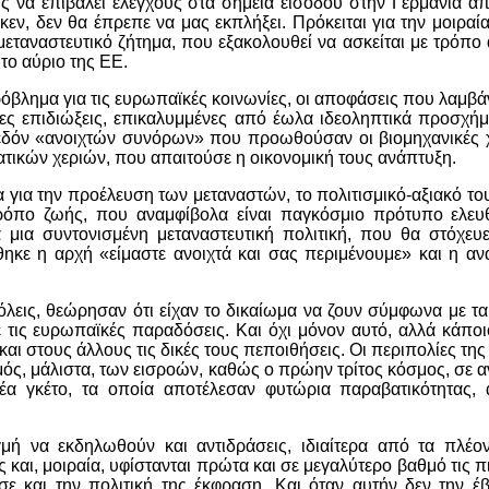
 να επιβάλει ελέγχους στα σημεία εισόδου στην Γερμανία απ
εν, δεν θα έπρεπε να μας εκπλήξει. Πρόκειται για την μοιραί
εταναστευτικό ζήτημα, που εξακολουθεί να ασκείται με τρόπο 
το αύριο της ΕΕ.
πρόβλημα για τις ευρωπαϊκές κοινωνίες, οι αποφάσεις που λαμβά
ες επιδιώξεις, επικαλυμμένες από έωλα ιδεοληπτικά προσχήμ
χεδόν «ανοιχτών συνόρων» που προωθούσαν οι βιομηχανικές 
γατικών χεριών, που απαιτούσε η οικονομική τους ανάπτυξη.
για την προέλευση των μεταναστών, το πολιτισμικό-αξιακό το
όπο ζωής, που αναμφίβολα είναι παγκόσμιο πρότυπο ελευθ
μια συντονισμένη μεταναστευτική πολιτική, που θα στόχευε
ε η αρχή «είμαστε ανοιχτά και σας περιμένουμε» και η ανά
λεις, θεώρησαν ότι είχαν το δικαίωμα να ζουν σύμφωνα με τα
 τις ευρωπαϊκές παραδόσεις. Και όχι μόνον αυτό, αλλά κάποι
ι στους άλλους τις δικές τους πεποιθήσεις. Οι περιπολίες της
μός, μάλιστα, των εισροών, καθώς ο πρώην τρίτος κόσμος, σε α
α γκέτο, τα οποία αποτέλεσαν φυτώρια παραβατικότητας, 
μή να εκδηλωθούν και αντιδράσεις, ιδιαίτερα από τα πλέο
και, μοιραία, υφίστανται πρώτα και σε μεγαλύτερο βαθμό τις π
σε και την πολιτική της έκφραση. Και όταν αυτήν δεν την έ