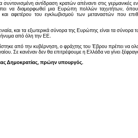
ια συντονισμένη αντίδραση κρατών απέναντι στις γερμανικές εν
έπει να διαμορφωθεί μια Ευρώπη πολλών ταχυτήτων, όπου
υ και αφετέρου του εγκλωβισμού των μεταναστών που επι
 ενιαία, και τα εξωτερικά σύνορα της Ευρώπης είναι τα σύνορα
μήνυμα από όλη την ΕΕ.
ίστηκε από την κυβέρνηση, ο φράχτης του Έβρου πρέπει να ο
γαίου. Σε κανέναν δεν θα επιτρέψουμε η Ελλάδα να γίνει ξέφραγ
έας Δημοκρατίας, πρώην υπουργός.