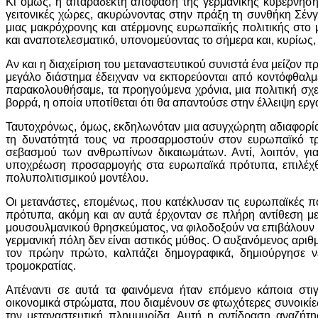
Κι όμως, η απαράδεκτη απόφαση της γερμανικής κυβέρνησης
γειτονικές χώρες, ακυρώνοντας στην πράξη τη συνθήκη Σένγκ
μιας μακρόχρονης και ατέρμονης ευρωπαϊκής πολιτικής στο μ
και αναποτελεσματικό, υπονομεύοντας το σήμερα και, κυρίως, 
Αν και η διαχείριση του μεταναστευτικού συνιστά ένα μείζον 
μεγάλο διάστημα έδειχναν να εκπορεύονται από κοντόφθαλμ
παρακολουθήσαμε, τα προηγούμενα χρόνια, μια πολιτική σ
βορρά, η οποία υποτίθεται ότι θα απαντούσε στην έλλειψη ερ
Ταυτοχρόνως, όμως, εκδηλωνόταν μια ασυγχώρητη αδιαφορία 
τη δυνατότητά τους να προσαρμοστούν στον ευρωπαϊκό τρ
σεβασμού των ανθρωπίνων δικαιωμάτων. Αντί, λοιπόν, για 
υποχρέωση προσαρμογής στα ευρωπαϊκά πρότυπα, επιλέχθηκ
πολυπολιτισμικού μοντέλου.
Οι μετανάστες, επομένως, που κατέκλυσαν τις ευρωπαϊκές πό
πρότυπα, ακόμη και αν αυτά έρχονταν σε πλήρη αντίθεση με
μουσουλμανικού θρησκεύματος, να φιλοδοξούν να επιβάλουν κα
γερμανική πόλη δεν είναι αστικός μύθος. Ο αυξανόμενος αριθ
τον πρώην πρώτο, καλπάζει δημογραφικά, δημιούργησε νέ
τρομοκρατίας.
Απέναντι σε αυτά τα φαινόμενα ήταν επόμενο κάποια στιγ
οικονομικά στρώματα, που διαμένουν σε φτωχότερες συνοικίες 
την μεταναστευτική πλημμυρίδα. Αυτή η αντίδραση αναζήτη