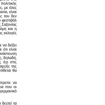
 πολιτικής
ς, με όλες
νία, είναι
ς του δεν
ο φεστιβάλ
ς Σαξονίας
κόμη και η
ις εκλογές
 να δείξει
 ότι είναι
τανάστευση
ς, δηλαδή,
 όχι στις
αρχής της
τίθεται θα
έπρεπε να
αι που οι
 γερμανικό
 δεχτεί τα