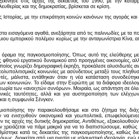
εκίνησε στις αρχές της δεκαετίας του 1990, με την κατάρ
ευθερίας και της δημοκρατίας, βρίσκεται σε κρίση.
ς Ιστορίας, με την επικράτηση κοινών κανόνων της αγοράς κα
τα εισαγόμενα αγαθά, ανεξάρτητα από τις παλινωδίες με τα π
σμιου εμπορικού πολέμου κυρίως με την ανταγωνίστρια Κίνα, 
ο όραμα της παγκοσμιοποίησης. Όπως αυτό της ελεύθερης με
ς φθηνού εργατικού δυναμικού από προηγμένες οικονομίες, αλ
 οποίος γνωρίζει δημογραφική έκρηξη, προκάλεσε αλυσιδωτές αν
ολυπολιτισμικές κοινωνίες με ασύνδετους μεταξύ τους πληθυσ
υτές, μάλιστα, εντάθηκαν όταν η νέα κατάσταση συνοδεύτηκ
 των κοινωνιών. Το είδαμε στην Ευρώπη με τα διάφορα ιδεολο
εωρία των «ανοιχτών συνόρων». Μοιραία, ως απάντηση σε όλες
νικές ταυτότητες, αλλά και για αυστηροποίηση των ελέγχων
 και η συμφωνία Σένγκεν.
ιοποίησης την παρακολουθήσαμε και στο ζήτημα της διά
 να ενισχυθούν οικονομικά και γεωπολιτικά, επωφελούμενε
 τις αρχές της δυτικής δημοκρατίας. Αντιθέτως, εξακολουθούν
Δεν χρειάζεται να πάμε μακριά για να το διαπιστώσουμε, καθώς
αθμίστηκε κατά τις δεκαετίες της παγκοσμιοποίησης, καθώς δι
ως, διοικείται από μια ηγεσία με ισλαμιστική ιδεολογία, ενώ 