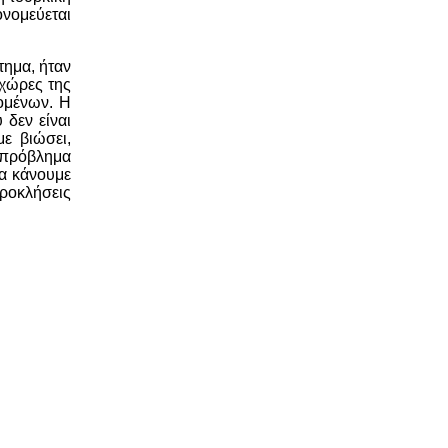
ονομεύεται
τημα, ήταν
 χώρες της
ομένων. Η
 δεν είναι
ε βιώσει,
 πρόβλημα
να κάνουμε
προκλήσεις