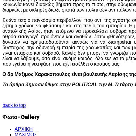
κοινωνία κάνει διαρκώς βήματα προς τα πίσω, στην οθωμαν
διαρκώς, με σκληρές διώξεις κατά των πολιτικών αντιπάλων τ
Σε ένα τέτοιο παγκόσμιο περιβάλλον, που αντί της αγαστής 
ζήτημα χρόνου να φθάσουμε και στο πεδίο του εμπορίου. Η 
ανατολικής Ασίας, ήταν επόμενο να προκαλέσει σοβαρά π
αθρόα εισαγωγή προϊόντων και αγαθών, έστω φθηνότερων, α
δυνατόν να χρηματοδοτούνται αενάως για να διατηρείται 
δυστυχώς, την οδυνηρή εμπειρία της χρεωκοπίας και των μ
είναι υπαρκτό και σοβαρό. Κανείς δεν μπορεί να γνωρίζει π
είναι να λάβουμε, όσο είναι ακόμη καιρός, όλα εκείνα τα μ
που εγείρει η νέα φάση που έχει εισέλθει ο κόσμος μας.
Ο δρ Μάξιμος Χαρακόπουλος είναι βουλευτής Λαρίσης τη
Το άρθρο δημοσιεύθηκε στην POLITICAL την Μ. Τετάρτη 1
back to top
Φωτο-Gallery
ΑΡΧΙΚΗ
ΜΑΧΙΜΟΣ