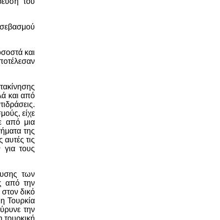
ρευση του
ι σεβασμού
οσοστά και
αποτέλεσαν
τακίνησης
λά και από
τιδράσεις.
μούς, είχε
ε από μια
γήματα της
 αυτές τις
 για τους
χυσης των
ς από την
 στον δικό
 η Τουρκία
εύρυνε την
η τουρκική