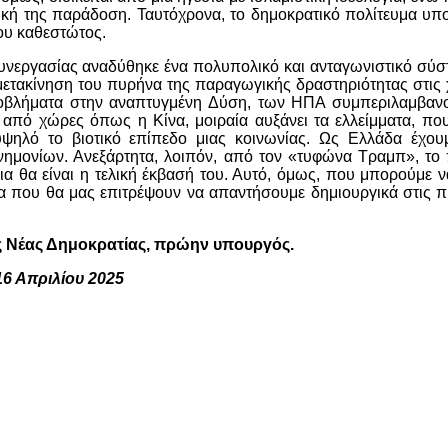
ική της παράδοση. Ταυτόχρονα, το δημοκρατικό πολίτευμα υπ
ου καθεστώτος.
συνεργασίας αναδύθηκε ένα πολυπολικό και ανταγωνιστικό σύσ
μετακίνηση του πυρήνα της παραγωγικής δραστηριότητας στις
ροβλήματα στην αναπτυγμένη Δύση, των ΗΠΑ συμπεριλαμβαν
πό χώρες όπως η Κίνα, μοιραία αυξάνει τα ελλείμματα, που
υψηλό το βιοτικό επίπεδο μιας κοινωνίας. Ως Ελλάδα έχουμ
νημονίων. Ανεξάρτητα, λοιπόν, από τον «τυφώνα Τραμπ», το
οια θα είναι η τελική έκβασή του. Αυτό, όμως, που μπορούμε 
έτρα που θα μας επιτρέψουν να απαντήσουμε δημιουργικά στις 
ς Νέας Δημοκρατίας, πρώην υπουργός.
6 Απριλίου 2025