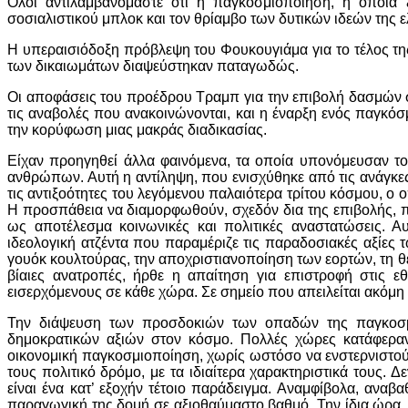
Όλοι αντιλαμβανόμαστε ότι η παγκοσμιοποίηση, η οποία ξ
σοσιαλιστικού μπλοκ και τον θρίαμβο των δυτικών ιδεών της ελ
Η υπεραισιόδοξη πρόβλεψη του Φουκουγιάμα για το τέλος τη
των δικαιωμάτων διαψεύστηκαν παταγωδώς.
Οι αποφάσεις του προέδρου Τραμπ για την επιβολή δασμών σ
τις αναβολές που ανακοινώνονται, και η έναρξη ενός παγκό
την κορύφωση μιας μακράς διαδικασίας.
Είχαν προηγηθεί άλλα φαινόμενα, τα οποία υπονόμευσαν τ
ανθρώπων. Αυτή η αντίληψη, που ενισχύθηκε από τις ανάγκε
τις αντιξοότητες του λεγόμενου παλαιότερα τρίτου κόσμου, ο
Η προσπάθεια να διαμορφωθούν, σχεδόν δια της επιβολής, π
ως αποτέλεσμα κοινωνικές και πολιτικές αναστατώσεις. Α
ιδεολογική ατζέντα που παραμέριζε τις παραδοσιακές αξίες
γουόκ κουλτούρας, την αποχριστιανοποίηση των εορτών, τη θ
βίαιες ανατροπές, ήρθε η απαίτηση για επιστροφή στις εθ
εισερχόμενους σε κάθε χώρα. Σε σημείο που απειλείται ακόμη
Την διάψευση των προσδοκιών των οπαδών της παγκοσμ
δημοκρατικών αξιών στον κόσμο. Πολλές χώρες κατάφεραν
οικονομική παγκοσμιοποίηση, χωρίς ωστόσο να ενστερνιστούν
τους πολιτικό δρόμο, με τα ιδιαίτερα χαρακτηριστικά τους. 
είναι ένα κατ’ εξοχήν τέτοιο παράδειγμα. Αναμφίβολα, αναβ
παραγωγική της δομή σε αξιοθαύμαστο βαθμό. Την ίδια ώρα, όμ