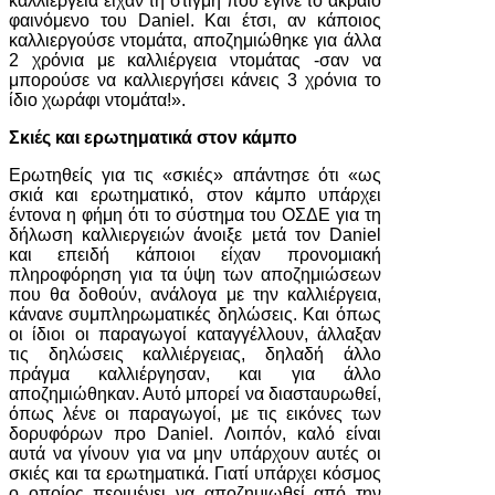
καλλιέργεια είχαν τη στιγμή που έγινε το ακραίο
φαινόμενο του Daniel. Και έτσι, αν κάποιος
καλλιεργούσε ντομάτα, αποζημιώθηκε για άλλα
2 χρόνια με καλλιέργεια ντομάτας -σαν να
μπορούσε να καλλιεργήσει κάνεις 3 χρόνια το
ίδιο χωράφι ντομάτα!».
Σκιές και ερωτηματικά στον κάμπο
Ερωτηθείς για τις «σκιές» απάντησε ότι «ως
σκιά και ερωτηματικό, στον κάμπο υπάρχει
έντονα η φήμη ότι το σύστημα του ΟΣΔΕ για τη
δήλωση καλλιεργειών άνοιξε μετά τον Daniel
και επειδή κάποιοι είχαν προνομιακή
πληροφόρηση για τα ύψη των αποζημιώσεων
που θα δοθούν, ανάλογα με την καλλιέργεια,
κάνανε συμπληρωματικές δηλώσεις. Και όπως
οι ίδιοι οι παραγωγοί καταγγέλλουν, άλλαξαν
τις δηλώσεις καλλιέργειας, δηλαδή άλλο
πράγμα καλλιέργησαν, και για άλλο
αποζημιώθηκαν. Αυτό μπορεί να διασταυρωθεί,
όπως λένε οι παραγωγοί, με τις εικόνες των
δορυφόρων προ Daniel. Λοιπόν, καλό είναι
αυτά να γίνουν για να μην υπάρχουν αυτές οι
σκιές και τα ερωτηματικά. Γιατί υπάρχει κόσμος
ο οποίος περιμένει να αποζημιωθεί από την