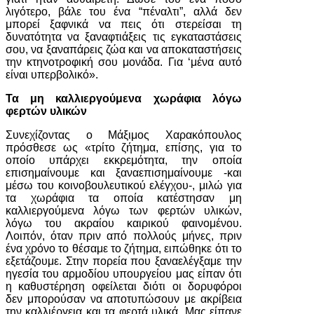
λιγότερο, βάλε του ένα “πέναλτι”, αλλά δεν
μπορεί ξαφνικά να πεις ότι στερείσαι τη
δυνατότητα να ξαναφτιάξεις τις εγκαταστάσεις
σου, να ξαναπάρεις ζώα και να αποκαταστήσεις
την κτηνοτροφική σου μονάδα. Για ‘μένα αυτό
είναι υπερβολικό».
Τα μη καλλιεργούμενα χωράφια λόγω
φερτών υλικών
Συνεχίζοντας ο Μάξιμος Χαρακόπουλος
πρόσθεσε ως «τρίτο ζήτημα, επίσης, για το
οποίο υπάρχει εκκρεμότητα, την οποία
επισημαίνουμε και ξαναεπισημαίνουμε -και
μέσω του κοινοβουλευτικού ελέγχου-, μιλώ για
τα χωράφια τα οποία κατέστησαν μη
καλλιεργούμενα λόγω των φερτών υλικών,
λόγω του ακραίου καιρικού φαινομένου.
Λοιπόν, όταν πριν από πολλούς μήνες, πριν
ένα χρόνο το θέσαμε το ζήτημα, ειπώθηκε ότι το
εξετάζουμε. Στην πορεία που ξαναελέγξαμε την
ηγεσία του αρμοδίου υπουργείου μας είπαν ότι
η καθυστέρηση οφείλεται διότι οι δορυφόροι
δεν μπορούσαν να αποτυπώσουν με ακρίβεια
την καλλιέργεια και τα φερτά υλικά. Μας είπανε