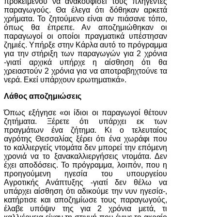
προκειμένου να ανακουφίσει τους πληγέντες
παραγωγούς. Θα έλεγα ότι δόθηκαν αρκετά
χρήματα. Το ζητούμενο είναι αν πιάσανε τόπο,
όπως θα έπρεπε. Αν αποζημιώθηκαν οι
παραγωγοί οι οποίοι πραγματικά υπέστησαν
ζημιές. Υπήρξε στην Κάρλα αυτό το πρόγραμμα
για την στήριξη των παραγωγών για 2 χρόνια
-γιατί αρχικά υπήρχε η αίσθηση ότι θα
χρειαστούν 2 χρόνια για να αποτραβηχτούνε τα
νερά. Εκεί υπάρχουν ερωτηματικά».
Λάθος αποζημιώσεις
Όπως εξήγησε «οι ίδιοι οι παραγωγοί θέτουν
ζητήματα. Ξέρετε ότι υπάρχει εκ των
πραγμάτων ένα ζήτημα. Κι ο τελευταίος
αγρότης Θεσσαλίας ξέρει ότι ένα χωράφι που
το καλλιεργείς ντομάτα δεν μπορεί την επόμενη
χρονιά να το ξανακαλλιεργήσεις ντομάτα. Δεν
έχει αποδόσεις. Το πρόγραμμα, λοιπόν, που η
προηγούμενη ηγεσία του υπουργείου
Αγροτικής Ανάπτυξης -γιατί δεν θέλω να
υπάρχει αίσθηση ότι αδικούμε την νυν ηγεσία-,
κατήρτισε και αποζημίωσε τους παραγωγούς,
έλαβε υπόψιν της για 2 χρόνια μετά, τι