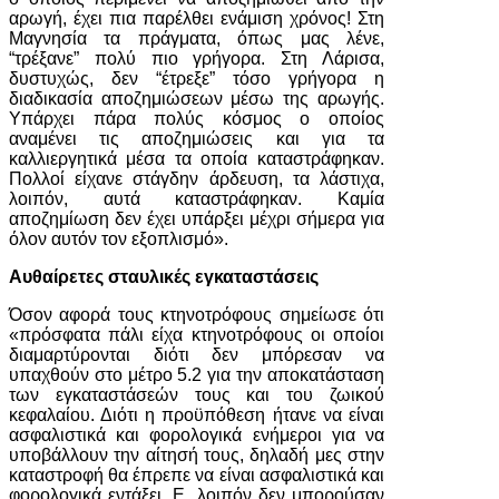
αρωγή, έχει πια παρέλθει ενάμιση χρόνος! Στη
Μαγνησία τα πράγματα, όπως μας λένε,
“τρέξανε” πολύ πιο γρήγορα. Στη Λάρισα,
δυστυχώς, δεν “έτρεξε” τόσο γρήγορα η
διαδικασία αποζημιώσεων μέσω της αρωγής.
Υπάρχει πάρα πολύς κόσμος ο οποίος
αναμένει τις αποζημιώσεις και για τα
καλλιεργητικά μέσα τα οποία καταστράφηκαν.
Πολλοί είχανε στάγδην άρδευση, τα λάστιχα,
λοιπόν, αυτά καταστράφηκαν. Καμία
αποζημίωση δεν έχει υπάρξει μέχρι σήμερα για
όλον αυτόν τον εξοπλισμό».
Αυθαίρετες σταυλικές εγκαταστάσεις
Όσον αφορά τους κτηνοτρόφους σημείωσε ότι
«πρόσφατα πάλι είχα κτηνοτρόφους οι οποίοι
διαμαρτύρονται διότι δεν μπόρεσαν να
υπαχθούν στο μέτρο 5.2 για την αποκατάσταση
των εγκαταστάσεών τους και του ζωικού
κεφαλαίου. Διότι η προϋπόθεση ήτανε να είναι
ασφαλιστικά και φορολογικά ενήμεροι για να
υποβάλλουν την αίτησή τους, δηλαδή μες στην
καταστροφή θα έπρεπε να είναι ασφαλιστικά και
φορολογικά εντάξει. Ε, λοιπόν δεν μπορούσαν