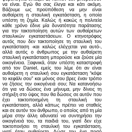
να είναι. Εγώ θα σας έλεγα και κάτι ακόμη.
Βάζουμε ως προϋπόθεση να μην είναι
αυθαίρετη η σταυλική εγκατάσταση, η οποία
υπέστη τη ζημία. Καλώς ή κακώς η πολιτεία
κάθε χρόνο έδινε μία δυνατότητα παράτασης
για την τακτοποίηση αυτών των αυθαίρετων
σταυλικών εγκαταστάσεων. Ο κτηνοτρόφος
αυτός που δεν τακτοποίησε τη σταυλική του
εγκατάσταση -και καλώς ελέγχεται για αυτό-,
αλλά αυτός ο άνθρωπος με την αυθαίρετη
σταυλική εγκατάσταση μπορούσε και ζούσε μία
οικογένεια. Ξαφνικά, όταν υπέστη καταστροφή
από τον Daniel, εμείς του λέμε ότι αν είναι
αυθαίρετη η σταυλική σου εγκατάσταση “κόψε
το κεφάλι σου” και μόνος σου βρες έναν τρόπο
να ζήσεις την οικογένειά σου; Να κατανοήσω
ότι για να δώσεις ένα μήνυμα, μην δίνεις τη
στήριξη στο ύψος που θα δώσεις σε αυτόν που
έχει τακτοποιημένη τη σταυλική του
εγκατάσταση, αλλά κάπως πρέπει να σταθείς
και σε αυτόν τον άνθρωπο, ο οποίος από τη μία
μέρα στην άλλη αδυνατεί να συντηρήσει την
οικογένειά του, τα παιδιά του, γιατί δεν είχε
τακτοποιήσει τη σταυλική του εγκατάσταση,
γιατί ήταν αυθαίρετη. Δώσε του ένα ποσό