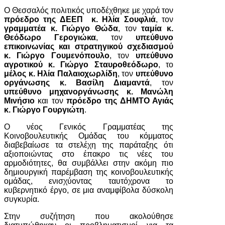
Ο Θεσσαλός πολιτικός υποδέχθηκε με χαρά τον
πρόεδρο της ΔΕΕΠ κ. Ηλία Σουφλιά
, τον
γραμματέα κ. Γιώργο Θώδα
, τον
ταμία κ.
Θεόδωρο Γερογιώκα
, τον
υπεύθυνο
επικοινωνίας και στρατηγικού σχεδιασμού
κ. Γιώργο Γουμενόπουλο
, τον
υπεύθυνο
αγροτικού κ. Γιώργο Σταυροθεόδωρο
, το
μέλος κ. Ηλία Παλαιοχωρλίδη
, τον
υπεύθυνο
οργάνωσης κ. Βασίλη Διαμαντά
, τον
υπεύθυνο μηχανοργάνωσης κ. Μανώλη
Μινήσιο
και τον
πρόεδρο της ΔΗΜΤΟ Αγιάς
κ. Γιώργο Γουργιώτη
.
Ο νέος Γενικός Γραμματέας της
Κοινοβουλευτικής Ομάδας του κόμματος
διαβεβαίωσε τα στελέχη της παράταξης ότι
αξιοποιώντας στο έπακρο τις νέες του
αρμοδιότητες, θα συμβάλλει στην ακόμη πιο
δημιουργική παρέμβαση της κοινοβουλευτικής
ομάδας, ενισχύοντας ταυτόχρονα το
κυβερνητικό έργο, σε μια αναμφίβολα δύσκολη
συγκυρία.
Στην συζήτηση που ακολούθησε