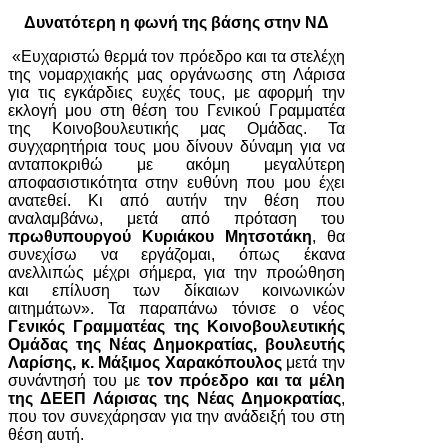
Δυνατότερη η φωνή της βάσης στην ΝΔ
«Ευχαριστώ θερμά τον πρόεδρο και τα στελέχη
της νομαρχιακής μας οργάνωσης στη Λάρισα
για τις εγκάρδιες ευχές τους, με αφορμή την
εκλογή μου στη θέση του Γενικού Γραμματέα
της Κοινοβουλευτικής μας Ομάδας. Τα
συγχαρητήρια τους μου δίνουν δύναμη για να
ανταποκριθώ με ακόμη μεγαλύτερη
αποφασιστικότητα στην ευθύνη που μου έχει
ανατεθεί. Κι από αυτήν την θέση που
αναλαμβάνω, μετά από πρόταση του
πρωθυπουργού Κυριάκου Μητσοτάκη
, θα
συνεχίσω να εργάζομαι, όπως έκανα
ανελλιπώς μέχρι σήμερα, για την προώθηση
και επίλυση των δίκαιων κοινωνικών
αιτημάτων». Τα παραπάνω τόνισε ο νέος
Γενικός Γραμματέας της Κοινοβουλευτικής
Ομάδας της Νέας Δημοκρατίας, βουλευτής
Λαρίσης, κ. Μάξιμος Χαρακόπουλος
μετά την
συνάντησή του με
τον πρόεδρο και τα μέλη
της ΔΕΕΠ Λάρισας της Νέας Δημοκρατίας
,
που τον συνεχάρησαν για την ανάδειξή του στη
θέση αυτή.