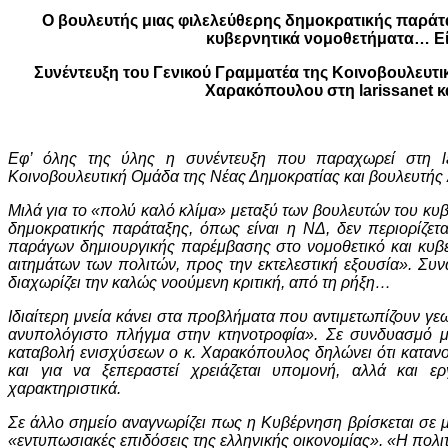
Ο βουλευτής μιας φιλελεύθερης δημοκρατικής παράταξ
κυβερνητικά νομοθετήματα… Εί
Συνέντευξη του Γενικού Γραμματέα της Κοινοβουλευτι
Χαρακόπουλου
στη larissanet
κ
Εφ’ όλης της ύλης η συνέντευξη που παραχωρεί στη la
Κοινοβουλευτική Ομάδα της Νέας Δημοκρατίας και βουλευτής 
Μιλά για το «πολύ καλό κλίμα» μεταξύ των βουλευτών του κ
δημοκρατικής παράταξης, όπως είναι η ΝΔ, δεν περιορίζετα
παράγων δημιουργικής παρέμβασης στο νομοθετικό και κυβερ
αιτημάτων των πολιτών, προς την εκτελεστική εξουσία». Συ
διαχωρίζει την καλώς νοούμενη κριτική, από τη ρήξη…
Ιδιαίτερη μνεία κάνει στα προβλήματα που αντιμετωπίζουν γε
ανυπολόγιστο πλήγμα στην κτηνοτροφία». Σε συνδυασμό μ
καταβολή ενισχύσεων ο κ. Χαρακόπουλος δηλώνει ότι κατανο
και για να ξεπεραστεί χρειάζεται υπομονή, αλλά και 
χαρακτηριστικά.
Σε άλλο σημείο αναγνωρίζει πως η Κυβέρνηση βρίσκεται σε μ
«εντυπωσιακές επιδόσεις της ελληνικής οικονομίας». «Η πολιτ