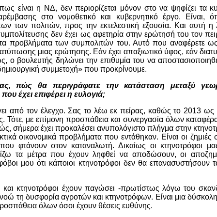
ως είναι η ΝΔ, δεν περιορίζεται μόνον στο να ψηφίζει τα κ
ρέμβασης στο νομοθετικό και κυβερνητικό έργο. Είναι, ό
ων των πολιτών, προς την εκτελεστική εξουσία. Και αυτή η 
ς συμπολίτευσης δεν έχει ως αφετηρία στην ερώτησή του τον πε
 τα προβλήματα των συμπολιτών του. Αυτό που αναφέρετε ως
ιατύπωσης μιας ερώτησης. Εάν έχει απαξιωτικό ύφος, εάν διατ
, ο βουλευτής δηλώνει την επιθυμία του να αποστασιοποιηθ
«δημιουργική συμμετοχή» που προκρίνουμε.
σας, πώς θα περιγράφατε την κατάσταση μεταξύ γεω
που έχει επιφέρει η ευλογιά;
ύγει από τον έλεγχο. Σας το λέω εκ πείρας, καθώς το 2013 ω
της. Τότε, με επίμονη προσπάθεια και συνεργασία όλων καταφέρ
χώς, σήμερα έχει προκαλέσει ανυπολόγιστο πλήγμα στην κτηνοτ
κτικά οικονομικά προβλήματα που εντάθηκαν. Είναι οι ζημιές 
που φτάνουν στον καταναλωτή. Δικαίως οι κτηνοτρόφοι μας
πίζω τα μέτρα που έχουν ληφθεί να αποδώσουν, οι αποζημ
 φόβοι μου ότι κάποιοι κτηνοτρόφοι δεν θα επανασυστήσουν 
ες και κτηνοτρόφοι έχουν παγώσει -πρωτίστως λόγω του σκα
τανοώ τη δυσφορία αγροτών και κτηνοτρόφων. Είναι μια δύσκολ
 προσπάθεια όλων όσοι έχουν θέσεις ευθύνης.