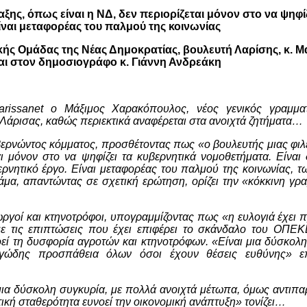
ης, όπως είναι η ΝΔ, δεν περιορίζεται μόνον στο να ψηφίζ
ναι μεταφορέας του παλμού της κοινωνίας
κής Ομάδας της Νέας Δημοκρατίας, βουλευτή Λαρίσης, κ. Μ
αι στον δημοσιογράφο κ. Γιάννη Ανδρεάκη
rissanet ο Μάξιμος Χαρακόπουλος, νέος γενικός γραμμα
Λάρισας, καθώς περιεκτικά αναφέρεται στα ανοιχτά ζητήματα…
υβερνώντος κόμματος, προσθέτοντας πως «ο βουλευτής μιας φι
ι μόνον στο να ψηφίζει τα κυβερνητικά νομοθετήματα. Είναι
νητικό έργο. Είναι μεταφορέας του παλμού της κοινωνίας, τ
νάμα, απαντώντας σε σχετική ερώτηση, ορίζει την «κόκκινη γ
ωργοί και κτηνοτρόφοι, υπογραμμίζοντας πως «η ευλογιά έχει 
ε τις επιπτώσεις που έχει επιφέρει το σκάνδαλο του ΟΠΕ
εί τη δυσφορία αγροτών και κτηνοτρόφων. «Είναι μια δύσκολ
εργώδης προσπάθεια όλων όσοι έχουν θέσεις ευθύνης» επ
ια δύσκολη συγκυρία, με πολλά ανοιχτά μέτωπα, όμως αντιπαρ
ική σταθερότητα ευνοεί την οικονομική ανάπτυξη» τονίζει…