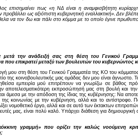
ος επισημαίνει πως «η ΝΔ είναι η αναμφισβήτητη κυρίαρχη
ν προβάλλει ως αξιόπιστη κυβερνητική εναλλακτική». Δεν βλέπε
θελα να τον δω και πάλι στο κόμμα με το οποίο έγινε πρωθυπ
α μετά την ανάδειξή σας στη θέση του Γενικού Γραμμ
μα που επικρατεί μεταξύ των βουλευτών του κυβερνώντος 
ογή μου στη θέση του Γενικού Γραμματέα της ΚΟ του κόμματος
ίο της κοινοβουλευτικής μας ομάδας δεν μου είναι άγνωστο. Το
τηθείσα εμπειρία μού επιτρέπουν να γνωρίζω σε βάθος πρ
την αποτελεσματικότερη εκπροσώπησή μας στη βουλή και την
ται άμεσα με την απόδοση της ίδιας της κυβέρνησης: Να αποτε
 της κοινωνίας με την κυβέρνηση, αλλά και το αντίστροφο. 
ξει νομοθετικό έργο, αλλά και σε αυτό των έκτακτων επιτροπών
ευτές μας, είναι πολύ καλό. Υπάρχει διάθεση για δημιουργική
«κόκκινη γραμμή» που ορίζει την καλώς νοούμενη κρι
;