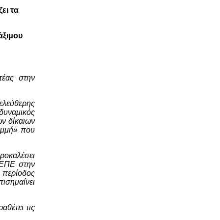
ει τα
άξιμου
τέας στην
λελεύθερης
 δυναμικός
ων δίκαιων
ραμμή» που
προκαλέσει
ΚΕΠΕ στην
η περίοδος
ισημαίνει
αθέτει τις