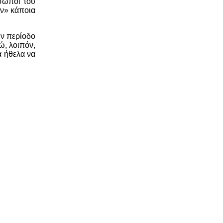
όσωποι του
υν» κάποια
ην περίοδο
ώ, λοιπόν,
α ήθελα να