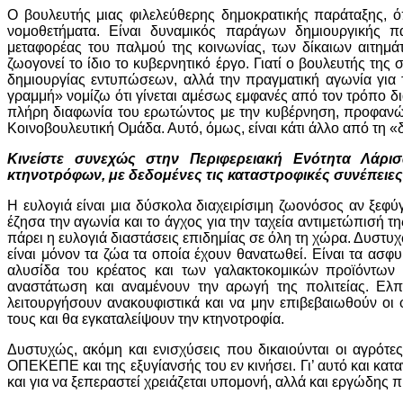
Ο βουλευτής μιας φιλελεύθερης δημοκρατικής παράταξης, όπ
νομοθετήματα. Είναι δυναμικός παράγων δημιουργικής πα
μεταφορέας του παλμού της κοινωνίας, των δίκαιων αιτημάτ
ζωογονεί το ίδιο το κυβερνητικό έργο. Γιατί ο βουλευτής τη
δημιουργίας εντυπώσεων, αλλά την πραγματική αγωνία για
γραμμή» νομίζω ότι γίνεται αμέσως εμφανές από τον τρόπο δ
πλήρη διαφωνία του ερωτώντος με την κυβέρνηση, προφανώς
Κοινοβουλευτική Ομάδα. Αυτό, όμως, είναι κάτι άλλο από τη 
Κινείστε συνεχώς στην Περιφερειακή Ενότητα Λάρι
κτηνοτρόφων, με δεδομένες τις καταστροφικές συνέπειες 
Η ευλογιά είναι μια δύσκολα διαχειρίσιμη ζωονόσος αν ξεφ
έζησα την αγωνία και το άγχος για την ταχεία αντιμετώπισή 
πάρει η ευλογιά διαστάσεις επιδημίας σε όλη τη χώρα. Δυστυ
είναι μόνον τα ζώα τα οποία έχουν θανατωθεί. Είναι τα ασφυ
αλυσίδα του κρέατος και των γαλακτοκομικών προϊόντων 
αναστάτωση και αναμένουν την αρωγή της πολιτείας. Ελ
λειτουργήσουν ανακουφιστικά και να μην επιβεβαιωθούν οι
τους και θα εγκαταλείψουν την κτηνοτροφία.
Δυστυχώς, ακόμη και ενισχύσεις που δικαιούνται οι αγρότ
ΟΠΕΚΕΠΕ και της εξυγίανσής του εν κινήσει. Γι’ αυτό και κα
και για να ξεπεραστεί χρειάζεται υπομονή, αλλά και εργώδης