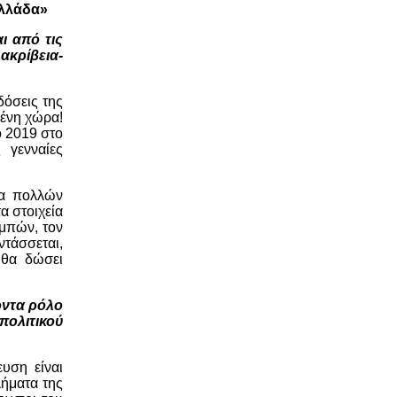
Ελλάδα»
ι από τις
ακρίβεια-
δόσεις της
μένη χώρα!
ο 2019 στο
 γενναίες
μα πολλών
α στοιχεία
εμπών, τον
ντάσσεται,
 θα δώσει
νοντα ρόλο
ολιτικού
υση είναι
λήματα της