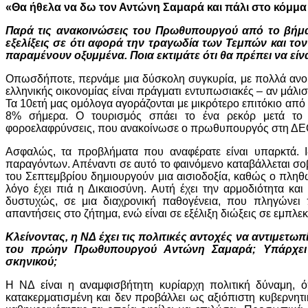
«Θα ήθελα να δω τον Αντώνη Σαμαρά και πάλι στο κόμμα
Παρά τις ανακοινώσεις του Πρωθυπουργού από το βήμα
εξελίξεις σε ότι αφορά την τραγωδία των Τεμπών και τ
παραμένουν οξυμμένα. Ποια εκτιμάτε ότι θα πρέπει να εί
Οπωσδήποτε, περνάμε μια δύσκολη συγκυρία, με πολλά ανοι
ελληνικής οικονομίας είναι πράγματι εντυπωσιακές – αν μάλι
Τα 10ετή μας ομόλογα αγοράζονται με μικρότερο επιτόκιο από
8% σήμερα. Ο τουρισμός σπάει το ένα ρεκόρ μετά το ά
φοροελαφρύνσεις, που ανακοίνωσε ο πρωθυπουργός στη ΔΕΘ. 
Ασφαλώς, τα προβλήματα που αναφέρατε είναι υπαρκτά. Ιδ
παραγόντων. Απέναντι σε αυτό το φαινόμενο καταβάλλεται σο
του Σεπτεμβρίου δημιουργούν μια αισιοδοξία, καθώς ο πλη
λόγο έχει πιά η Δικαιοσύνη. Αυτή έχει την αρμοδιότητα κ
δυστυχώς, σε μια διαχρονική παθογένεια, που πληγώνει 
απαντήσεις στο ζήτημα, ενώ είναι σε εξέλιξη διώξεις σε εμπλ
Κλείνοντας, η ΝΔ έχει τις πολιτικές αντοχές να αντιμετω
του πρώην Πρωθυπουργού Αντώνη Σαμαρά; Υπάρχει 
σκηνικού;
Η ΝΔ είναι η αναμφισβήτητη κυρίαρχη πολιτική δύναμη, ό
κατακερματισμένη και δεν προβάλλει ως αξιόπιστη κυβερνητι