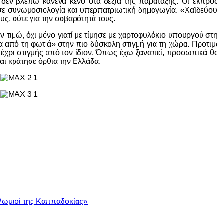
, δεν βλέπω κανένα κενό στα δεξιά της παράταξης. Οι εκπρ
 σε συνωμοσιολογία και υπερπατριωτική δημαγωγία. «Χαϊδεύο
υς, ούτε για την σοβαρότητά τους.
τιμώ, όχι μόνο γιατί με τίμησε με χαρτοφυλάκιο υπουργού στ
να από τη φωτιά» στην πιο δύσκολη στιγμή για τη χώρα. Προτιμ
μέχρι στιγμής από τον ίδιον. Όπως έχω ξαναπεί, προσωπικά θ
αι κράτησε όρθια την Ελλάδα.
Ρωμιοί της Καππαδοκίας»