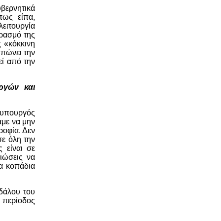
υβερνητικά
πως είπα,
λειτουργία
ιρασμό της
 «κόκκινη
υπώνει την
εί από την
ργών και
ς υπουργός
αμε να μην
ροφία. Δεν
σε όλη την
 είναι σε
ιώσεις να
τα κοπάδια
νδάλου του
η περίοδος