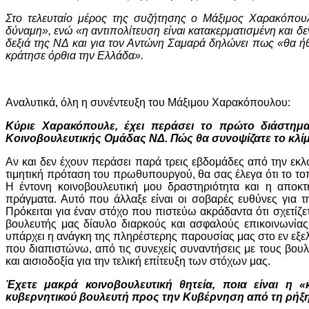
Στο τελευταίο μέρος της συζήτησης ο Μάξιμος Χαρακόπουλ
δύναμη», ενώ «η αντιπολίτευση είναι κατακερματισμένη και δε
δεξιά της ΝΔ και για τον Αντώνη Σαμαρά δηλώνει πως «θα ή
κράτησε όρθια την Ελλάδα».
Αναλυτικά, όλη η συνέντευξη του Μάξιμου Χαρακόπουλου:
Κύριε Χαρακόπουλε, έχει περάσει το πρώτο διάστημ
Κοινοβουλευτικής Ομάδας ΝΔ. Πώς θα συνοψίζατε το κλί
Αν και δεν έχουν περάσει παρά τρεις εβδομάδες από την εκλ
τιμητική πρόταση του πρωθυπουργού, θα σας έλεγα ότι το τοπ
Η έντονη κοινοβουλευτική μου δραστηριότητα και η αποκ
πράγματα. Αυτό που άλλαξε είναι οι σοβαρές ευθύνες για 
Πρόκειται για έναν στόχο που πιστεύω ακράδαντα ότι σχετίζε
βουλευτής μας δίαυλο διαρκούς και ασφαλούς επικοινωνίας
υπάρχει η ανάγκη της πληρέστερης παρουσίας μας στο εν εξελί
που διαπιστώνω, από τις συνεχείς συναντήσεις με τους βουλ
και αισιοδοξία για την τελική επίτευξη των στόχων μας.
Έχετε μακρά κοινοβουλευτική θητεία, ποια είναι η 
κυβερνητικού βουλευτή προς την Κυβέρνηση από τη ρήξη