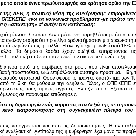
 με το οποίο έγινε πρωθυπουργός και κράτησε όρθια την 
 της ΔΕΘ, η πολιτική θέση της Κυβέρνησης επιβαρύνετα
ον ΟΠΕΚΕΠΕ, ενώ τα κοινωνικά προβλήματα -με πρώτο την 
ναι η «απάντηση» σ’ αυτήν την κατάσταση;
χτά μέτωπα. Ωστόσο, δεν πρέπει να παραβλέπουμε ότι οι επι
στα αναλογιστούμε ότι πριν λίγα χρόνια ήμασταν μια χρεωκοπη
 αυτά χωρών όπως η Γαλλία. Η ανεργία έχει μειωθεί από 18% τ
λλο. Τα δημόσια έσοδα έχουν αυξηθεί, επιτρέποντας τις
Η πολιτική σταθερότητα ευνοεί την οικονομική ανάπτυξη.
ιαίτερα αυτό της ακρίβειας στο ράφι, που είναι αποτέλεσ
βαρή προσπάθεια, ενώ επιβάλλονται αυστηρά πρόστιμα. Ήδη, τ
θωρισμός υποχωρεί. Όσον αφορά το τραγικό δυστύχημα των Τ
αι από τη δίκη θα μάθουμε την αλήθεια. Τέλος, ο ΟΠΕΚΕΠΕ ε
πρωτίστως τους τίμιους αγρότες. Ελπίζω ότι η Εξεταστική
εκόμενους σε παράνομες επιδοτήσεις.
πίσει τη δημιουργία ενός κόμματος στα Δεξιά της με σημαί
κενό εκπροσώπησης στη συγκεκριμένη πλευρά του π
πως καταγράφεται και από τις δημοσκοπήσεις. Η αντιπολίτε
κή εναλλακτική. Αντίπαλό της η κυβέρνηση έχει μόνο τα προβ