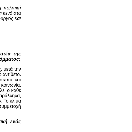
 πολιτική
ι κενό στα
ουργός και
ατέα της
κόμματος;
, μετά την
 αντίθετο.
όσωπα και
 κοινωνία.
λεί ο κάθε
Παράλληλα,
. Το κλίμα
 συμμετοχή
τική ενός