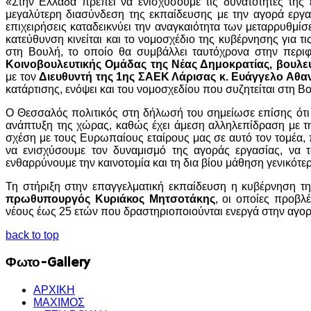
«Στην Ελλάδα πρέπει να ενισχύσουμε τις δυνατότητες της 
μεγαλύτερη διασύνδεση της εκπαίδευσης με την αγορά εργα
επιχειρήσεις καταδεικνύει την αναγκαιότητα των μεταρρυθμί
κατεύθυνση κινείται και το νομοσχέδιο της κυβέρνησης για τ
στη Βουλή, το οποίο θα συμβάλλει ταυτόχρονα στην περι
Κοινοβουλευτικής Ομάδας της Νέας Δημοκρατίας, βουλε
με τον
Διευθυντή της 1ης ΣΑΕΚ Λάρισας κ. Ευάγγελο Αθα
κατάρτισης, ενόψει και του νομοσχεδίου που συζητείται στη 
Ο Θεσσαλός πολιτικός στη δήλωσή του σημείωσε επίσης ότι «
ανάπτυξη της χώρας, καθώς έχει άμεση αλληλεπίδραση με τη
σχέση με τους Ευρωπαίους εταίρους μας σε αυτό τον τομέα, 
να ενισχύσουμε τον δυναμισμό της αγοράς εργασίας, να 
ενθαρρύνουμε την καινοτομία και τη δια βίου μάθηση γενικότε
Τη στήριξη στην επαγγελματική εκπαίδευση η κυβέρνηση τ
πρωθυπουργός Κυριάκος Μητσοτάκης
, οι οποίες προβλ
νέους έως 25 ετών που δραστηριοποιούνται ενεργά στην αγορ
back to top
Φωτο-Gallery
ΑΡΧΙΚΗ
ΜΑΧΙΜΟΣ