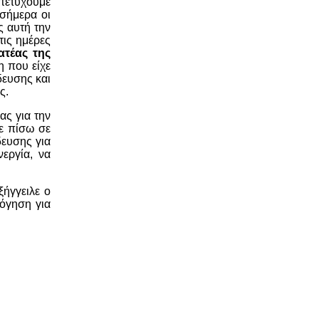
 πετύχουμε
σήμερα οι
ς αυτή την
τις ημέρες
ατέας της
η που είχε
δευσης και
ς.
ας για την
νε πίσω σε
δευσης για
εργία, να
ήγγειλε ο
όγηση για