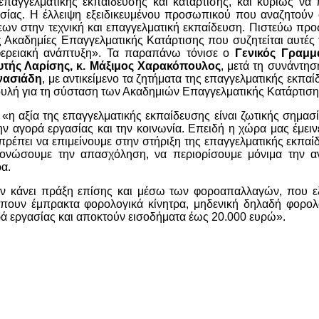
επαγγελματικής εκπαίδευσης και κατάρτισης, και κυρίως να
σίας. Η έλλειψη εξειδικευμένου προσωπικού που αναζητούν 
σεων στην τεχνική και επαγγελματική εκπαίδευση. Πιστεύω προ
ις Ακαδημίες Επαγγελματικής Κατάρτισης που συζητείται αυτές 
φερειακή ανάπτυξη». Τα παραπάνω τόνισε ο
Γενικός Γραμμ
υτής Λαρίσης, κ. Μάξιμος Χαρακόπουλος
, μετά τη συνάντησ
νασιάδη
, με αντικείμενο τα ζητήματα της επαγγελματικής εκπαί
Βουλή για τη σύσταση των Ακαδημιών Επαγγελματικής Κατάρτιση
η αξία της επαγγελματικής εκπαίδευσης είναι ζωτικής σημασί
ν αγορά εργασίας και την κοινωνία. Επειδή η χώρα μας έμει
πρέπει να επιμείνουμε στην στήριξη της επαγγελματικής εκπαί
τονώσουμε την απασχόληση, να περιορίσουμε μόνιμα την αν
ρα.
ην κάνει πράξη επίσης και μέσω των φοροαπαλλαγών, που εξ
έπουν έμπρακτα φορολογικά κίνητρα, μηδενική δηλαδή φορολ
ά εργασίας και αποκτούν εισοδήματα έως 20.000 ευρώ».