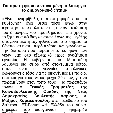
Για πρώτη φορά συντονισμένη πολιτική για
το δημογραφικό ζήτημα
«Είναι, αναμφίβολα, η πρώτη φορά που μια
κυβέρνηση έχει θέσει τόσο ψηλά στην
ιεράρχηση των πολιτικών της την αντιμετώπιση
του δημογραφικού προβλήματος. Επί χρόνια,
το ζήτημα αυτό διογκωνόταν, λόγω της μεγάλης
υπογεννητικότητας, φθάνοντας στο σημείο οι
θάνατοι να είναι υπερδιπλάσιοι των γεννήσεων,
την ίδια ώρα που παρατηρείται και φυγή των
νέων μας στο εξωτερικό προς αναζήτηση
εργασίας. Η κυβέρνηση του Μητσοτάκη
λαμβάνει μια σειρά από στοχευμένα μέτρα,
όπως είναι οι γενναίες φορολογικές
ελαφρύνσεις τόσο για τις οικογένειες με παιδιά,
όσο και για τους νέους μέχρι 29 ετών, για να
παραμείνουν στον τόπο τους». Τα παραπάνω
τόνισε ο
Γενικός Γραμματέας της
Κοινοβουλευτικής Ομάδας της Νέας
Δημοκρατίας, βουλευτής Λαρίσης, κ.
Μάξιμος Χαρακόπουλος
, στο περιθώριο του
δεύτερου ET-Forum «Η Ελλάδα του αύριο,
σήμερα» που διοργάνωσε η εφημερίδα