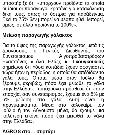
υποστήριξε ότι «υπάρχουν προϊόντα τα οποία
οι ίδιοι οι παραγωγοί κρατάνε για κατανάλωση
δική τους, όπως τα όσπρια για παράδειγμα.
Εκεί το 75% δεν μπορεί να υλοποιηθεί. Μπορεί,
όμως, σε άλλα προϊόντα το 100%».
Μείωση παραγωγής γάλακτος
Για το ύψος της παραγωγής γάλακτος μετά τις
ζωονόσους ο Γενικός Διευθυντής του
Συνεταιρισμού Αιγοπροβατοτρόφων
Ελασσόνας «Γάλα Ελάςς
κ. Γκουγκουλιάς
σημείωσε ότι «όσα κοπάδια έχουν σφαγιαστεί,
τώρα ήταν η περίοδος, η οποία θα απέδιδαν το
γάλα τους. Οπότε, μέσα στον Ιούλιο θα
ξέρουμε, ακριβώς, πόσο έχει μειωθεί το γάλα
στην Ελλάδα». Ταυτόχρονα πρόσθεσε ότι «σαν
επαρχία, σαν συνεταιρισμός, έχουμε ένα 5% με
6% μείωση στο γάλα. Αυτή είναι η
πραγματικότητα. Μέσα στο καλοκαίρι, τον
Ιούλιο ή τον Αύγουστο μήνα, θα έχουμε μια
καλύτερη εικόνα πόσο έχει μειωθεί το γάλα
στην Ελλάδα».
AGRO 8 στο… συρτάρι