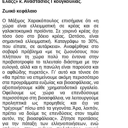
Ελάςς» κ. Αναστάσιος Γκουγκουλιάς
.
Ζωικό κεφάλαιο
Ο Μάξιμος Χαρακόπουλος επισήμανε ότι «η
χώρα είναι ελλειμματική σε κρέας και σε
γαλακτοκομικά προϊόντα. Σε χοιρινό κρέας όχι
τόσο όσο στο βόειο κρέας. Ωστόσο, είναι
σημαντικά ελλειμματική. Καταγράφω το 30%,
που είπατε, σε αυτάρκεια». Αναφέρθηκε στο
σοβαρό πρόβλημα «με τις ζωονόσους που
πλήττουν τη χώρα πολύ πιο έντονα στην
προβατοτροφία το τελευταίο διάστημα με την
ευλογιά, αλλά και η πανώλη είναι παρούσα και
ο αφθώδης πυρετός». Γι’ αυτό και τόνισε ότι
«θα πρέπει να επιμείνουμε ακόμη περισσότερο
στα προγράμματα ευζωίας και βιοασφάλειας, να
αξιοποιήσουμε κάθε χρηματοδοτικό εργαλείο.
Οφείλουμε ως χώρα να επενδύσουμε
περισσότερο στη βιοασφάλεια, να λειτουργούμε
προληπτικά ως προμηθείς και όχι να
“τρέχουμε” πίσω από τα γεγονότα. Άρα, λοιπόν,
πρέπει να δούμε τις επενδύσεις στον τομέα
αυτόν, της βιοασφάλειας». Ζήτησε προτάσεις
για την πάταξη των ελληνοποιήσεων, ενώ