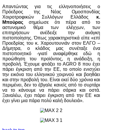
Απαντώντας για τις ελληνοποιήσεις ο
Πρόεδρος της Νέας Ομοσπονδίας
Χοιροτροφικών Συλλόγων Ελλάδος
κ.
Μπούρας
σημείωσε ότι πέρα από το
αστυνομικό θέμα των ελέγχων, των
επιτηρήσεων ανέδειξε την ανάγκη
πιστοποίησης. Όπως χαρακτηριστικά είπε «επί
Προεδρίας του κ. Χαρουτουνιάν στον ΕΛΓΟ –
Δήμητρα, ο κλάδος μας συνέταξε ένα
πιστοποιητικό -γιατί αναφέρθηκε εδώ η
προώθηση του προϊόντος, η ανάδειξη, η
προβολή. Έχουμε φτιάξει το AGRO 8 που έχει
πάρει έγκριση από την ΕΕ, το οποίο ενισχύει
την εικόνα του ελληνικού χοιρινού και βοηθάει
και στην προβολή του. Είναι εκεί δύο χρόνια και
περιμένει, δεν το έβγαλε κανείς από το συρτάρι
να το κάνουμε να πάρει σάρκα και οστά.
Ξαναλέω, έχει πάρει έγκριση από την ΕΕ και
έχει γίνει μια πάρα πολύ καλή δουλειά».