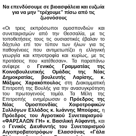
Να επενδύσουμε σε βιοασφάλεια και ευζωία
για να μην “τρέχουμε” πίσω από τις
ζωονόσους
«Οι τρεις εκπρόσωποι ομοσπονδιών και
συνεταιρισμών από την Θεσσαλία, με τις
τοποθετήσεις τους τις ουσιαστικές έβαλαν το
δάχτυλο επί τον τύπον των ήλων για τις
παθογένειες που αντιμετωπίζει η ελληνική
γεωργία και κτηνοτροφία και κυρίως, με τις
προτάσεις που κατέθεσαν». Τα παραπάνω
ανέφερε ο
Γενικός Γραμματέας της
Κοινοβουλευτικής Ομάδας της Νέας
Δημοκρατίας, βουλευτής Λαρίσης, κ.
Μάξιμος Χαρακόπουλος
στη Διακομματική
Επιτροπή της Βουλής για την ανασυγκρότηση
του πρωτογενούς τομέα. Τα Μέλη της
Επιτροπής ενημέρωσαν ο
Πρόεδρος της
Νέας Ομοσπονδίας Χοιροτροφικών
Συλλόγων Ελλάδος κ. Ιωάννης Μπούρας,
η
Πρόεδρος του Αγροτικού Συνεταιρισμού
«ΦΑΡΣΑΛΩΝ ΓΗ» κ. Βασιλική Αϋφαντή,
και
ο
Γενικός Διευθυντής του Συνεταιρισμού
Αιγοπροβατοτρόφων Ελασσόνας «Γάλα