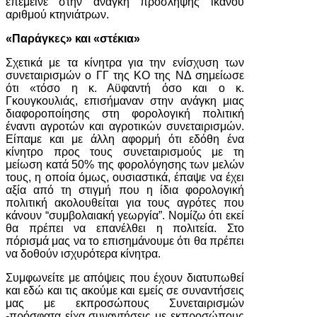
επέμεινε στην ανάγκη πρόσληψης ικανού
αριθμού κτηνιάτρων.
«Παράγκες» και «στέκια»
Σχετικά με τα κίνητρα για την ενίσχυση των
συνεταιρισμών ο ΓΓ της ΚΟ της ΝΔ σημείωσε
ότι «τόσο η κ. Αϋφαντή όσο και ο κ.
Γκουγκουλιάς, επισήμαναν στην ανάγκη μιας
διαφοροποίησης στη φορολογική πολιτική
έναντι αγροτών και αγροτικών συνεταιρισμών.
Είπαμε και με άλλη αφορμή ότι εδόθη ένα
κίνητρο προς τους συνεταιρισμούς με τη
μείωση κατά 50% της φορολόγησης των μελών
τους, η οποία όμως, ουσιαστικά, έπαψε να έχει
αξία από τη στιγμή που η ίδια φορολογική
πολιτική ακολουθείται για τους αγρότες που
κάνουν “συμβολαιακή γεωργία”. Νομίζω ότι εκεί
θα πρέπει να επανέλθει η πολιτεία. Στο
πόρισμά μας να το επισημάνουμε ότι θα πρέπει
να δοθούν ισχυρότερα κίνητρα.
Συμφωνείτε με απόψεις που έχουν διατυπωθεί
και εδώ και τις ακούμε και εμείς σε συναντήσεις
μας με εκπροσώπους Συνεταιρισμών
-πρόσφατα είχα συναντήσεις με εκπροσώπους