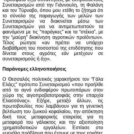
Συνεταιρισμών από την Γιάννουλη, τη Φαλάνη
και τον Τύρναβο, όπου μου ετέθη το ζήτημα ότι
το σύνολο της παραγωγής των μελών των
Συνεταιρισμών να διακινείται μέσω των
Συνεταιρισμών για να αντιμετωπιστούν τα
φαινόμενα με τις “παράγκες” και τα “στέκια”, με
την “μαύρη” διακίνηση αγροτικών προϊόντων».
Τέλος ρώτησε «αν πρέπει να υπάρχει
διαβάθμιση του ποσοστού της επιδότησης που
δίνεται στους αγρότες εάν μετέχουν σε
συνεταιρισμούς ή όχι».
Παράνομες ελληνοποιήσεις
Ο Θεσσαλός πολιτικός χαρακτήρισε τον “Γάλα
Ελάςς” πρότυπο Συνεταιρισμού «που προήλθε
από το αγνό ενδιαφέρον πρωτοπόρων στον
χώρο της αιγοπροβατοτροφιάς στην επαρχία
Ελασσόνας». Εξήρε, μεταξύ άλλων, τις
πρωτοβουλίες που λαμβάνουν για τη γενετική
βελτίωση του ζωικού κεφαλαίου, την απόκτηση
δική τους μεταφορικής εταιρείας για τη
μεταφορά του γάλακτος και την αξιοποίηση
χρηματοδοτικών εργαλείων. Εστίασε στο
«μεγάλο πρόβλημα που έχουμε με τους εργάτες