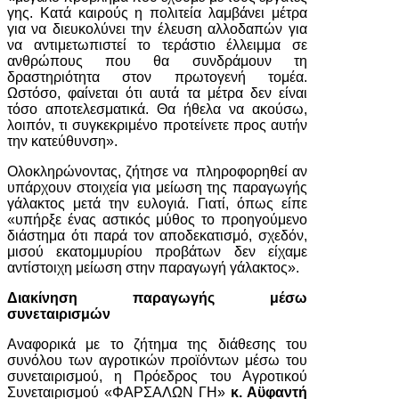
γης. Κατά καιρούς η πολιτεία λαμβάνει μέτρα
για να διευκολύνει την έλευση αλλοδαπών για
να αντιμετωπιστεί το τεράστιο έλλειμμα σε
ανθρώπους που θα συνδράμουν τη
δραστηριότητα στον πρωτογενή τομέα.
Ωστόσο, φαίνεται ότι αυτά τα μέτρα δεν είναι
τόσο αποτελεσματικά. Θα ήθελα να ακούσω,
λοιπόν, τι συγκεκριμένο προτείνετε προς αυτήν
την κατεύθυνση».
Ολοκληρώνοντας, ζήτησε να πληροφορηθεί αν
υπάρχουν στοιχεία για μείωση της παραγωγής
γάλακτος μετά την ευλογιά. Γιατί, όπως είπε
«υπήρξε ένας αστικός μύθος το προηγούμενο
διάστημα ότι παρά τον αποδεκατισμό, σχεδόν,
μισού εκατομμυρίου προβάτων δεν είχαμε
αντίστοιχη μείωση στην παραγωγή γάλακτος».
Διακίνηση παραγωγής μέσω
συνεταιρισμών
Αναφορικά με το ζήτημα της διάθεσης του
συνόλου των αγροτικών προϊόντων μέσω του
συνεταιρισμού, η Πρόεδρος του Αγροτικού
Συνεταιρισμού «ΦΑΡΣΑΛΩΝ ΓΗ»
κ. Αϋφαντή