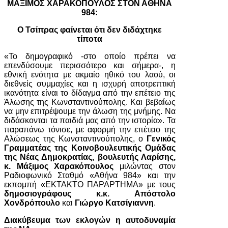
ΜΑΞΙΜΟΣ ΧΑΡΑΚΟΠΟΥΛΟΣ ΣΤΟΝ ΑΘΗΝΑ
984:
Ο Τσίπρας φαίνεται ότι δεν διδάχτηκε
τίποτα
«Το δημογραφικό -στο οποίο πρέπει να
επενδύσουμε περισσότερο και σήμερα-, η
εθνική ενότητα με ακμαίο ηθικό του λαού, οι
διεθνείς συμμαχίες και η ισχυρή αποτρεπτική
ικανότητα είναι το δίδαγμα από την επέτειο της
Άλωσης της Κωνσταντινούπολης. Και βεβαίως
να μην επιτρέψουμε την άλωση της μνήμης. Να
διδάσκονται τα παιδιά μας από την ιστορία». Τα
παραπάνω τόνισε, με αφορμή την επέτειο της
Αλώσεως της Κωνσταντινούπολης, ο
Γενικός
Γραμματέας της Κοινοβουλευτικής Ομάδας
της Νέας Δημοκρατίας, βουλευτής Λαρίσης,
κ. Μάξιμος Χαρακόπουλος
μιλώντας στον
Ραδιοφωνικό Σταθμό «Αθήνα 984» και την
εκπομπή «ΕΚΤΑΚΤΟ ΠΑΡΑΡΤΗΜΑ» με τους
δημοσιογράφους κ.κ. Απόστολο
Χονδρόπουλο
και
Γιώργο Κατσίγιαννη
.
Διακύβευμα των εκλογών η αυτοδυναμία