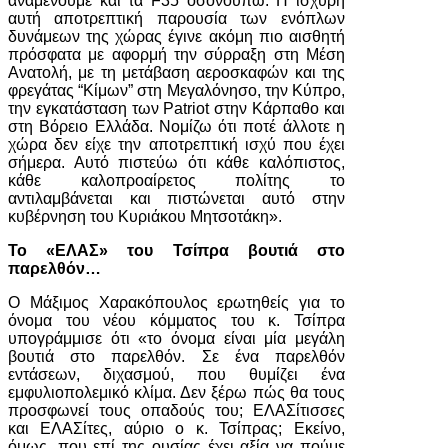
αναμένουμε και τα F35 οσονούπω. Η ισχυρή
αυτή αποτρεπτική παρουσία των ενόπλων
δυνάμεων της χώρας έγινε ακόμη πιο αισθητή
πρόσφατα με αφορμή την σύρραξη στη Μέση
Ανατολή, με τη μετάβαση αεροσκαφών και της
φρεγάτας “Κίμων” στη Μεγαλόνησο, την Κύπρο,
την εγκατάσταση των Patriot στην Κάρπαθο και
στη Βόρειο Ελλάδα. Νομίζω ότι ποτέ άλλοτε η
χώρα δεν είχε την αποτρεπτική ισχύ που έχει
σήμερα. Αυτό πιστεύω ότι κάθε καλόπιστος,
κάθε καλοπροαίρετος πολίτης το
αντιλαμβάνεται και πιστώνεται αυτό στην
κυβέρνηση του Κυριάκου Μητσοτάκη».
Το «ΕΛΑΣ» του Τσίπρα βουτιά στο
παρελθόν…
Ο Μάξιμος Χαρακόπουλος ερωτηθείς για το
όνομα του νέου κόμματος του κ. Τσίπρα
υπογράμμισε ότι «το όνομα είναι μία μεγάλη
βουτιά στο παρελθόν. Σε ένα παρελθόν
εντάσεων, διχασμού, που θυμίζει ένα
εμφυλιοπολεμικό κλίμα. Δεν ξέρω πώς θα τους
προσφωνεί τους οπαδούς του; ΕΛΑΣίτισσες
και ΕΛΑΣίτες, αύριο ο κ. Τσίπρας; Εκείνο,
όμως, που επί της ουσίας έχει αξία να πούμε