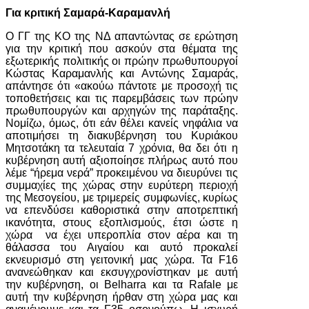
Για κριτική Σαμαρά-Καραμανλή
Ο ΓΓ της ΚΟ της ΝΔ απαντώντας σε ερώτηση
για την κριτική που ασκούν στα θέματα της
εξωτερικής πολιτικής οι πρώην πρωθυπουργοί
Κώστας Καραμανλής και Αντώνης Σαμαράς,
απάντησε ότι «ακούω πάντοτε με προσοχή τις
τοποθετήσεις και τις παρεμβάσεις των πρώην
πρωθυπουργών και αρχηγών της παράταξης.
Νομίζω, όμως, ότι εάν θέλει κανείς νηφάλια να
αποτιμήσει τη διακυβέρνηση του Κυριάκου
Μητσοτάκη τα τελευταία 7 χρόνια, θα δει ότι η
κυβέρνηση αυτή αξιοποίησε πλήρως αυτό που
λέμε “ήρεμα νερά” προκειμένου να διευρύνει τις
συμμαχίες της χώρας στην ευρύτερη περιοχή
της Μεσογείου, με τριμερείς συμφωνίες, κυρίως
να επενδύσει καθοριστικά στην αποτρεπτική
ικανότητα, στους εξοπλισμούς, έτσι ώστε η
χώρα να έχει υπεροπλία στον αέρα και τη
θάλασσα του Αιγαίου και αυτό προκαλεί
εκνευρισμό στη γειτονική μας χώρα. Τα F16
ανανεώθηκαν και εκσυγχρονίστηκαν με αυτή
την κυβέρνηση, οι Belharra και τα Rafale με
αυτή την κυβέρνηση ήρθαν στη χώρα μας και