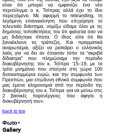
είναι ότι μπορεί να εμφανίζει ένα νέο
περιτύλιγμα ο κ. Τσίπρας αλλά έχει το ίδιο
περιεχόμενο. Με αφορμή το rebranding, τη
λεγόμενη επανεκκίνηση που επιχείρησε το
τελευταίο διάστημα, νομίζω είδαμε όλοι με τις
δημόσιες τοποθετήσεις του ότι φαίνεται σαν να
μη διδάχτηκε τίποτα. Ο ίδιος είπε ότι θα
ξαναέκλεινε τις τράπεζες. Και πραγματικά
αναρωτιέμαι, αξίζει να ρισκάρει ο ελληνικός
λαός για να δει αν έπιασαν τόπο τα “ακριβά
δίδακτρα” που πληρώσαμε την περίοδο
διακυβέρνησης του κ. Τσίπρα ‘15–19, με το
τρίτο μνημόνιο που στοίχισε στη χώρα 100
δισεκατομμύρια ευρώ, και την συμφωνία των
Πρεσπών, μια επώδυνη εθνικά συμφωνία που
μας έμεινε κληρονομιά από την περίοδο της
διακυβέρνησης του κ. Τσίπρα -για να μείνω στις
2 βασικές παρενέργειες που άφησε η
διακυβέρνησή του».
back to top
Φωτο-
Gallery