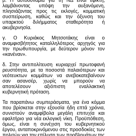
β. Η αυτοδυναμία για τη ΝΔ είναι εφικτή,
λαμβάνοντας υπόψη την αυξανόμενη,
πλησιάζοντας προς τις εκλογές, κομματική
συσπείρωση, καθώς και την όξυνση του
υπαρκτού διλήμματος σταθερότητα ή
ακυβερνησία.
γ. Ο Κυριάκος Μητσοτάκης είναι ο
αναμφισβήτητος καταλληλότερος αρχηγός για
την πρωθυπουργία, με δεύτερον μόνον τον
«κανέναν».
δ. Στην αντιπολίτευση κυριαρχεί πρωτοφανή
ρευστότητα, με τα ποσοστά παλαιότερων και
νεότευκτων κομμάτων να ανεβοκατεβαίνουν
σαν ασανσέρ, χωρίς να μπορούν να
αποτελέσουν αξιόπιστη εναλλακτική
κυβερνητική πρόταση.
Τα παραπάνω συμπεράσματα, για ένα κόμμα
που βρίσκεται στην εξουσία ήδη επτά χρόνια,
συνιστούν αναμφίβολα μεγάλη επιτυχία και
εφαλτήριο για νέα εκλογική νίκη. Προϋπόθεση,
όμως, είναι η συνέχιση του κυβερνητικού
έργου, ανταποκρινόμενου στις προσδοκίες των
πολιτών για την επίλυση των προβλημάτων της