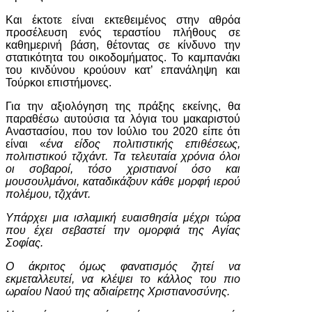
Και έκτοτε είναι εκτεθειμένος στην αθρόα
προσέλευση ενός τεραστίου πλήθους σε
καθημερινή βάση, θέτοντας σε κίνδυνο την
στατικότητα του οικοδομήματος. Το καμπανάκι
του κινδύνου κρούουν κατ’ επανάληψη και
Τούρκοι επιστήμονες.
Για την αξιολόγηση της πράξης εκείνης, θα
παραθέσω αυτούσια τα λόγια του μακαριστού
Αναστασίου, που τον Ιούλιο του 2020 είπε ότι
είναι «
ένα είδος πολιτιστικής επιθέσεως,
πολιτιστικού τζιχάντ. Τα τελευταία χρόνια όλοι
οι σοβαροί, τόσο χριστιανοί όσο και
μουσουλμάνοι, καταδικάζουν κάθε μορφή ιερού
πολέμου, τζιχάντ.
Υπάρχει μια ισλαμική ευαισθησία μέχρι τώρα
που έχει σεβαστεί την ομορφιά της Αγίας
Σοφίας.
Ο άκριτος όμως φανατισμός ζητεί να
εκμεταλλευτεί, να κλέψει το κάλλος του πιο
ωραίου Ναού της αδιαίρετης Χριστιανοσύνης.