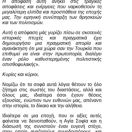
Η απόφαση αυτή ανήκει στις τραγικές
αποφάσεις και ενέργειες που ναρκοθετούν τη
μεγαλύτερη ελπίδα και προσπάθεια της εποχής
μας. Την ειρηνική συνύπαρξη των θρησκειών
και των πολιτισμών.
Αυτή η απόφαση μάς γυρίζει πίσω σε σκοτεινές
ιστορικές πτυχές και πραγματικά έχει
δημιουργήσει μια πραγματική απορία και
αγανάκτηση ότι μια χώρα σαν την Τουρκία που
επιθυμεί να είναι στην πρωτοπορία, διαλέγει
έναν ρόλο καθυστερημένης πολιτιστικής
οπισθοφυλακής
».
Κυρίες και κύριοι,
Νομίζω ότι τα σοφά αυτά λόγια θέτουν το όλο
ζήτημα στις σωστές του διαστάσεις, αλλά και
όλους μας, ιδιαίτερα όσοι έχουν θέσεις
εξουσίας, ενώπιον των ευθυνών μας, απέναντι
στην ιστορία, το δίκαιο και την αλήθεια.
Ιδιαίτερα σε μια εποχή, που οι αξίες αυτές
φαίνεται να δεινοπαθούν, η Αγία Σοφία και η
διάσωσή της συνιστούν έναν ευγενή στόχο,
στον οποίο αναζητούμε συνοδοιπόρους, και