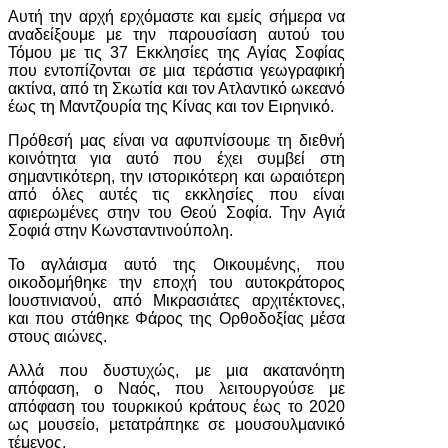
Αυτή την αρχή ερχόμαστε και εμείς σήμερα να
αναδείξουμε με την παρουσίαση αυτού του
Τόμου με τις 37 Εκκλησίες της Αγίας Σοφίας
που εντοπίζονται σε μια τεράστια γεωγραφική
ακτίνα, από τη Σκωτία και τον Ατλαντικό ωκεανό
έως τη Μαντζουρία της Κίνας και τον Ειρηνικό.
Πρόθεσή μας είναι να αφυπνίσουμε τη διεθνή
κοινότητα για αυτό που έχει συμβεί στη
σημαντικότερη, την ιστορικότερη και ωραιότερη
από όλες αυτές τις εκκλησίες που είναι
αφιερωμένες στην του Θεού Σοφία. Την Αγιά
Σοφιά στην Κωνσταντινούπολη.
Το αγλάισμα αυτό της Οικουμένης, που
οικοδομήθηκε την εποχή του αυτοκράτορος
Ιουστινιανού, από Μικρασιάτες αρχιτέκτονες,
και που στάθηκε Φάρος της Ορθοδοξίας μέσα
στους αιώνες.
Αλλά που δυστυχώς, με μια ακατανόητη
απόφαση, ο Ναός, που λειτουργούσε με
απόφαση του τουρκικού κράτους έως το 2020
ως μουσείο, μετατράπηκε σε μουσουλμανικό
τέμενος.