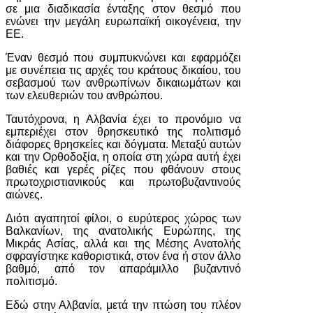
σε μια διαδικασία ένταξης στον θεσμό που
ενώνει την μεγάλη ευρωπαϊκή οικογένεια, την
ΕΕ.
Έναν θεσμό που συμπυκνώνει και εφαρμόζει
με συνέπεια τις αρχές του κράτους δικαίου, του
σεβασμού των ανθρωπίνων δικαιωμάτων και
των ελευθεριών του ανθρώπου.
Ταυτόχρονα, η Αλβανία έχει το προνόμιο να
εμπεριέχει στον θρησκευτικό της πολιτισμό
διάφορες θρησκείες και δόγματα. Μεταξύ αυτών
και την Ορθοδοξία, η οποία στη χώρα αυτή έχει
βαθιές και γερές ρίζες που φθάνουν στους
πρωτοχριστιανικούς και πρωτοβυζαντινούς
αιώνες.
Διότι αγαπητοί φίλοι, ο ευρύτερος χώρος των
Βαλκανίων, της ανατολικής Ευρώπης, της
Μικράς Ασίας, αλλά και της Μέσης Ανατολής
σφραγίστηκε καθοριστικά, στον ένα ή στον άλλο
βαθμό, από τον απαράμιλλο βυζαντινό
πολιτισμό.
Εδώ στην Αλβανία, μετά την πτώση του πλέον