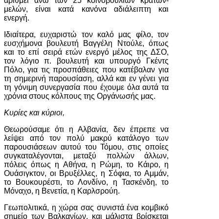
αριθμεί άνω των 25 κοινοβουλίων κρατών-
μελών, είναι κατά κανόνα αδιάλειπτη και
ενεργή.
Ιδιαίτερα, ευχαριστώ τον καλό μας φίλο, τον
ευσχήμονα βουλευτή Βαγγέλη Ντούλε, όπως
και το επί σειρά ετών ενεργό μέλος της ΔΣΟ,
τον λόγιο π. βουλευτή και υπουργό Γκέντς
Πόλο, για τις προσπάθειες που κατέβαλαν για
τη σημερινή παρουσίαση, αλλά και εν γένει για
τη γόνιμη συνεργασία που έχουμε όλα αυτά τα
χρόνια στους κόλπους της Οργάνωσής μας.
Κυρίες και κύριοι,
Θεωρούσαμε ότι η Αλβανία, δεν έπρεπε να
λείψει από τον πολύ μακρύ κατάλογο των
παρουσιάσεων αυτού του Τόμου, στις οποίες
συγκαταλέγονται, μεταξύ πολλών άλλων,
πόλεις όπως η Αθήνα, η Ρώμη, το Κάιρο, η
Ουάσιγκτον, οι Βρυξέλλες, η Σόφια, το Αμμάν,
το Βουκουρέστι, το Λονδίνο, η Τασκένδη, το
Μόναχο, η Βενετία, η Καρλσρούη.
Γεωπολιτικά, η χώρα σας συνιστά ένα κομβικό
σημείο των Βαλκανίων, και μάλιστα βρίσκεται