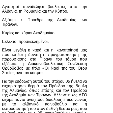
Αγαπητοί συνάδελφοι βουλευτές από την
Αλβανία, τη Ρουμανία και την Κύπρο,
Αξιότιμε κ. Πρόεδρε της Ακαδημίας των
Τιράνων,
Κυρίες και κύριοι Ακαδημαϊκοί,
Εκλεκτοί προσκεκλημένοι,
Είναι μεγάλη η χαρά και η ικανοποίησή μας
που κατέστη δυνατή η πραγματοποίηση της
παρουσίασης στα Τίρανα του τόμου που
εξέδωσε η Διακοινοβουλευτική Συνέλευση
Ορθοδοξίας με τίτλο «Οι Ναοί της του Θεού
Σοφίας ανά τον κόσμο».
Για την ευόδωση αυτού του στόχου θα ήθελα να
ευχαριστήσω θερμά τον Πρόεδρο της Βουλή
της Αλβανίας, όπως επίσης και τον Προέδρο
της Ακαδημία των Τιράνων. Άλλωστε, ως ΔΣΟ
είχαμε πάντα ανοιχτούς διαύλους επικοινωνίας
με το αλβανικό κοινοβούλιο και η
εκπροσώπησή του στον διεθνή θεσμό μας, που