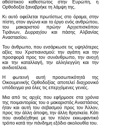
αθεϊστικού καθεστώτος στην Ευρώπη, η
Ορθοδοξία ξαναβρήκε τη λάμψη της.
Κι αυτό οφείλεται πρωτίστως στο όραμα, στην
πίστη, στον αγώνα και το έργο ενός ανθρώπου,
του μακαριστού πρώην Αρχιεπισκόπου
Τιράνων, Δυρραχίου και πάσης Αλβανίας
Αναστασίου.
Του άνθρωπο, που ενσάρκωσε τις υψηλότερες
αξίες του Χριστιανισμού: την αγάπη και την
προσφορά προς τον συνάνθρωπο, την ανοχή
και την καταλλαγή, την αλληλεγγύη και την
ανιδιοτέλεια.
Η φωτεινή αυτή προσωπικότητά της
Οικουμενικής Ορθοδοξίας αποτελεί διαχρονικό
υπόδειγμα για όλες τις επερχόμενες γενιές.
Μια από τις αρχές που εφήρμοσε στα χρόνια
της ποιμαντορίας του ο μακαριστός Αναστάσιος
ήταν και αυτή του σεβασμού προς τον Άλλον,
προς την άλλη άποψη, την άλλη θρησκεία. Κάτι
που αναδείχθηκε με τον πλέον εκκωφαντικό
τρόπο κατά την πάνδημη εξόδιο ακολουθία του.