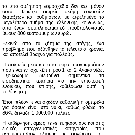
το υπό συζήτηση νομοσχέδιο δεν έχει μόνον
αυτό. Περιέχει σωρεία ακόμη ευνοϊκών
διατάξεων και ρυθμίσεων, με ωφελημένο το
μεγαλύτερο τμήμα της ελληνικής κοινωνίας,
από έναν συμπληρωματικό προϋπολογισμό,
ύψους 800 εκατομμυρίων ευρώ.
Ξεκινώ από το ζήτημα της στέγης, ένα
πρόβλημα που οξύνθηκε τα τελευταία χρόνια,
και αποτελεί βραχνά για πολλούς.
Η πολιτεία, μετά και από σειρά προγραμμάτων
που είναι εν ισχύ -Σπίτι μου 1 και 2, Ανακαινίζω,
Εξοικονομώ- διευρύνει σημαντικά τα
εισοδηματικά κριτήρια για την επιστροφή
ενοικίου, που επίσης, καθιέρωσε αυτή η
κυβέρνηση.
Έτσι, πλέον, είναι σχεδόν καθολική η ομπρέλα
για όσους είναι στο νοίκι, καθώς φθάνει το
86%, δηλαδή 1.000.000 πολίτες.
Η κυβέρνηση, όμως, τείνει ευήκοον ους και στις
ειδικές επαγγελματικές κατηγορίες που
αντιμετωπίζουν οξύτερα τις συνέπειες της