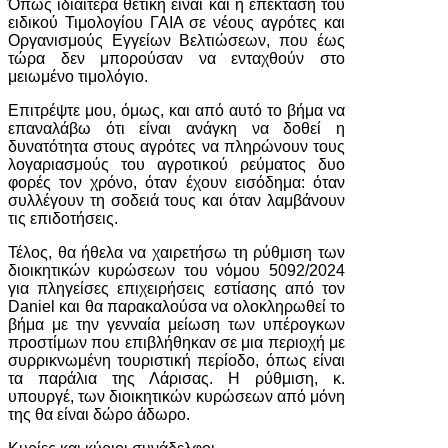
Όπως ιδιαίτερα θετική είναι και η επέκταση του
ειδικού Τιμολογίου ΓΑΙΑ σε νέους αγρότες και
Οργανισμούς Εγγείων Βελτιώσεων, που έως
τώρα δεν μπορούσαν να ενταχθούν στο
μειωμένο τιμολόγιο.
Επιτρέψτε μου, όμως, και από αυτό το βήμα να
επαναλάβω ότι είναι ανάγκη να δοθεί η
δυνατότητα στους αγρότες να πληρώνουν τους
λογαριασμούς του αγροτικού ρεύματος δυο
φορές τον χρόνο, όταν έχουν εισόδημα: όταν
συλλέγουν τη σοδειά τους και όταν λαμβάνουν
τις επιδοτήσεις.
Τέλος, θα ήθελα να χαιρετήσω τη ρύθμιση των
διοικητικών κυρώσεων του νόμου 5092/2024
για πληγείσες επιχειρήσεις εστίασης από τον
Daniel και θα παρακαλούσα να ολοκληρωθεί το
βήμα με την γενναία μείωση των υπέρογκων
προστίμων που επιβλήθηκαν σε μια περιοχή με
συρρικνωμένη τουριστική περίοδο, όπως είναι
τα παράλια της Λάρισας. Η ρύθμιση, κ.
υπουργέ, των διοικητικών κυρώσεων από μόνη
της θα είναι δώρο άδωρο.