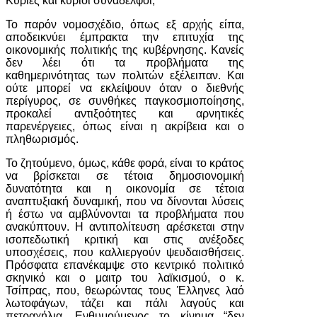
Κυρίες και κύριοι συνάδελφοι,
Το παρόν νομοσχέδιο, όπως εξ αρχής είπα,
αποδεικνύει έμπρακτα την επιτυχία της
οικονομικής πολιτικής της κυβέρνησης. Κανείς
δεν λέει ότι τα προβλήματα της
καθημερινότητας των πολιτών εξέλειπαν. Και
ούτε μπορεί να εκλείψουν όταν ο διεθνής
περίγυρος, σε συνθήκες παγκοσμιοποίησης,
προκαλεί αντιξοότητες και αρνητικές
παρενέργειες, όπως είναι η ακρίβεια και ο
πληθωρισμός.
Το ζητούμενο, όμως, κάθε φορά, είναι το κράτος
να βρίσκεται σε τέτοια δημοσιονομική
δυνατότητα και η οικονομία σε τέτοια
αναπτυξιακή δυναμική, που να δίνονται λύσεις
ή έστω να αμβλύνονται τα προβλήματα που
ανακύπτουν. Η αντιπολίτευση αρέσκεται στην
ισοπεδωτική κριτική και στις ανέξοδες
υποσχέσεις, που καλλιεργούν ψευδαισθήσεις.
Πρόσφατα επανέκαμψε στο κεντρικό πολιτικό
σκηνικό και ο μαιτρ του λαϊκισμού, ο κ.
Τσίπρας, που, θεωρώντας τους Έλληνες λαό
λωτοφάγων, τάζει και πάλι λαγούς και
πετραχήλια. Ενθυμούμενος το κίνημα “δεν