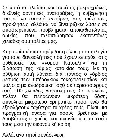
Σε αυτό το πλαίσιο, και παρά τις μακροχρόνιες
διεθνείς αρνητικές αναταράξεις, η κυβέρνηση
μπορεί να απαντά εγκαίρως στις τρέχουσες
προκλήσεις, αλλά και να δίνει ριζικές λύσεις σε
συσσωρευμένα προβλήματα, αποκαθιστώντας
αδικίες που ταλαιπώρησαν εκατοντάδες
χιλιάδες συμπολίτες μας.
Κορυφαία τέτοια παρέμβαση είναι η τροπολογία
για τους δανειολήπτες που έχουν ενταχθεί στις
ρυθμίσεις του «νόμου Κατσέλη» για τη
διάσωση της κύριας κατοικίας τους. Με τη
ρύθμιση αυτή λύνεται δια παντός ο γόρδιος
δεσμός των υπέρογκων τοκοχρεολυσίων και
μάλιστα με αναδρομική ισχύ σε περισσότερους
από 100 χιλιάδες δανειολήπτες. Οι οφειλέτες
πλέον θα πληρώνουν μικρότερη δόση,
συνολικά μικρότερο χρηματικό ποσό, ενώ θα
εξοφλήσουν ταχύτερα το χρέος τους. Είναι μια
πραγματική ανάσα για όσους βρέθηκαν με
δυσβάσταχτο χρέος και αγωνία για το σπίτι
τους μετά την οικονομική κρίση.
Αλλά, αγαπητοί συνάδελφοι,