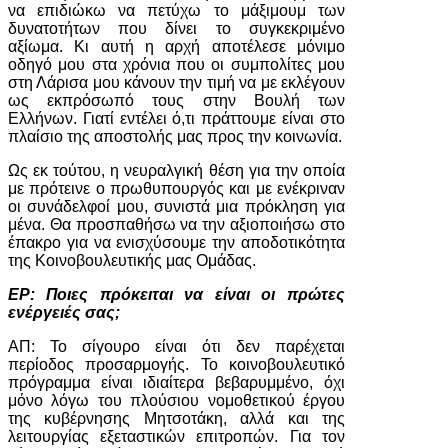
να επιδιώκω να πετύχω το μάξιμουμ των
δυνατοτήτων που δίνει το συγκεκριμένο
αξίωμα. Κι αυτή η αρχή αποτέλεσε μόνιμο
οδηγό μου στα χρόνια που οι συμπολίτες μου
στη Λάρισα μου κάνουν την τιμή να με εκλέγουν
ως εκπρόσωπό τους στην Βουλή των
Ελλήνων. Γιατί εντέλει ό,τι πράττουμε είναι στο
πλαίσιο της αποστολής μας προς την κοινωνία.
Ως εκ τούτου, η νευραλγική θέση για την οποία
με πρότεινε ο πρωθυπουργός και με ενέκριναν
οι συνάδελφοί μου, συνιστά μια πρόκληση για
μένα. Θα προσπαθήσω να την αξιοποιήσω στο
έπακρο για να ενισχύσουμε την αποδοτικότητα
της Κοινοβουλευτικής μας Ομάδας.
ΕΡ: Ποιες πρόκειται να είναι οι πρώτες
ενέργειές σας;
ΑΠ: Το σίγουρο είναι ότι δεν παρέχεται
περίοδος προσαρμογής. Το κοινοβουλευτικό
πρόγραμμα είναι ιδιαίτερα βεβαρυμμένο, όχι
μόνο λόγω του πλούσιου νομοθετικού έργου
της κυβέρνησης Μητσοτάκη, αλλά και της
λειτουργίας εξεταστικών επιτροπών. Για τον