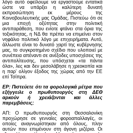
λόγο αυτό οφείλουμε να εργαστούμε εντατικά
ώστε να υπάρξει η καλύτερη δυνατή
εκπροσώπηση εκ μέρους της
Κοινοβουλευτικής μας Ομάδας. Πιστεύω ότι σε
μια εποχή οξύτητας στην πολιτική
αντιπαράθεση, που ενίοτε φτάνει στα όρια της
τοξικότητας, η ΝΔ θα πρέπει να επιμείνει στον
νηφάλιο πολιτικό λόγο με επιχειρήματα. Αυτό,
άλλωστε είναι το δυνατό χαρτί της κυβέρνησης
μας, το συγκροτημένο σχέδιο που υλοποιεί με
συνέπεια απέναντι σε ανέξοδες υποσχέσεις της
αντιπολίτευσης, που υπόσχεται «τα πάντα
όλα», λες και δεν μεσολάβησε η χρεοκοπία και
η παρ' ολίγον έξοδος της χώρας από την ΕΕ
επί Τσίπρα.
ΕΡ: Πιστεύετε ότι τα φορολογικά μέτρα που
εξήγγειλε ο πρωθυπουργός στη ΔΕΘ
αρκούν ή χρειάζονται και άλλες
παρεμβάσεις;
ΑΠ: Ο πρωθυπουργός στη Θεσσαλονίκη
προχώρησε σε γενναίες φοροαπαλλαγές, οι
οποίες αναγνωρίστηκαν από όλους, πλην
αυτών που επιμένουν στη άγονη μιζέρια. Οι