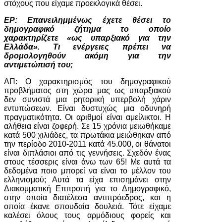
στόχους που είχαμε προεκλογικά θέσει.
ΕΡ: Επανειλημμένως έχετε θέσει το
δημογραφικό ζήτημα το οποίο
χαρακτηρίζετε «ως υπαρξιακό για την
Ελλάδα». Τι ενέργειες πρέπει να
δρομολογηθούν ακόμη για την
αντιμετώπισή του;
ΑΠ: Ο χαρακτηρισμός του δημογραφικού
προβλήματος στη χώρα μας ως υπαρξιακού
δεν συνιστά μια ρητορική υπερβολή χάριν
εντυπώσεων. Είναι δυστυχώς μια οδυνηρή
πραγματικότητα. Οι αριθμοί είναι αμείλικτοι. Η
αλήθεια είναι ζοφερή. Σε 15 χρόνια μειωθήκαμε
κατά 500 χιλιάδες, τα πρωτάκια μειώθηκαν από
την περίοδο 2010-2011 κατά 45.000, οι θάνατοι
είναι διπλάσιοι από τις γεννήσεις. Σχεδόν ένας
στους τέσσερις είναι άνω των 65! Με αυτά τα
δεδομένα ποιο μπορεί να είναι το μέλλον του
ελληνισμού; Αυτά τα είχα επισημάνει στην
Διακομματική Επιτροπή για το Δημογραφικό,
στην οποία διατέλεσα αντιπρόεδρος, και η
οποία έκανε σπουδαία δουλειά. Τότε είχαμε
καλέσει όλους τους αρμόδιους φορείς και