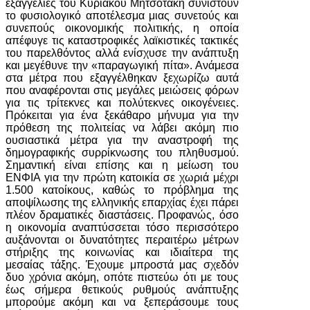
εξαγγελίες του Κυριάκου Μητσοτάκη συνιστούν
το φυσιολογικό αποτέλεσμα μιας συνετούς και
συνεπούς οικονομικής πολιτικής, η οποία
απέφυγε τις καταστροφικές λαϊκιστικές τακτικές
του παρελθόντος αλλά ενίσχυσε την ανάπτυξη
και μεγέθυνε την «παραγωγική πίτα». Ανάμεσα
στα μέτρα που εξαγγέλθηκαν ξεχωρίζω αυτά
που αναφέρονται στις μεγάλες μειώσεις φόρων
για τις τρίτεκνες και πολύτεκνες οικογένειες.
Πρόκειται για ένα ξεκάθαρο μήνυμα για την
πρόθεση της πολιτείας να λάβει ακόμη πιο
ουσιαστικά μέτρα για την αναστροφή της
δημογραφικής συρρίκνωσης του πληθυσμού.
Σημαντική είναι επίσης και η μείωση του
ΕΝΦΙΑ για την πρώτη κατοικία σε χωριά μέχρι
1.500 κατοίκους, καθώς το πρόβλημα της
αποψίλωσης της ελληνικής επαρχίας έχει πάρει
πλέον δραματικές διαστάσεις. Προφανώς, όσο
η οικονομία αναπτύσσεται τόσο περισσότερο
αυξάνονται οι δυνατότητες περαιτέρω μέτρων
στήριξης της κοινωνίας και ιδιαίτερα της
μεσαίας τάξης. Έχουμε μπροστά μας σχεδόν
δυο χρόνια ακόμη, οπότε πιστεύω ότι με τους
έως σήμερα θετικούς ρυθμούς ανάπτυξης
μπορούμε ακόμη και να ξεπεράσουμε τους