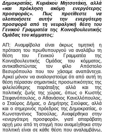
Δημοκρατίας, Κυριάκου Μητσοτάκη, αλλά
«και πρόκληση ακόμη ενεργότερης
προσφοράς». Πως προτίθεστε να
υλοποιήσετε αυτήν την ενεργότερη
προσφορά από τη νευραλγική θέση του
Γενικού Γραμματέα της Κοινοβουλευτικής
Ομάδας του κόμματος;
ΑΠ: Αναμφίβολα είναι άκρως τιμητική η
πρόταση του πρωθυπουργού να αναλάβω τη
θέση του Γενικού Γραμματέα της
Κοινοβουλευτικής Ομάδας του κόμματος,
αντικαθιστώντας τον φίλο Απόστολο
Βεσυρόπουλο που τον χάσαμε αναπάντεχα.
Αρκεί μόνον να αναλογιστούμε ότι από αυτή τη
θέση πέρασαν σημαντικές προσωπικότητες της
φιλελεύθερης παράταξης αλλά και της
πολιτικής ζωής της χώρας, όπως ο Κωστής
Στεφανόπουλος, ο Αθανάσιος Κανελλόπουλος,
ο Σταύρος Δήμας, ο Δημήτρης Σιούφας, αλλά
και ο σημερινός πρόεδρος της Δημοκρατίας, ο
Κωνσταντίνος Τασούλας. Αναφέρθηκα στην
«ενεργότερη προσφορά», γιατί απαράβατη
αρχή μου από τη στιγμή που αναμείχθηκα στην
πολιτική είναι σε κάθε θέση που αναλαμβάνω,