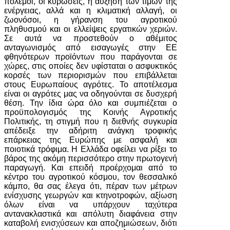
πόλεμοι, οι κυρώσεις, η αύξηση των τιμών της
ενέργειας, αλλά και η κλιματική αλλαγή, οι
ζωονόσοι, η γήρανση του αγροτικού
πληθυσμού και οι ελλείψεις εργατικών χεριών.
Σε αυτά να προστεθούν ο αθέμιτος
ανταγωνισμός από εισαγωγές στην ΕΕ
φθηνότερων προϊόντων που παράγονται σε
χώρες, στις οποίες δεν υφίσταται ο ασφυκτικός
κορσές των περιορισμών που επιβάλλεται
στους Ευρωπαίους αγρότες. Το αποτέλεσμα
είναι οι αγρότες μας να οδηγούνται σε δυσχερή
θέση. Την ίδια ώρα όλο και συμπιέζεται ο
προϋπολογισμός της Κοινής Αγροτικής
Πολιτικής, τη στιγμή που η διεθνής συγκυρία
απέδειξε την αδήριτη ανάγκη τροφικής
επάρκειας της Ευρώπης με ασφαλή και
ποιοτικά τρόφιμα. Η Ελλάδα οφείλει να ρίξει το
βάρος της ακόμη περισσότερο στην πρωτογενή
παραγωγή. Και επειδή προέρχομαι από το
κέντρο του αγροτικού κόσμου, τον θεσσαλικό
κάμπο, θα σας έλεγα ότι, πέραν των μέτρων
ενίσχυσης γεωργών και κτηνοτροφών, αξίωση
όλων είναι να υπάρχουν ταχύτερα
αντανακλαστικά και απόλυτη διαφάνεια στην
καταβολή ενισχύσεων και αποζημιώσεων, διότι