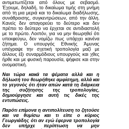
αντιμετωπίζεται από όλους με σεβασμό.
Έχουμε, δηλαδή, το δικαίωμα τιμής στη μνήμη
από τη μια μεριά και το δικαίωμα διαδήλωσης,
συνάθροισης, συγκεντρώσεων, από την άλλη.
Κανείς δεν απαγορεύει το δεύτερο και δεν
πρέπει το δεύτερο να έρχεται σε αντιδιαστολή
με το πρώτο. Λοιπόν, για να μην θεωρηθεί ότι
υπεκφεύγω, δεν νομίζω πως υπάρχει κανένα
ζήτημα. Ο υπουργός Εθνικής Άμυνας
υπέγραψε την σχετική τροπολογία μαζί με
άλλους έξι συναρμόδιους υπουργούς και χθες
ήρθε και με φυσική παρουσία, ψήφισε και στην
ονομαστική.
Ναι τώρα κακά τα ψέματα αλλά και η
δήλωσή του θεωρήθηκε αμφίσημη, αλλά και
το γεγονός ότι ήταν απών κατά τη διάρκεια
της συζήτησης της τροπολογίας,
δημιούργησε και αυτή τις δικές της
εντυπώσεις.
Παρότι επίμονα η αντιπολίτευση το ζητούσε
και να θυμίσω και τι είπε ο κύριος
Γεωργιάδης ότι αν εγώ έφερνα τροπολογία
δεν υπήρχε περίπτωση να μην