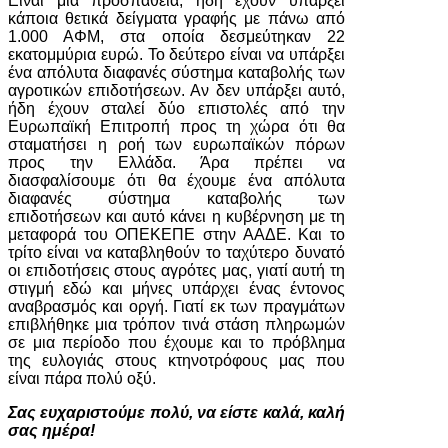
Είναι μια προσπάθεια, ήδη έχουν υπάρξει
κάποια θετικά δείγματα γραφής με πάνω από
1.000 ΑΦΜ, στα οποία δεσμεύτηκαν 22
εκατομμύρια ευρώ. Το δεύτερο είναι να υπάρξει
ένα απόλυτα διαφανές σύστημα καταβολής των
αγροτικών επιδοτήσεων. Αν δεν υπάρξει αυτό,
ήδη έχουν σταλεί δύο επιστολές από την
Ευρωπαϊκή Επιτροπή προς τη χώρα ότι θα
σταματήσει η ροή των ευρωπαϊκών πόρων
προς την Ελλάδα. Άρα πρέπει να
διασφαλίσουμε ότι θα έχουμε ένα απόλυτα
διαφανές σύστημα καταβολής των
επιδοτήσεων και αυτό κάνει η κυβέρνηση με τη
μεταφορά του ΟΠΕΚΕΠΕ στην ΑΑΔΕ. Και το
τρίτο είναι να καταβληθούν το ταχύτερο δυνατό
οι επιδοτήσεις στους αγρότες μας, γιατί αυτή τη
στιγμή εδώ και μήνες υπάρχει ένας έντονος
αναβρασμός και οργή. Γιατί εκ των πραγμάτων
επιβλήθηκε μια τρόπον τινά στάση πληρωμών
σε μια περίοδο που έχουμε και το πρόβλημα
της ευλογιάς στους κτηνοτρόφους μας που
είναι πάρα πολύ οξύ.
Σας ευχαριστούμε πολύ, να είστε καλά, καλή
σας ημέρα!