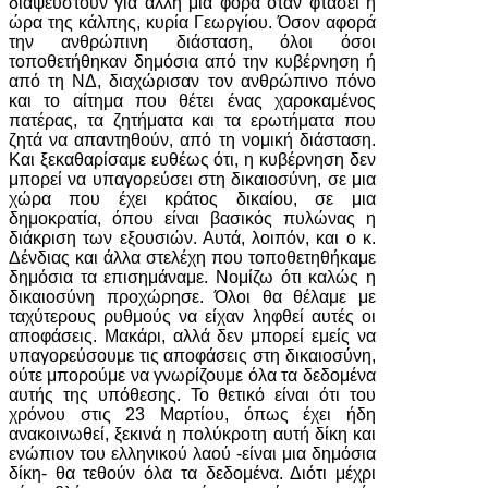
διαψευστούν για άλλη μια φορά όταν φτάσει η
ώρα της κάλπης, κυρία Γεωργίου. Όσον αφορά
την ανθρώπινη διάσταση, όλοι όσοι
τοποθετήθηκαν δημόσια από την κυβέρνηση ή
από τη ΝΔ, διαχώρισαν τον ανθρώπινο πόνο
και το αίτημα που θέτει ένας χαροκαμένος
πατέρας, τα ζητήματα και τα ερωτήματα που
ζητά να απαντηθούν, από τη νομική διάσταση.
Και ξεκαθαρίσαμε ευθέως ότι, η κυβέρνηση δεν
μπορεί να υπαγορεύσει στη δικαιοσύνη, σε μια
χώρα που έχει κράτος δικαίου, σε μια
δημοκρατία, όπου είναι βασικός πυλώνας η
διάκριση των εξουσιών. Αυτά, λοιπόν, και ο κ.
Δένδιας και άλλα στελέχη που τοποθετηθήκαμε
δημόσια τα επισημάναμε. Νομίζω ότι καλώς η
δικαιοσύνη προχώρησε. Όλοι θα θέλαμε με
ταχύτερους ρυθμούς να είχαν ληφθεί αυτές οι
αποφάσεις. Μακάρι, αλλά δεν μπορεί εμείς να
υπαγορεύσουμε τις αποφάσεις στη δικαιοσύνη,
ούτε μπορούμε να γνωρίζουμε όλα τα δεδομένα
αυτής της υπόθεσης. Το θετικό είναι ότι του
χρόνου στις 23 Μαρτίου, όπως έχει ήδη
ανακοινωθεί, ξεκινά η πολύκροτη αυτή δίκη και
ενώπιον του ελληνικού λαού -είναι μια δημόσια
δίκη- θα τεθούν όλα τα δεδομένα. Διότι μέχρι