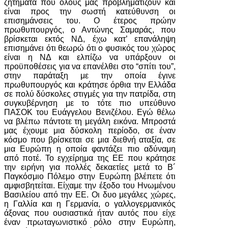
ζητήματα που όλους μάς προβληματίζουν και
είναι προς την σωστή κατεύθυνση οι
επισημάνσεις του. Ο έτερος πρώην
πρωθυπουργός, ο Αντώνης Σαμαράς, που
βρίσκεται εκτός ΝΔ, έχω κατ’ επανάληψη
επισημάνει ότι θεωρώ ότι ο φυσικός του χώρος
είναι η ΝΔ και ελπίζω να υπάρξουν οι
προϋποθέσεις για να επανέλθει στο “σπίτι του”,
στην παράταξη με την οποία έγινε
πρωθυπουργός και κράτησε όρθια την Ελλάδα
σε πολύ δύσκολες στιγμές για την πατρίδα, στη
συγκυβέρνηση με το τότε πιο υπεύθυνο
ΠΑΣΟΚ του Ευάγγελου Βενιζέλου. Εγώ θέλω
να βλέπω πάντοτε τη μεγάλη εικόνα. Μπροστά
μας έχουμε μια δύσκολη περίοδο, σε έναν
κόσμο που βρίσκεται σε μια διεθνή αταξία, σε
μια Ευρώπη η οποία φαντάζει πιο αδύναμη
από ποτέ. Το εγχείρημα της ΕΕ που κράτησε
την ειρήνη για πολλές δεκαετίες μετά το Β´
Παγκόσμιο Πόλεμο στην Ευρώπη βλέπετε ότι
αμφισβητείται. Είχαμε την έξοδο του Ηνωμένου
Βασιλείου από την ΕΕ. Οι δυο μεγάλες χώρες,
η Γαλλία και η Γερμανία, ο γαλλογερμανικός
άξονας που ουσιαστικά ήταν αυτός που είχε
έναν πρωταγωνιστικό ρόλο στην Ευρώπη,