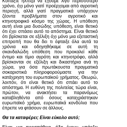
Κοιτάξτε ήλπιζα να έχουμε λίγο περισσότερο
χρόνο, όχι μόνο γιατί προέρχομαι από αγροτική
περιοχή, αλλά γιατί πραγματικά υπάρχουν
ζέοντα προβλήματα στον αγροτικό και
κτηνοτροφικό κόσμο της χώρας. Η υπόθεση
αυτή είναι μια δυσώδης υπόθεση, είναι θετικό
ότι έχει σπάσει αυτό το απόστημα. Είναι θετικό
ότι βρίσκεται σε εξέλιξη όχι μόνο μια εξεταστική
επιτροπή που θα δει τι έφταιξε όλα αυτά τα
χρόνια και οδηγηθήκαμε σε αυτή τη
σκανδαλώδη υπόθεση που προκαλεί κάθε
έντιμο και τίμιο αγρότη και κτηνοτρόφο, αλλά
βρίσκονται σε εξέλιξη και δικαστήρια ανά τη
χώρα, για όσα πρωτάκουστα πραγματικά
σοκαριστικά πληροφορούμαστε για την
κατάχρηση του ευρωπαϊκού χρήματος. Θεωρώ,
λοιπόν, ότι είναι θετικό ότι σπάει αυτό το
απόστημα. Η ευθύνη της πολιτείας τώρα είναι,
πρώτον, να ανακτήσει τα παρανόμως
καταβληθέντα από όσους καταχράστηκαν
ευρωπαϊκό χρήμα, ευρωπαϊκά κονδύλια που
έπρεπε να φτάσουν σε άλλους.
Θα τα καταφέρει; Είναι εύκολο αυτό;