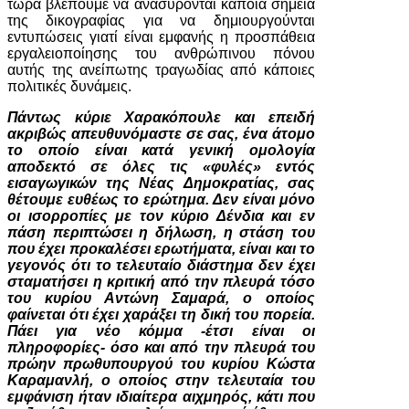
τώρα βλέπουμε να ανασύρονται κάποια σημεία
της δικογραφίας για να δημιουργούνται
εντυπώσεις γιατί είναι εμφανής η προσπάθεια
εργαλειοποίησης του ανθρώπινου πόνου
αυτής της ανείπωτης τραγωδίας από κάποιες
πολιτικές δυνάμεις.
Πάντως κύριε Χαρακόπουλε και επειδή
ακριβώς απευθυνόμαστε σε σας, ένα άτομο
το οποίο είναι κατά γενική ομολογία
αποδεκτό σε όλες τις «φυλές» εντός
εισαγωγικών της Νέας Δημοκρατίας, σας
θέτουμε ευθέως το ερώτημα. Δεν είναι μόνο
οι ισορροπίες με τον κύριο Δένδια και εν
πάση περιπτώσει η δήλωση, η στάση του
που έχει προκαλέσει ερωτήματα, είναι και το
γεγονός ότι το τελευταίο διάστημα δεν έχει
σταματήσει η κριτική από την πλευρά τόσο
του κυρίου Αντώνη Σαμαρά, ο οποίος
φαίνεται ότι έχει χαράξει τη δική του πορεία.
Πάει για νέο κόμμα -έτσι είναι οι
πληροφορίες- όσο και από την πλευρά του
πρώην πρωθυπουργού του κυρίου Κώστα
Καραμανλή, ο οποίος στην τελευταία του
εμφάνιση ήταν ιδιαίτερα αιχμηρός, κάτι που