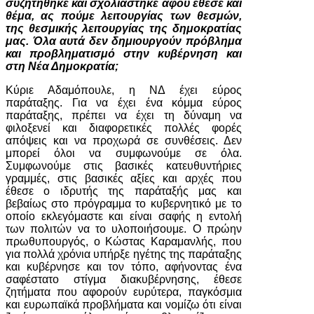
συζητήθηκε και σχολιάστηκε αφού έθεσε και
θέμα, ας πούμε λειτουργίας των θεσμών,
της θεσμικής λειτουργίας της δημοκρατίας
μας. Όλα αυτά δεν δημιουργούν πρόβλημα
και προβληματισμό στην κυβέρνηση και
στη Νέα Δημοκρατία;
Κύριε Αδαμόπουλε, η ΝΔ έχει εύρος
παράταξης. Για να έχει ένα κόμμα εύρος
παράταξης, πρέπει να έχει τη δύναμη να
φιλοξενεί και διαφορετικές πολλές φορές
απόψεις και να προχωρά σε συνθέσεις. Δεν
μπορεί όλοι να συμφωνούμε σε όλα.
Συμφωνούμε στις βασικές κατευθυντήριες
γραμμές, στις βασικές αξίες και αρχές που
έθεσε ο ιδρυτής της παράταξής μας και
βεβαίως στο πρόγραμμα το κυβερνητικό με το
οποίο εκλεγόμαστε και είναι σαφής η εντολή
των πολιτών να το υλοποιήσουμε. Ο πρώην
πρωθυπουργός, ο Κώστας Καραμανλής, που
για πολλά χρόνια υπήρξε ηγέτης της παράταξης
και κυβέρνησε και τον τόπο, αφήνοντας ένα
σαφέστατο στίγμα διακυβέρνησης, έθεσε
ζητήματα που αφορούν ευρύτερα, παγκόσμια
και ευρωπαϊκά προβλήματα και νομίζω ότι είναι