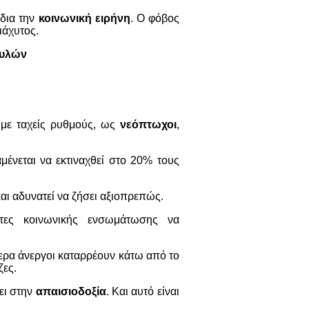
ίδια την
κοινωνική ειρήνη
. Ο φόβος
ιάχυτος.
πυλών
με ταχείς ρυθμούς, ως
νεόπτωχοι
,
ένεται να εκτιναχθεί στο 20% τους
και αδυνατεί να ζήσει αξιοπρεπώς.
ητες κοινωνικής ενσωμάτωσης να
τερα άνεργοι καταρρέουν κάτω από το
ζες.
ει στην
απαισιοδοξία
. Και αυτό είναι