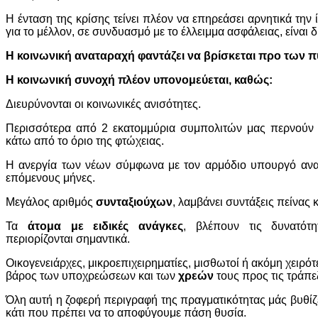
Η ένταση της κρίσης τείνει πλέον να επηρεάσει αρνητικά την 
για το μέλλον, σε συνδυασμό με το έλλειμμα ασφάλειας, είναι δ
Η κοινωνική αναταραχή φαντάζει να βρίσκεται προ των 
Η κοινωνική συνοχή πλέον υπονομεύεται, καθώς:
Διευρύνονται οι κοινωνικές ανισότητες.
Περισσότερα από 2 εκατομμύρια συμπολιτών μας περνούν 
κάτω από το όριο της φτώχειας.
Η ανεργία των νέων σύμφωνα με τον αρμόδιο υπουργό αναμ
επόμενους μήνες.
Μεγάλος αριθμός
συνταξιούχων
, λαμβάνει συντάξεις πείνας 
Τα
άτομα με ειδικές ανάγκες
, βλέπουν τις δυνατότ
περιορίζονται σημαντικά.
Οικογενειάρχες, μικροεπιχειρηματίες, μισθωτοί ή ακόμη χειρό
βάρος των υποχρεώσεων και των
χρεών
τους προς τις τράπε
Όλη αυτή η ζοφερή περιγραφή της πραγματικότητας μάς βυθίζ
κάτι που πρέπει να το αποφύγουμε πάση θυσία.