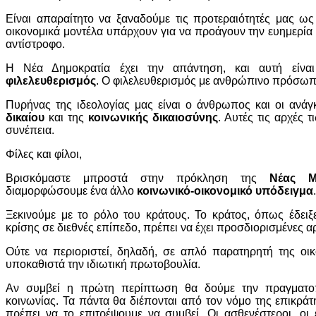
Είναι απαραίτητο να ξαναδούμε τις προτεραιότητές μας ως
οικονομικά μοντέλα υπάρχουν για να προάγουν την ευημερία 
αντίστροφο.
Η Νέα Δημοκρατία έχει την απάντηση, και αυτή είνα
φιλελευθερισμός
. Ο φιλελευθερισμός με ανθρώπινο πρόσωπ
Πυρήνας της ιδεολογίας μας είναι ο άνθρωπος και οι ανάγ
δικαίου
και της
κοινωνικής δικαιοσύνης
. Αυτές τις αρχές 
συνέπεια.
Φίλες και φίλοι,
Βρισκόμαστε μπροστά στην πρόκληση της
Νέας Μ
διαμορφώσουμε ένα άλλο
κοινωνικό-οικονομικό υπόδειγμα
.
Ξεκινούμε με το ρόλο του κράτους. Το κράτος, όπως έδειξ
κρίσης σε διεθνές επίπεδο, πρέπει να έχει προσδιορισμένες α
Ούτε να περιοριστεί, δηλαδή, σε απλό παρατηρητή της οι
υποκαθιστά την ιδιωτική πρωτοβουλία.
Αν συμβεί η πρώτη περίπτωση θα δούμε την πραγματο
κοινωνίας. Τα πάντα θα διέπονται από τον νόμο της επικράτ
πρέπει να το επιτρέψουμε να συμβεί. Οι ασθενέστεροι, οι ε